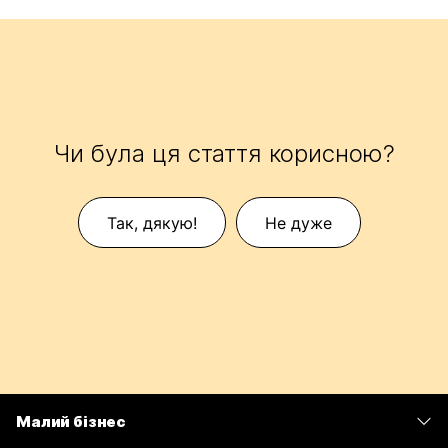
Чи була ця стаття корисною?
Так, дякую!
Не дуже
Малий бізнес