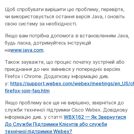
Щоб спробувати вирішити цю проблему, перевірте,
чи використовується остання версія Java, і оновіть
свою систему за необхідності.
Якщо вам потрібна допомога зі встановленням Java,
будь ласка, дотримуйтесь інструкцій
на
www.java.com
.
Також зауважте, що процес початку зустрічей або
приєднання до них змінився у попередніх версіях
Firefox і Chrome. Додаткову інформацію див.
у:
https://support.webex.com/webex/meetings/en_US/
firefox-join-faq.htm
Якщо проблему все ще не вирішено, зверніться до
служби технічної підтримки Cisco Webex. Довідкову
інформацію див. у статті
WBX162 — Як Звернутися
До Служби Підтримки Клієнтів або служби
технічної підтримки Webex?