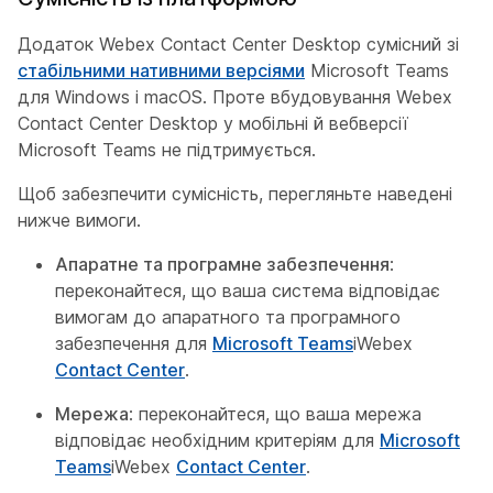
Додаток Webex Contact Center Desktop сумісний зі
стабільними нативними версіями
Microsoft Teams
для Windows і macOS. Проте вбудовування Webex
Contact Center Desktop у мобільні й вебверсії
Microsoft Teams не підтримується.
Щоб забезпечити сумісність, перегляньте наведені
нижче вимоги.
Апаратне та програмне забезпечення
:
переконайтеся, що ваша система відповідає
вимогам до апаратного та програмного
забезпечення для
Microsoft Teams
іWebex
Contact Center
.
Мережа
: переконайтеся, що ваша мережа
відповідає необхідним критеріям для
Microsoft
Teams
іWebex
Contact Center
.