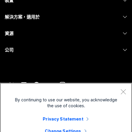
裝置
Meetings
Calling
耳機
Calling
解決方案，適用於
Meetings
攝影機
Messaging
教育
Messaging
資源
Desk 系列
螢幕共用
醫療保健
Slido
下載
Room 系列
公司
政府
Webinars
加入測驗會議
Board 系列
Cisco
財務
Events
線上課程
電話系列
聯絡技術支援
運動與娛樂
Contact Center
整合
配件
聯絡銷售人員
前線
CPaaS
協助工具
條款和條件
Webex 部落格
非營利
安全性
By continuing to use our website, you acknowledge
包容性
隱私權聲明
the use of cookies.
Webex 思想領導力
啟動
Control Hub
Cookie
即時和隨選網路研討會
Webex Merch Store
Privacy Statement
商標
混合式工作
Webex 社群
©
2026
Cisco 和/或其子公司。保留所有權利。
職業
Change Settings