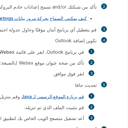
تأكد من شبكتك and/or تسمح إعدادات خادم البروكسي بمرور بيانات Webex.
كيف يمكنني السماح بحركة مرور بيانات Webex Meetings على شبكتي؟
قم بتعطيل أي برنامج أمان مؤقتًا وحاول جدولة اجتماع. في حال نجاح ال
تكوين إضافة Outlook
في برنامج Outlook، انقر على قائمة
Webex
تأكد من صحة عنوان موقع Webex (بالصيغة: SITENAME.webex.com) بدون "www" في البداية ومع 'https://' بادئة.
انقر فوق
موافق
.
تحديث جافا
قم بزيارة الموقع الرسمي لـ Java
وقم بتنزيل أ
قم بتثبيت الملف الذي تم تنزيله.
أعد تشغيل متصفح الويب الخاص بك لتطبيق ال