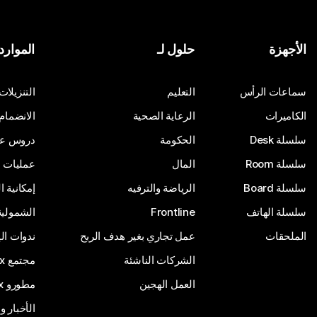
الأجهزة
حلول لـ
الموارد
سماعات الرأس
التعليم
التنزيلات
الكاميرات
الرعاية الصحية
الانضمام
سلسلة Desk
الحكومة
دروس على
سلسلة Room
المال
عمليات ا
سلسلة Board
الرياضة والترفيه
إمكانية 
سلسلة الهاتف
Frontline
الشمولية
الملحقات
عمل تجاري بغير هدف الربح
ندوات ال
الشركات الناشئة
مجتمع Webex
العمل الهجين
مطورو Webex
الأخبار و