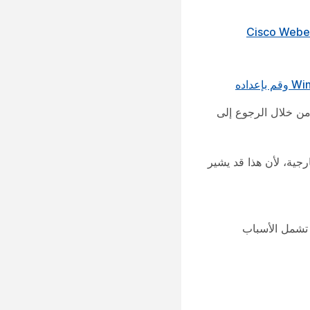
جية، لأن هذا قد يشير
 عادةً عندما يتعذر على تكامل Outlook الاتصال بموقع Webex (على سبيل المثال، SITENAME.webex.com). تشمل الأسباب