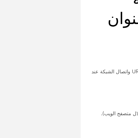
نوان
قد يواجه المستخدمون رسالة خطأ تنص على: "لا يمكن الوصول إلى موقع خدمة Webex الخاص بك". يرجى التحقق من عنوان URL واتصال الشبكة عند