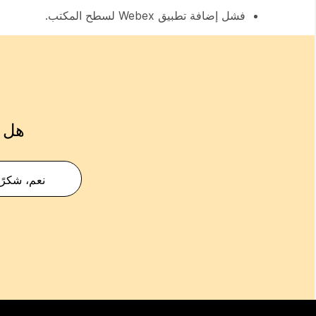
فشل إضافة تطبيق Webex لسطح المكتب.
هل ك
نعم، شكرًا