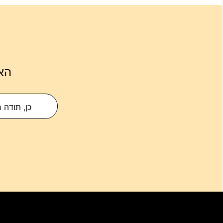
הא
כן, תודה 