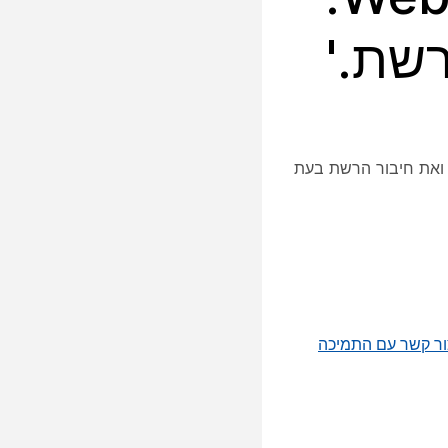
שתמשים עשויים להיתקל בהודעת שגיאה המציינת "לא ניתן לגשת לאתר שירות Webex שלך." אנא בדוק את כתובת ה-URL ואת חיבור הרשת בעת
ור קשר עם התמיכה