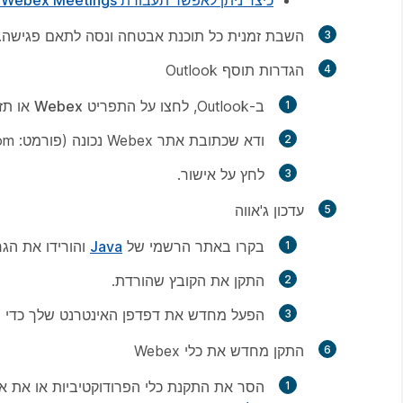
כיצד ניתן לאפשר תעבורת Webex Meetings ברשת שלי?
השבת זמנית כל תוכנת אבטחה ונסה לתאם פגישה. אם זה מצליח, הו
הגדרות תוסף Outlook
ב-Outlook, לחצו על התפריט
Webex
או
תז
ודא שכתובת אתר Webex נכונה (פורמט: SITENAME.webex.com) ללא "www" בהתחלה ועם ה- 'https://' קידומת.
לחץ על
אישור
.
עדכון ג'אווה
בקרו באתר הרשמי של
Java
והורידו את הגרס
התקן את הקובץ שהורדת.
הפעל מחדש את דפדפן האינטרנט שלך כדי שהש
התקן מחדש את כלי Webex
הסר את התקנת כלי הפרודוקטיביות או את אפליקציית