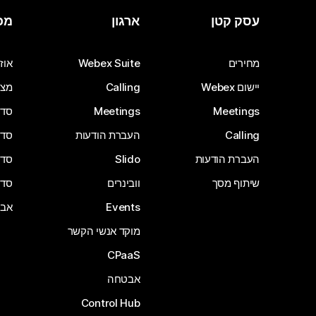
עסק קטן
ארגון
מכ
מחירים
Webex Suite
אוזנ
יישום Webex
Calling
מצל
Meetings
Meetings
סדרת 
Calling
העברת הודעות
סדרת 
העברת הודעות
Slido
סדרת 
שיתוף מסך
וובינרים
סדרת 
Events
אבי
מוקד אנשי הקשר
CPaaS
אבטחה
Control Hub