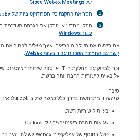
של Cisco Webex Meetings
הסר את התקנת כלי הפרודוקטיביות של WebEx
התקן מחדש או התקן את הגרסה העדכנית ביותר של אפלי
עבור Windows
אם ביצעת את השלבים הבאים ואינך מצליח לפתור את הבעיה, אנא צור קשר עם ה
קשר עם התמיכה הטכנית עבור בעיות Webex
.
זכרו לבדוק עם מחלקת ה-IT או ספק 
על בעיית קישוריות רחבה יותר ברשת.
סיבה
שגיאה זו מתרחשת בדרך כלל כאשר שילוב Outlook אינו יכול להתחבר לאתר Webex (לדוגמה, SITENAME.webex.com). סיבות אפשריות כוללות:
בעיות קישוריות רשת.
שגיאות תצורה באינטגרציה של Outlook.
כשל בתוסף של אפליקציית Webex לשולחן העבודה.