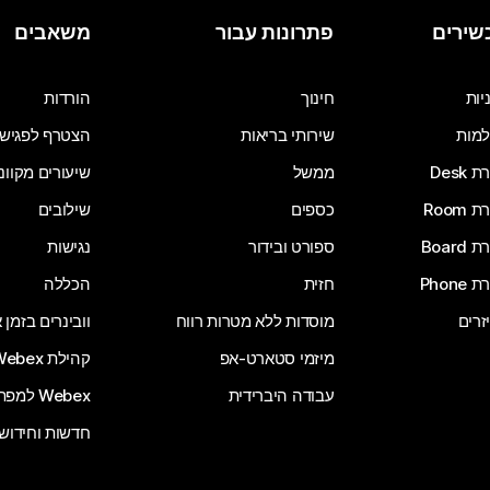
שירים
פתרונות עבור
משאבים
יות
חינוך
הורדות
מות
שירותי בריאות
הצטרף לפגיש
Desk
ממשל
שיעורים מקוונ
Room
כספים
שילובים
Board
ספורט ובידור
נגישות
Phone
חזית
הכללה
זרים
מוסדות ללא מטרות רווח
וובינרים בזמן
מיזמי סטארט-אפ
קהילת Webex
עבודה היברידית
Webex למפתחים
חדשות וחידוש