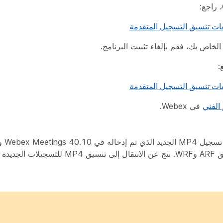
 الفني
في Webex.
يكمن الس
Cisco Webex المستخدم لتشغيل التسجيلات الحالية بتنسيق ARF وWRF. 