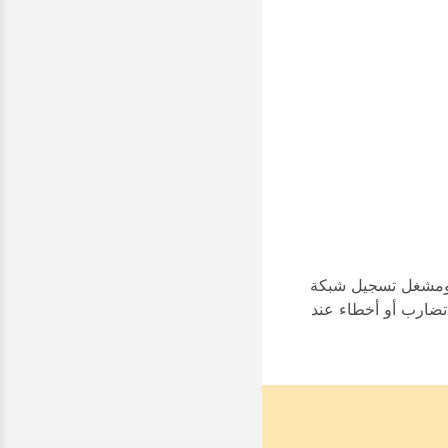
بب الجذري لهذه المشكلة في التوافق بين تنسيق تسجيل MP4 الجديد الذي تم إدخاله في Webex Meetings 40.10 ومشغل تسجيل شبكة
نتج عن الانتقال إلى تنسيق MP4 للتسجيلات الجديدة تضارب أو أخطاء عند