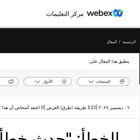
مركز التعليمات
الرئيسية
/
المقال
ينطبق هذا المقال على:
المنتجات
الأدوار
٠٦ ديسمبر ٢٠٢٤ |
532 طريقة (طرق) العرض |
0 اعتقد أشخاص أن هذا كان مفيدًا
الخطأ: "حدث خطأ 