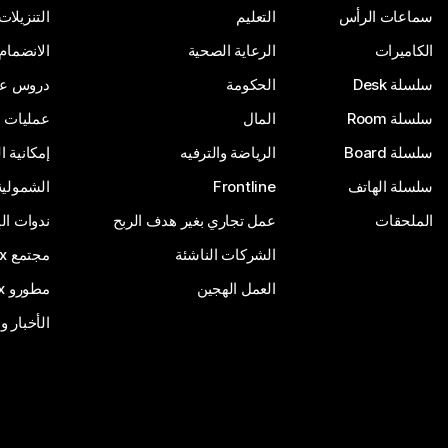
سماعات الرأس
التعليم
التنزيلات
الكاميرات
الرعاية الصحية
الانضمام
سلسلة Desk
الحكومة
دروس على
سلسلة Room
المال
عمليات ا
سلسلة Board
الرياضة والترفيه
إمكانية 
سلسلة الهاتف
Frontline
الشمولية
الملحقات
عمل تجاري بغير هدف الربح
ندوات ال
الشركات الناشئة
مجتمع Webex
العمل الهجين
مطورو Webex
الأخبار و