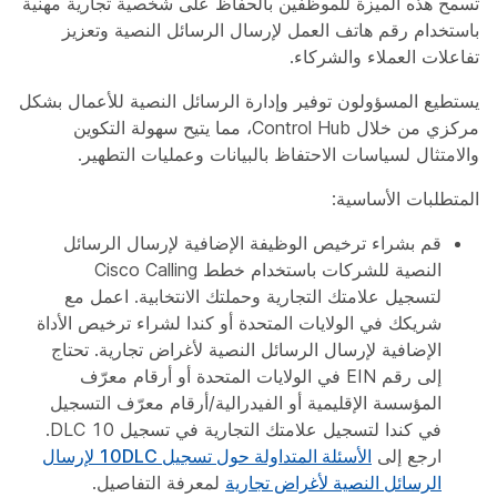
تسمح هذه الميزة للموظفين بالحفاظ على شخصية تجارية مهنية
باستخدام رقم هاتف العمل لإرسال الرسائل النصية وتعزيز
تفاعلات العملاء والشركاء.
يستطيع المسؤولون توفير وإدارة الرسائل النصية للأعمال بشكل
مركزي من خلال Control Hub، مما يتيح سهولة التكوين
والامتثال لسياسات الاحتفاظ بالبيانات وعمليات التطهير.
المتطلبات الأساسية:
قم بشراء ترخيص الوظيفة الإضافية لإرسال الرسائل
النصية للشركات باستخدام خطط Cisco Calling
لتسجيل علامتك التجارية وحملتك الانتخابية. اعمل مع
شريكك في الولايات المتحدة أو كندا لشراء ترخيص الأداة
الإضافية لإرسال الرسائل النصية لأغراض تجارية. تحتاج
إلى رقم EIN في الولايات المتحدة أو أرقام معرّف
المؤسسة الإقليمية أو الفيدرالية/أرقام معرّف التسجيل
في كندا لتسجيل علامتك التجارية في تسجيل 10 DLC.
ارجع إلى
الأسئلة المتداولة حول تسجيل 10DLC لإرسال
الرسائل النصية لأغراض تجارية
لمعرفة التفاصيل.