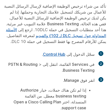
تأكد من شراء ترخيص الوظيفة الإضافية لإرسال الرسائل النصية
للأعمال من شريكك لتسجيل علامتك التجارية وحملتها. إذا لم
يكن لديك ترخيص الوظيفة الإضافية للرسائل النصية للأعمال،
ففي هذه الحالة،
Business Texting
علامة التبويب غير مرئية.
هذا أحد متطلبات التسجيل في حملة 10DLC. ارجع إلى
الأسئلة
المتداولة حول تسجيل DLC لـ 102} و
الفيديو
لمعرفة التفاصيل.
يمكن للأرقام المصرح بها فقط التسجيل في حملة 10 DLC.
1
سجّل الدخول إلى
Control Hub
.
2
في
Services
القائمة، انتقل إلى
>
PSTN & Routing
.
Business Texting
3
انقر فوق
Manage
.
إذا لم تكن هناك حملات، خيار
Authorize
business texting
معطل. من القائمة
المنسدلة، اختر
Open a Cisco Calling Plan
.
support case