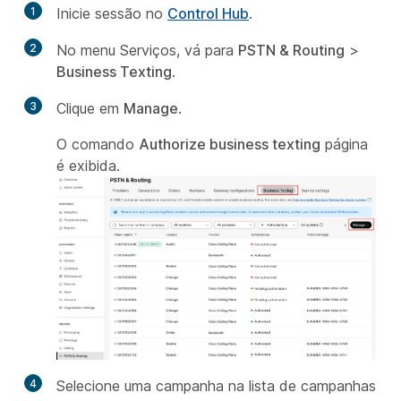
1
Inicie sessão no
Control Hub
.
2
No menu Serviços, vá para
PSTN & Routing
>
Business Texting
.
3
Clique em
Manage
.
O comando
Authorize business texting
página
é exibida.
4
Selecione uma campanha na lista de campanhas