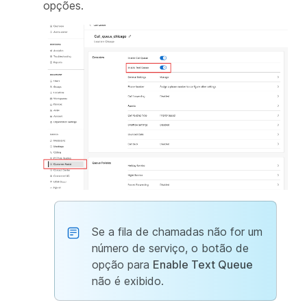
opções.
Se a fila de chamadas não for um
número de serviço, o botão de
opção para
Enable Text Queue
não é exibido.