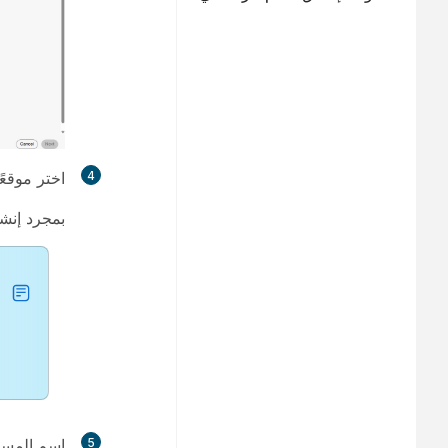
4
اختر
موقعً
بمجرد إنشا
5
اسم المساع