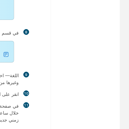
8
في قسم
ا
9
اللغة
— اخت
وغيرها من 
10
انقر على
ا
11
في صفحة
خلال ساعا
زمني جديد