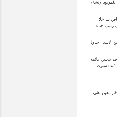
لموقع. لإنشاء
خاص بك خلال
 زمني جديد.
ع. لإنشاء جدول
م بتعيين
قائمة
لتكوين no/invalid سلوك
رقم معين على