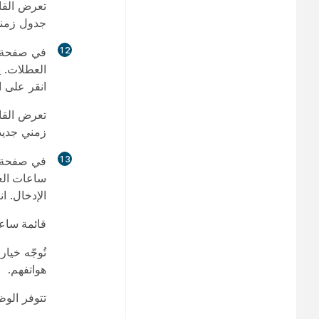
تعرض القائ
جدول زمني
12
في صفحة
العطلات. ي
انقر على
ا
تعرض القائ
زمني جديد
13
في صفحة
ساعات ال
الإدخال. ا
قائمة ساع
تُوجّه خيا
هواتفهم.
تتوفر الوظا