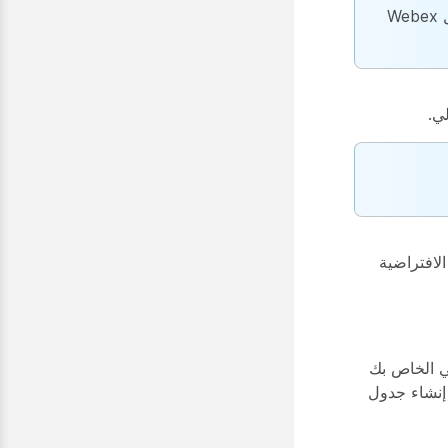
قد لا يحترم بعض موفري PSTN إعداد اسم معرف المتصل من خلال Webex
ي.
الافتراضية
لي الخاص بك
إنشاء جدول