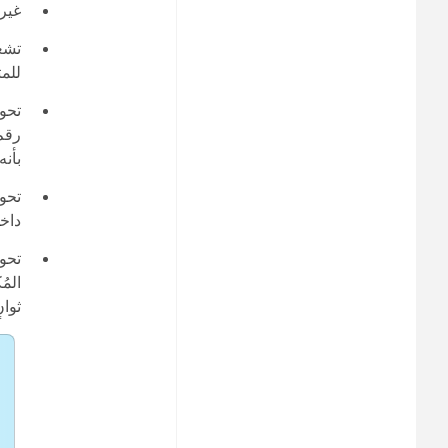
غير 
تشغي
للم
تحوي
رقم
بأنه
تحوي
داخل
تحوي
ثوان