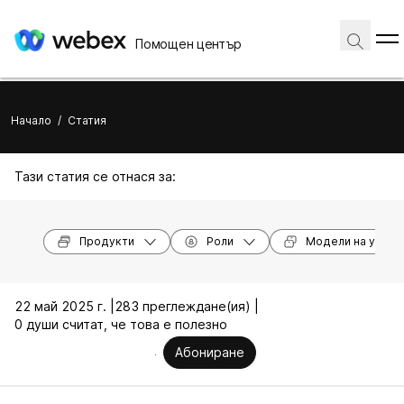
Помощен център
Начало
/
Статия
Тази статия се отнася за:
Продукти
Роли
Модели на устро
22 май 2025 г. |
283 преглеждане(ия) |
0 души считат, че това е полезно
Абониране