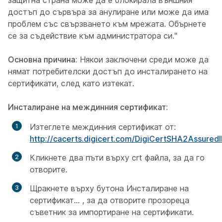
защитна страна може да е блокирала външния
достъп до сървъра за анулиране или може да има
проблем със свързването към мрежата. Обърнете
се за съдействие към администратора си."
Основна причина:
Някои заключени среди може да
нямат потребителски достъп до инсталирането на
сертификати, след като изтекат.
Инсталиране на междинния сертификат:
Изтеглете междинния сертификат от:
http://cacerts.digicert.com/DigiCertSHA2Assure
Кликнете два пъти върху crt файла, за да го
отворите.
Щракнете върху бутона Инсталиране на
сертификат... , за да отворите прозореца
съветник за
импортиране на
сертификати.