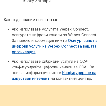
върху
Затвори
.
Какво да правим по-нататък
Ако използвате услугата Webex Connect,
осигурете цифрови канали за Webex Connect.
За повече информация вижте
Осигуряване на
цифрови услуги на Webex Connect за вашата
организация
.
Ако използвате хибридни услуги на CCAI,
конфигурирайте цифрови канали за CCAI. За
повече информация вижте
Конфигуриране на
изкуствен интелект
на контактния център.