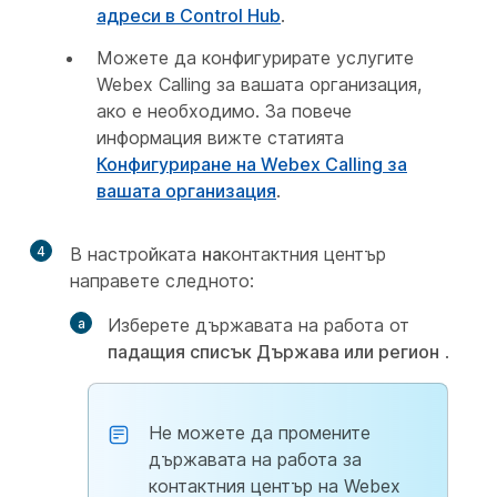
адреси в Control Hub
.
Можете да конфигурирате услугите
Webex Calling за вашата организация,
ако е необходимо. За повече
информация вижте статията
Конфигуриране на Webex Calling за
вашата организация
.
4
В настройката
на
контактния център
направете следното:
Изберете държавата на работа от
падащия списък Държава или регион
.
Не можете да промените
държавата на работа за
контактния център на Webex