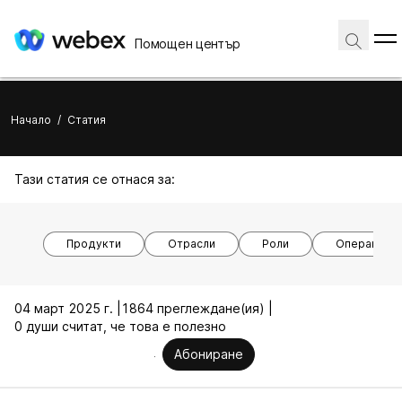
Помощен център
Начало
/
Статия
Тази статия се отнася за:
Продукти
Отрасли
Роли
Операционн
04 март 2025 г. |
1864 преглеждане(ия) |
0 души считат, че това е полезно
Абониране