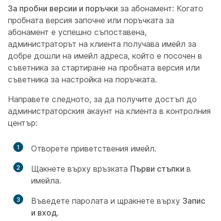
За пробни версии и поръчки
за абонамент: Когато
пробната версия започне или поръчката за
абонамент е успешно съпоставена,
администраторът на клиента получава имейл за
добре дошли на имейл адреса, който е посочен в
съветника за стартиране на пробната версия или
съветника за настройка на поръчката.
Направете следното, за да получите достъп до
администраторския акаунт на клиента в контролния
център:
1
Отворете приветствения имейл.
2
Щакнете върху връзката
Първи стъпки
в
имейла.
3
Въведете паролата и щракнете върху
Запис
и вход
.