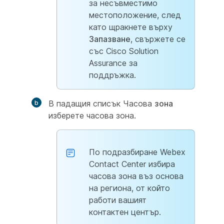
за несъвместимо
местоположение, след
като щракнете върху
Запазване
, свържете се
със Cisco Solution
Assurance за
поддръжка.
В падащия списък Часова
зона
изберете часова зона.
По подразбиране Webex
Contact Center избира
часова зона въз основа
на региона, от който
работи вашият
контактен център.