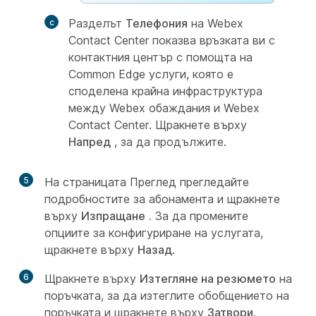
Разделът
Телефония
на Webex
Contact Center показва връзката ви с
контактния център с помощта на
Common Edge услуги, която е
споделена крайна инфраструктура
между Webex обаждания и Webex
Contact Center. Щракнете върху
Напред
, за да продължите.
5
На страницата Преглед прегледайте
подробностите за абонамента и щракнете
върху
Изпращане
.
За да промените
опциите за конфигуриране на услугата,
щракнете върху
Назад
.
6
Щракнете върху
Изтегляне на резюмето
на
поръчката, за да изтеглите обобщението на
поръчката и щракнете върху
Затвори
.