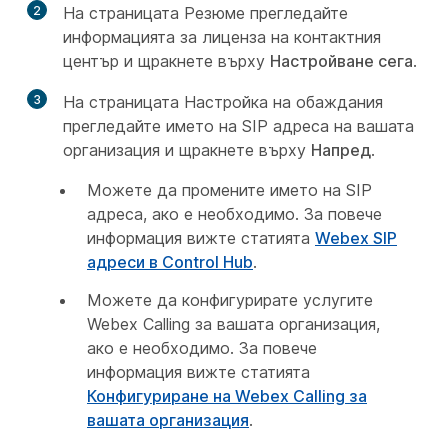
2
На страницата Резюме
прегледайте
информацията за лиценза на контактния
център и щракнете върху
Настройване сега
.
3
На страницата Настройка
на обаждания
прегледайте името на SIP адреса на вашата
организация и щракнете върху
Напред
.
Можете да промените името на SIP
адреса, ако е необходимо. За повече
информация вижте статията
Webex SIP
адреси в Control Hub
.
Можете да конфигурирате услугите
Webex Calling за вашата организация,
ако е необходимо. За повече
информация вижте статията
Конфигуриране на Webex Calling за
вашата организация
.