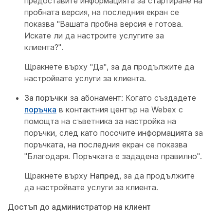
предоставите информацията за стартиране на
пробната версия, на последния екран се
показва "Вашата пробна версия е готова.
Искате ли да настроите услугите за
клиента?".
Щракнете върху
"Да", за да продължите да
настройвате услуги за клиента.
За поръчки
за абонамент: Когато създадете
поръчка
в контактния център на Webex с
помощта на съветника за настройка на
поръчки, след като посочите информацията за
поръчката, на последния екран се показва
"Благодаря. Поръчката е зададена правилно".
Щракнете върху
Напред
, за да продължите
да настройвате услуги за клиента.
Достъп до администратор на клиент