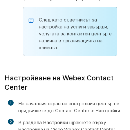
След като съветникът за
настройка на услуги завърши,
услугата за контактен център е
налична в организацията на
клиента.
Настройване на Webex Contact
Center
1
На началния екран на контролния център се
придвижете до
Contact Center
>
Настройки
.
2
В раздела
Настройки
щракнете върху
Настройка на Cisco Webex Contact Center
.