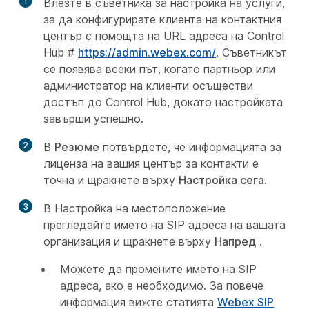
1
Влезте в съветника за настройка на услуги,
за да конфигурирате клиента на контактния
център с помощта на URL адреса на Control
Hub #
https://admin.webex.com/
. Съветникът
се появява всеки път, когато партньор или
администратор на клиенти осъществи
достъп до Control Hub, докато настройката
завърши успешно.
2
В
Резюме
потвърдете, че информацията за
лиценза на вашия център за контакти е
точна и щракнете върху
Настройка сега
.
3
В Настройка на местоположение
прегледайте името на SIP адреса на вашата
организация и щракнете върху
Напред
.
Можете да промените името на SIP
адреса, ако е необходимо. За повече
информация вижте статията
Webex SIP