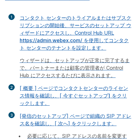
1
コンタクト センターのトライアルまたはサブスク
リプションの開始後、サービスのセットアップ ウ
ィザードにアクセスし、Control Hub URL
https://admin.webex.com/
を使用してコンタク
ト センターのテナントを設定します。
ウィザードは、セットアップが正常に完了するま
で、パートナーまたは顧客の管理者が Control
Hub にアクセスするたびに表示されます。
2
[
概要
] ページでコンタクトセンターのライセン
ス情報を確認し、[
今すぐセットアップ]
をクリ
ックします。
3
[発信のセットアップ]
ページで組織の SIP アドレ
ス名を確認し、[
次へ
] をクリックします。
必要に応じて、SIP アドレスの名前を変更す