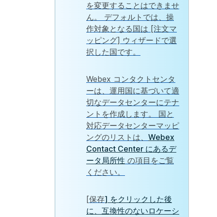
を変更することはできませ
ん。 デフォルトでは、操
作対象となる国は [注文マ
ッピング] ウィザードで選
択した国です。
Webex コンタクトセンタ
ーは、運用国に基づいて適
切なデータセンターにテナ
ントを作成します。 国と
対応データセンターマッピ
ングのリストは、
Webex
Contact Center にあるデ
ータ局所性
の項目をご覧
ください。
[
保存
] をクリックした後
に、互換性のないロケーシ