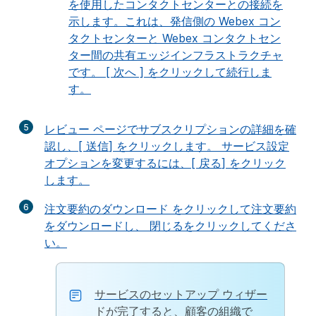
を使用したコンタクトセンターとの接続を
示します。これは、発信側の Webex コン
タクトセンターと Webex コンタクトセン
ター間の共有エッジインフラストラクチャ
です。 [
次へ
] をクリックして続行しま
す。
5
レビュー
ページでサブスクリプションの詳細を確
認し、[
送信
] をクリックします。 サービス設定
オプションを変更するには、[
戻る
] をクリック
します。
6
注文要約のダウンロード
をクリックして注文要約
をダウンロードし、
閉じる
をクリックしてくださ
い。
サービスのセットアップ ウィザー
ドが完了すると、顧客の組織で