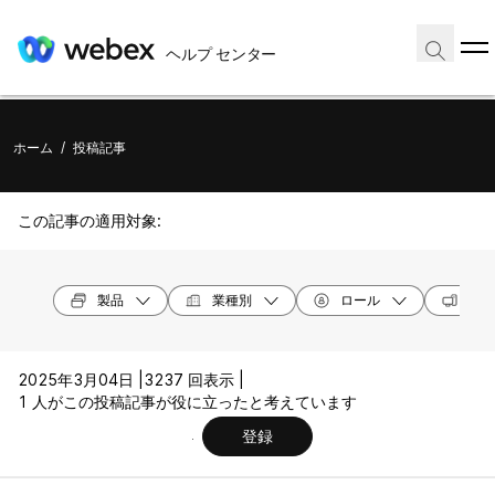
ヘルプ センター
ホーム
/
投稿記事
この記事の適用対象:
製品
業種別
ロール
オペ
2025年3月04日 |
3237 回表示 |
1 人がこの投稿記事が役に立ったと考えています
登録