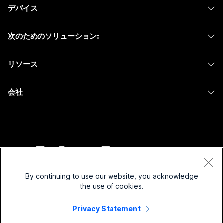
デバイス
Meetings
Calling
ヘッドセット
Calling
次のためのソリューション:
Meetings
カメラ
メッセージング
教育
メッセージング
リソース
Desk シリーズ
画面共有
ヘルスケア
Slido
ダウンロード
Room シリーズ
会社
行政
ウェビナー
テストミーティングに参加
Board シリーズ
Cisco
財務
Events
オンラインクラス
Phone シリーズ
サポートへお問い合わせ
スポーツとエンターテインメント
Contact Center
インテグレーション
アクセサリ
セールスに問い合わせ
フロントライン
CPaaS
アクセシビリティ
利用規約
Webex Blog
非営利
セキュリティ
By continuing to use our website, you acknowledge
インクルージョン
プライバシーステートメント
the use of cookies.
Webex ソート リーダーシップ
スタートアップ
Control Hub
クッキー
ライブ & オンデマンド ウェビナー
Privacy Statement
Webex Merch Store
商標
ハイブリッド ワーク
Webex Community