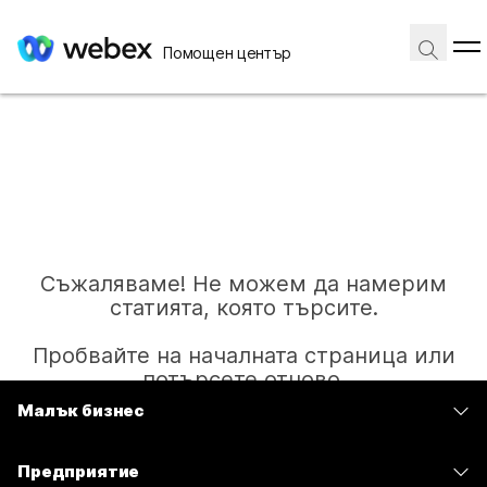
Помощен център
Съжаляваме! Не можем да намерим
статията, която търсите.
Пробвайте на началната страница или
потърсете отново.
Малък бизнес
Цени
Начало
Предприятие