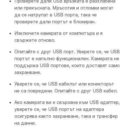
Проверете дали USB връзката е разхлабена
или прекъсната. Мръсотия и отломки могат
да се натрупат в USB порта, така че
проверете дали портът е блокиран.
Изключете камерата от компютъра и я
свържете отново.
Опитайте с друг USB порт. Уверете се, че USB
портът е напълно функционален. Камерата не
поддържа USB портове, които доставят само
захранване.
Уверете се, че USB кабелът или конекторът
не са повредени. Опитайте с друг USB кабел.
Ако камерата ви е свързана към USB адаптер,
уверете се, че USB портът на адаптера
осигурява както захранване, така и трансфер
на данни.