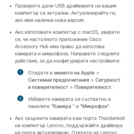
Проверете дали USB драйверите на вашия
компютър са актуални. Актуализирайте ги,
ако има налична нова версия.
Ако използвате компютър с macOS, уверете
се, че настолното приложение Cisco
Accessory Hub има право да използва
камерата и микрофона. Направете следните
действия, за да конфигурирате настройките:
Отидете в
менюто на Apple
>
Системни предпочитания
>
Сигурност
и поверителност
>
Поверителност
.
Изберете камерата си съответно в
панелите
"Камера
" и
"Микрофон".
Ако свържете камерата към порта Thunderbolt
на компютър Lenovo, поддържайте драйвера
на порта актуализиран. Отидете на Lenovo