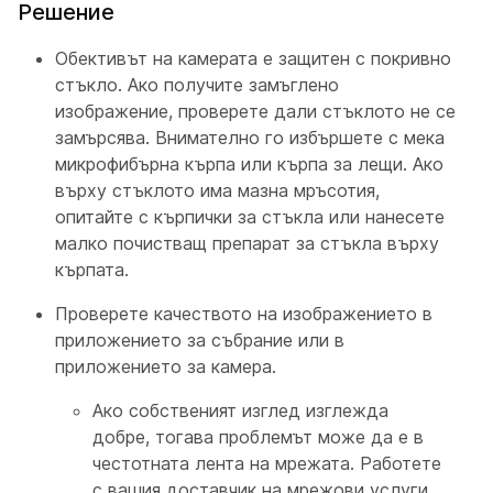
Решение
Обективът на камерата е защитен с покривно
стъкло. Ако получите замъглено
изображение, проверете дали стъклото не се
замърсява. Внимателно го избършете с мека
микрофибърна кърпа или кърпа за лещи. Ако
върху стъклото има мазна мръсотия,
опитайте с кърпички за стъкла или нанесете
малко почистващ препарат за стъкла върху
кърпата.
Проверете качеството на изображението в
приложението за събрание или в
приложението за камера.
Ако собственият изглед изглежда
добре, тогава проблемът може да е в
честотната лента на мрежата. Работете
с вашия доставчик на мрежови услуги,