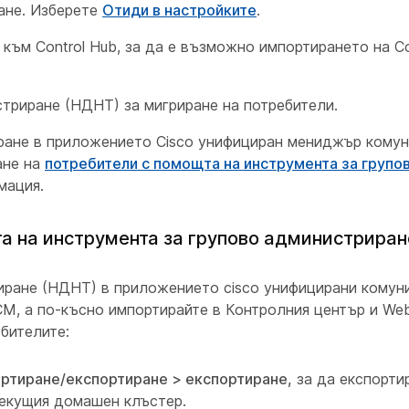
ане. Изберете
Отиди в настройките
.
 към Control Hub, за да е възможно импортирането на C
триране (НДНТ) за мигриране на потребители.
ане в приложението Cisco унифициран мениджър комун
ане на
потребители с помощта на инструмента за групо
мация.
а на инструмента за групово администрира
иране (НДНТ) в приложението cisco унифицирани кому
CM, а по-късно импортирайте в Контролния център и We
бителите:
ртиране/експортиране > експортиране,
за да експорти
текущия домашен клъстер.