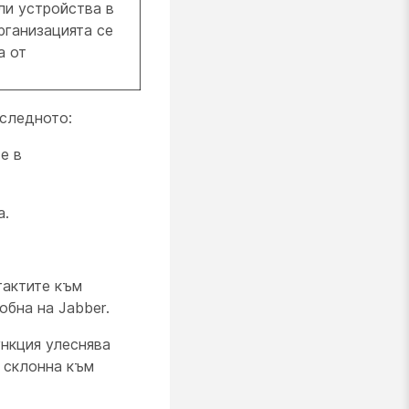
ли устройства в
рганизацията се
а от
 следното:
е в
а.
тактите към
бна на Jabber.
ункция улеснява
е склонна към