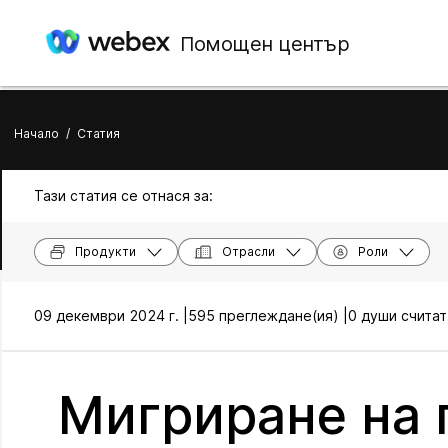
Помощен център
Начало
/
Статия
Тази статия се отнася за:
Продукти
Отрасли
Роли
09 декември 2024 г. |
595 преглеждане(ия) |
0 души считат
Мигриране на 