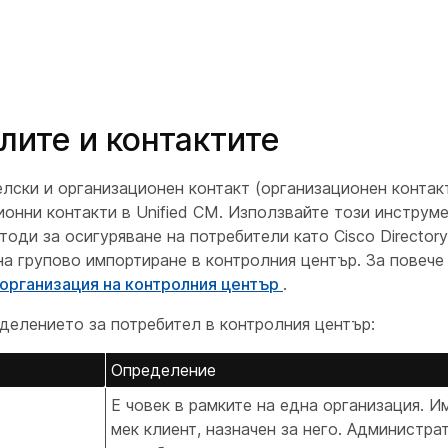
лите и контактите
ски и организационен контакт (организационен контакт)
онни контакти в Unified CM. Използвайте този инструме
ди за осигуряване на потребители като Cisco Directory
на групово импортиране в контролния център. За повеч
организация на контролния център
.
еделението за потребител в контролния център:
Определение
Е човек в рамките на една организация. 
мек клиент, назначен за него. Администра