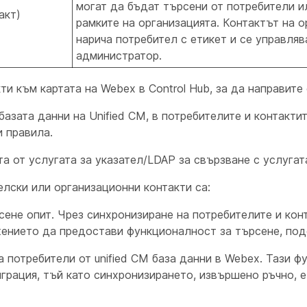
могат да бъдат търсени от потребители и
акт)
рамките на организацията. Контактът на о
нарича потребител с етикет и се управляв
администратор.
и към картата на Webex в Control Hub, за да направите
азата данни на Unified CM, в потребителите и контактит
 правила.
а от услугата за указател/LDAP за свързване с услугат
лски или организационни контакти са:
ене опит. Чрез синхронизиране на потребителите и кон
ението да предостави функционалност за търсене, подо
 потребители от unified CM база данни в Webex. Тази ф
играция, тъй като синхронизирането, извършено ръчно, 