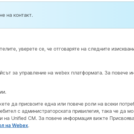
е на контакт.
елите, уверете се, че отговаряте на следните изисквани
ейсът за управление на webex платформата. За повече 
ии.
ете да присвоите една или повече роли на всеки потре
ребител с администраторската привилегия, така че да м
и на Unified CM. За повече информация вижте Присвоява
ол на Webex
.