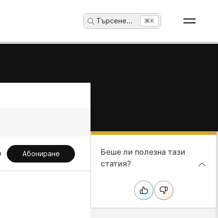
Търсене
...
⌘K
Беше ли полезна тази
Абониране
статия?