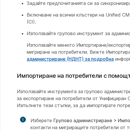
Задайте предпочитанията си за синхронизир
Включване на всички клъстери на Unified CM
(CI).
Използвайте групово инструмент за админис
Използвайте менюто Импортиране/експортир
мигриране на потребители. Вижте Импортир
администриране (НДНТ) за подробна
инфор
Импортиране на потребители с помощт
Използвайте инструмента за групово администр
за експортиране на потребители от Унифициран 
Изпълнете тези стъпки, за да импортирате потре
1
Изберете
Групово администриране > Импо
контакти на мигриращите потребители от 