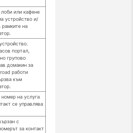
 лоби или кафене
ма устройство и/
в рамките на
атор.
 устройство.
асов портал,
но групово
кав домакин за
Broad работи
ързва към
атор.
 номер на услуга
нтакт се управлява
вързан с
номерът за контакт