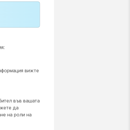
я:
информация вижте
бител във вашата
ожете да
не на роли на