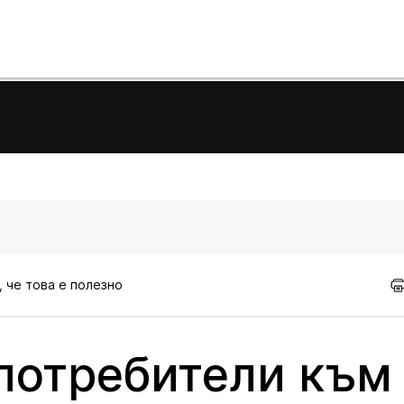
, че това е полезно
потребители към