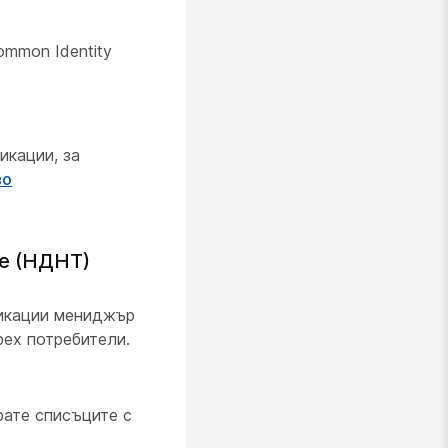
ommon Identity
икации, за
во
не (НДНТ)
никации мениджър
bex потребители.
рате списъците с