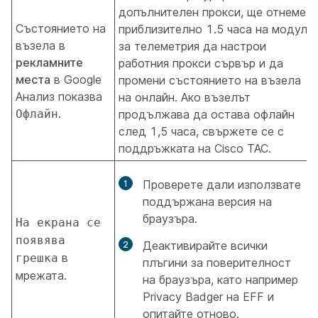
допълнителен прокси, ще отнеме
Състоянието на
приблизително 1.5 часа на модула
възела в
за телеметрия да настрои
рекламните
работния прокси сървър и да
места
в Google
промени състоянието на възела
Анализ показва
на онлайн. Ако възелът
.
Офлайн
продължава да остава офлайн
след 1,5 часа, свържете се с
поддръжката на Cisco TAC.
Проверете дали използвате
поддържана версия на
браузъра.
На екрана се
появява
Деактивирайте всички
в
грешка
плъгини за поверителност
мрежата.
на браузъра, като например
Privacy Badger на EFF и
опитайте отново.