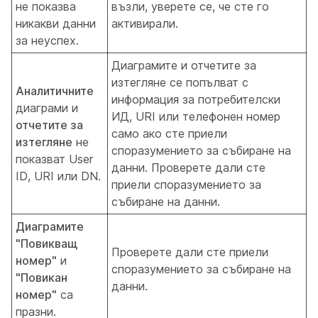
не показва
възли, уверете се, че сте го
никакви данни
активирали.
за неуспех.
Диаграмите и отчетите за
изтегляне се попълват с
Аналитичните
информация за потребителски
диаграми и
ИД, URI или телефонен номер
отчетите за
само ако сте приели
изтегляне
не
споразумението за събиране на
показват User
данни. Проверете дали сте
ID, URI или DN.
приели споразумението за
събиране на данни.
Диаграмите
"Повикващ
Проверете дали сте приели
номер"
и
споразумението за събиране на
"Повикан
данни.
номер"
са
празни.