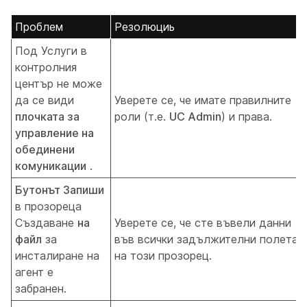
Проблем
Резолюциь
Под Услуги
в
контролния
център не може
да се види
Уверете се, че имате правилните
плочката за
роли (т.е.
UC Admin
) и права.
управление на
обединени
комуникации
.
Бутонът Запиши
в прозореца
Създаване
на
Уверете се, че сте въвели данни
файл
за
във всички задължителни полета
инсталиране на
на този прозорец.
агент е
забранен.