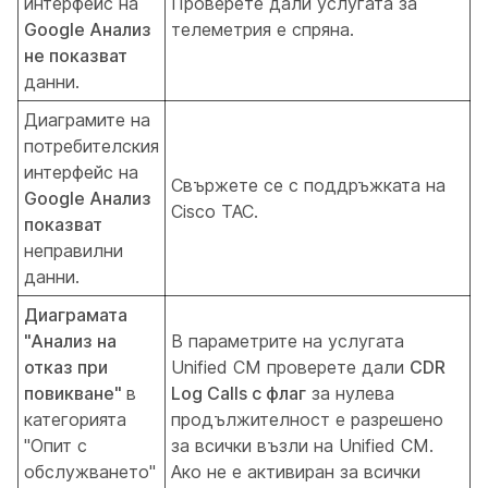
интерфейс на
Проверете дали услугата за
Google Анализ
телеметрия е спряна.
не показват
данни.
Диаграмите на
потребителския
интерфейс на
Свържете се с поддръжката на
Google Анализ
Cisco TAC.
показват
неправилни
данни.
Диаграмата
"Анализ на
В параметрите на услугата
отказ при
Unified CM проверете дали
CDR
повикване"
в
Log Calls с флаг
за нулева
категорията
продължителност е разрешено
"Опит с
за всички възли на Unified CM.
обслужването"
Ако не е активиран за всички