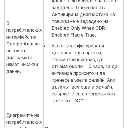
Флаг
за активиране на CDR е
зададено
True
и полето
Активирана
диагностика на
повикване е зададено на
В
Enabled Only When CDR
потребителския
Enabled Flag е True
.
интерфейс на
Google Анализ
Ако сте конфигурирали
някои от
допълнителен прокси,
диаграмите
телеметричният модул
нямат никакви
отнема около 1.5 часа, за да
данни.
активира проксито и да
пренесе възела онлайн. Ако
възелът все още е офлайн,
свържете се с поддръжката
на Cisco TAC."
Диаграмите на
потребителския