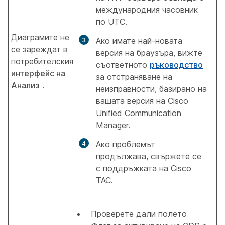
международния часовник
по UTC.
Диаграмите не
Ако имате най-новата
се зареждат в
версия на браузъра, вижте
потребителския
съответното
ръководство
интерфейс на
за отстраняване на
Анализ
.
неизправности, базирано на
вашата версия на Cisco
Unified Communication
Manager.
Ако проблемът
продължава, свържете се
с поддръжката на Cisco
TAC.
Проверете дали полето