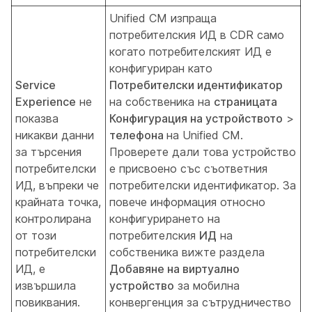
Unified CM изпраща
потребителския ИД в CDR само
когато потребителският ИД е
конфигуриран като
Service
Потребителски идентификатор
Experience
не
на собственика на
страницата
показва
Конфигурация на устройството
>
никакви данни
телефона
на Unified CM.
за търсения
Проверете дали това устройство
потребителски
е присвоено със съответния
ИД, въпреки че
потребителски идентификатор. За
крайната точка,
повече информация относно
контролирана
конфигурирането на
от този
потребителския
ИД
на
потребителски
собственика вижте раздела
ИД, е
Добавяне на виртуално
извършила
устройство
за мобилна
повиквания.
конвергенция за сътрудничество