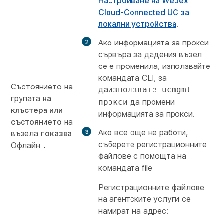
Настройване на Webex
Cloud-Connected UC за
локални устройства
.
Ако информацията за прокси
сървъра за дадения възел
се е променила, използвайте
командата CLI, за
Състоянието на
да
използвате ucmgmt
групата
на
да промени
прокси
клъстера или
информацията за прокси.
състоянието
на
Ако все още не работи,
възела
показва
съберете регистрационните
Офлайн
.
файлове с помощта на
командата file.
Регистрационните файлове
на агентските услуги се
намират на адрес: