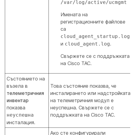
/var/log/active/ucmgmt
Имената на
регистрационните файлове
са
cloud_agent_startup.log
и
.
cloud_agent.log
Свържете се с поддръжката
на Cisco TAC.
Състоянието на
възела в
Това състояние показва, че
телеметричния
инсталирането или надстройката
инвентар
на телеметричния модул е
показва
неуспешна. Свържете се с
поддръжката на Cisco TAC.
неуспешна
инсталация.
Ако сте конфигурирали