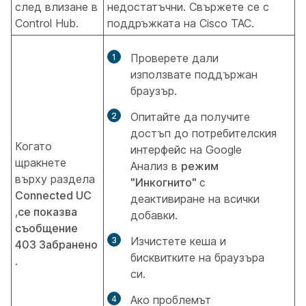
след влизане в
недостатъчни. Свържете се с
Control Hub.
поддръжката на Cisco TAC.
Проверете дали
използвате поддържан
браузър.
Опитайте да получите
достъп до потребителския
Когато
интерфейс на Google
щракнете
Анализ в
режим
върху раздела
"Инкогнито"
с
Connected UC
деактивиране на всички
,
се показва
добавки.
съобщение
Изчистете кеша и
403 Забранено
бисквитките на браузъра
.
си.
Ако проблемът