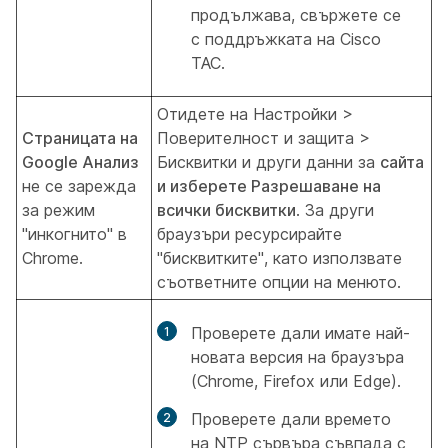
продължава, свържете се
с поддръжката на Cisco
TAC.
Отидете на Настройки >
Страницата на
Поверителност и защита >
Google Анализ
Бисквитки и други данни за
сайта
не се зарежда
и изберете Разрешаване на
за режим
всички бисквитки
. За други
"инкогнито" в
браузъри ресурсирайте
Chrome.
"бисквитките", като използвате
съответните опции на менюто.
Проверете дали имате най-
новата версия на браузъра
(Chrome, Firefox или Edge).
Проверете дали времето
на NTP сървъра съвпада с