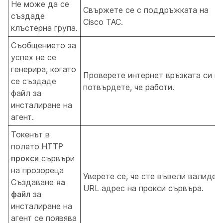
Не може да се
Свържете се с поддръжката на
създаде
Cisco TAC.
клъстерна група.
Съобщението за
успех не се
генерира, когато
Проверете интернет връзката си и
се създаде
потвърдете, че работи.
файл за
инсталиране на
агент.
Токенът в
полето
HTTP
прокси
сървъри
на прозореца
Уверете се, че сте въвели валиден
Създаване
на
URL адрес на прокси сървъра.
файл
за
инсталиране на
агент се появява