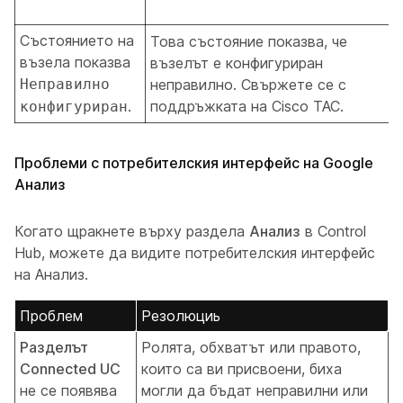
Състоянието на
Това състояние показва, че
възела показва
възелът е конфигуриран
Неправилно
неправилно. Свържете се с
.
поддръжката на Cisco TAC.
конфигуриран
Проблеми с потребителския интерфейс на Google
Анализ
Когато щракнете върху раздела
Анализ
в Control
Hub, можете да видите потребителския интерфейс
на Анализ.
Проблем
Резолюциь
Разделът
Ролята, обхватът или правото,
Connected UC
които са ви присвоени, биха
не се появява
могли да бъдат неправилни или