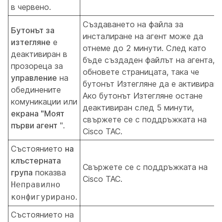
в червено.
Създаването на файла за
Бутонът за
инсталиране на агент може да
изтегляне
е
отнеме до 2 минути. След като
деактивиран в
бъде създаден файлът на агента,
прозореца за
обновете страницата, така че
управление
на
бутонът Изтегляне
да е активиран.
обединените
Ако бутонът Изтегляне
остане
комуникации или
деактивиран след 5 минути,
екрана "Моят
свържете се с поддръжката на
първи агент
".
Cisco TAC.
Състоянието
на
клъстерната
Свържете се с поддръжката на
група
показва
Cisco TAC.
Неправилно
.
конфигурирано
Състоянието на