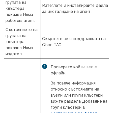
групата
на
Изтеглете и инсталирайте файла
клъстера
за инсталиране на агент.
показва
Няма
работещ
агент.
Състоянието на
групата
на
Свържете се с поддръжката на
клъстера
Cisco TAC.
показва
Няма
издател
.
Проверете кой възел е
офлайн.
За повече информация
относно състоянията на
възли или групи клъстери
вижте раздела
Добавяне на
групи
клъстери в