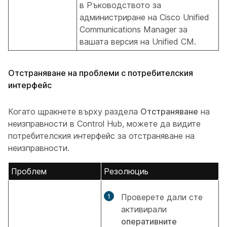
в Ръководството
за
администриране на Cisco Unified
Communications Manager
за
вашата версия на Unified CM.
Отстраняване на проблеми с потребителския
интерфейс
Когато щракнете върху раздела
Отстраняване
на
неизправности в Control Hub, можете да видите
потребителския интерфейс за отстраняване на
неизправности.
Проблем
Резолюциь
Проверете дали сте
активирали
оперативните