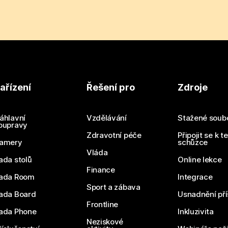
ařízení
Řešení pro
Zdroje
áhlavní
Vzdělávání
Stažené soub
oupravy
Zdravotní péče
Připojit se k t
amery
schůzce
Vláda
ada stolů
Online lekce
Finance
ada Room
Integrace
Sport a zábava
ada Board
Usnadnění pří
Frontline
ada Phone
Inkluzivita
Neziskové