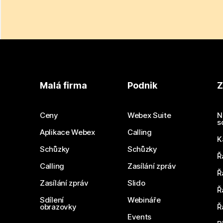
Malá firma
Podnik
Z
Ceny
Webex Suite
N
s
Aplikace Webex
Calling
K
Schůzky
Schůzky
Ř
Calling
Zasílání zpráv
Ř
Zasílání zpráv
Slido
Ř
Sdílení
Webináře
obrazovky
Ř
Events