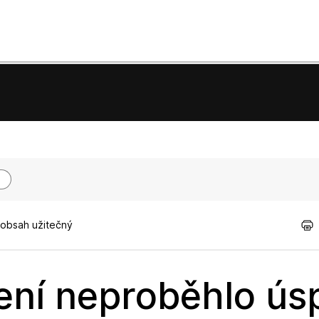
 obsah užitečný
ení neproběhlo ús