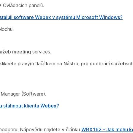
z Ovládacích panelů.
taluji software Webex v systému Microsoft Windows?
plochu.
lužeb meeting
services.
likněte pravým tlačítkem na
Nástroj pro odebrání služeb
sc
 Manager (Software).
 stáhnout klienta Webex?
 podporu. Nápovědu najdete v článku
WBX162 – Jak mohu k