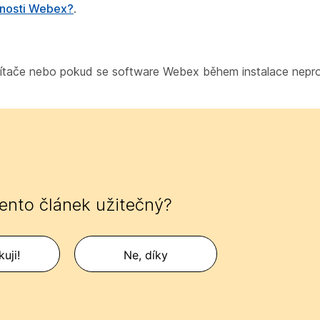
čnosti Webex?
.
ítače nebo pokud se software Webex během instalace nepr
tento článek užitečný?
uji!
Ne, díky