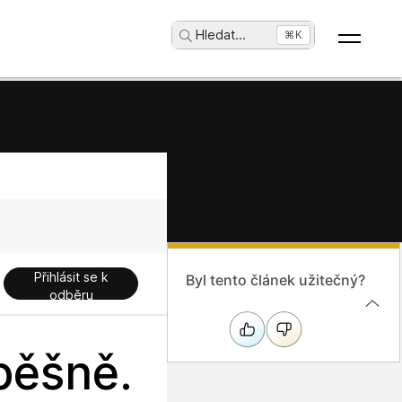
Hledat
...
⌘K
Přihlásit se k
Byl tento článek užitečný?
odběru
pěšně.