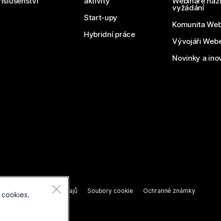
říslušenství
aktivity
Webináře naži
vyžádání
Start-upy
Komunita We
Hybridní práce
Vývojáři Web
Novinky a ino
razena.
í o ochraně osobních údajů
Soubory cookie
Ochranné známky
 cookies.