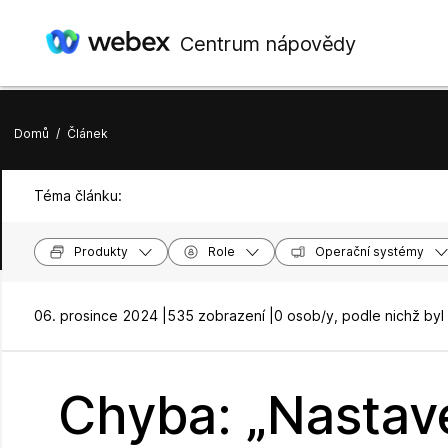
Centrum nápovědy
Domů
/
Článek
Téma článku:
Produkty
Role
Operační systémy
06. prosince 2024 |
535 zobrazení |
0 osob/y, podle nichž byl
Chyba: „Nastav