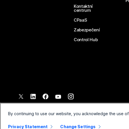
P
Kontaktní
centrum
CPaaS
Zabezpečení
Control Hub
©
2026
Společnost Cisco a/nebo její pobočky. Všechna práva vyh
Smluvní podmínky
Prohlášen
By continuing to use our website, you acknowledge the use of
Privacy Statement
Change Settings