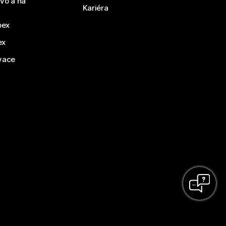
vo a na
Kariéra
bex
ex
vace