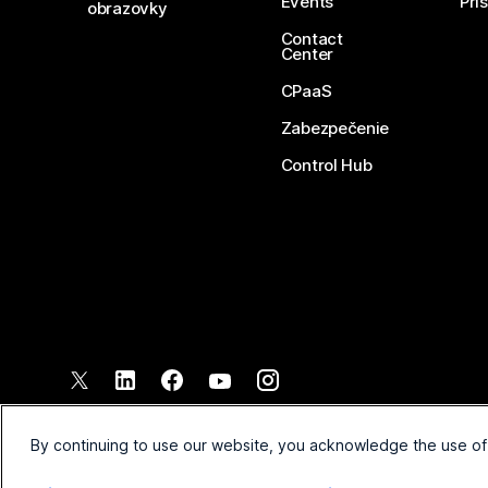
Events
Prí
obrazovky
Contact
Center
CPaaS
Zabezpečenie
Control Hub
©
2026
Spoločnosť Cisco a jej pridružené spoločnosti. Všetky pr
Zmluvné podmienky
Vyhláse
By continuing to use our website, you acknowledge the use of