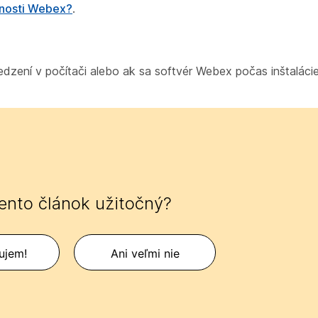
čnosti Webex?
.
ní v počítači alebo ak sa softvér Webex počas inštalácie 
tento článok užitočný?
ujem!
Ani veľmi nie