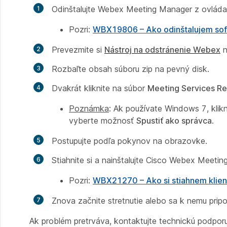
Odinštalujte Webex Meeting Manager z ovláda
Pozri:
WBX19806 – Ako odinštalujem sof
Prevezmite si
Nástroj na odstránenie Webex
n
Rozbaľte obsah súboru zip na pevný disk.
Dvakrát kliknite na súbor
Meeting Services R
Poznámka
: Ak používate Windows 7, klik
vyberte možnosť
Spustiť ako správca
.
Postupujte podľa pokynov na obrazovke.
Stiahnite si a nainštalujte Cisco Webex Meetin
Pozri:
WBX21270 – Ako si stiahnem klie
Znova začnite stretnutie alebo sa k nemu pripo
Ak problém pretrváva, kontaktujte technickú podporu