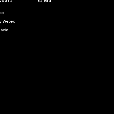
vo a na
Kariéra
bex
by Webex
vácie