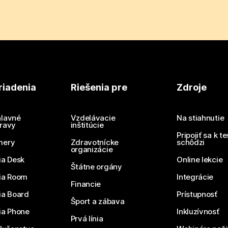
riadenia
Riešenia pre
Zdroje
lavné
Vzdelávacie
Na stiahnutie
ravy
inštitúcie
Pripojiť sa k t
mery
Zdravotnícke
schôdzi
organizácie
ia Desk
Online lekcie
Štátne orgány
ia Room
Integrácie
Financie
ia Board
Prístupnosť
Šport a zábava
ia Phone
Inkluzívnosť
Prvá línia