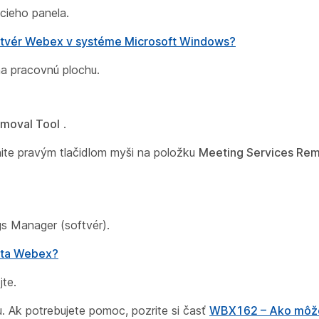
cieho panela.
tvér Webex v systéme Microsoft Windows?
a pracovnú plochu.
emoval Tool
.
nite pravým tlačidlom myši na položku
Meeting Services Rem
gs Manager (softvér).
nta Webex?
jte.
. Ak potrebujete pomoc, pozrite si časť
WBX162 – Ako môž