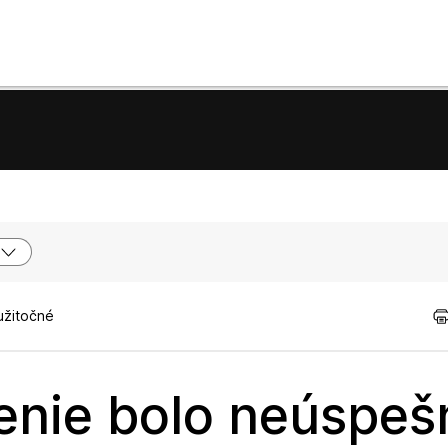
užitočné
enie bolo neúspeš