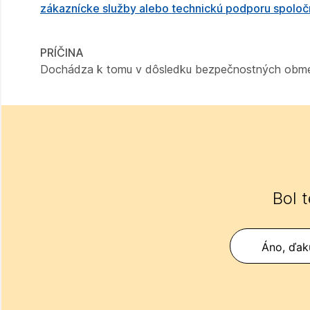
zákaznícke služby alebo technickú podporu spolo
PRÍČINA
Dochádza k tomu v dôsledku bezpečnostných obmedze
Bol 
Áno, ďak