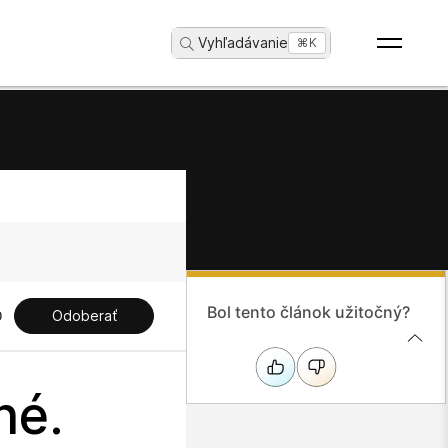
Vyhľadávanie
...
⌘K
Bol tento článok užitočný?
Odoberať
né.