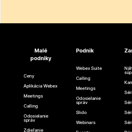
Malé
Podnik
Za
podniky
Webex Suite
Náh
súp
Ceny
Calling
Ka
Aplikácia Webex
Meetings
Sér
Meetings
Odosielanie
správ
Sér
Calling
Slido
Sér
Odosielanie
správ
Webinars
Sér
Zdieľanie