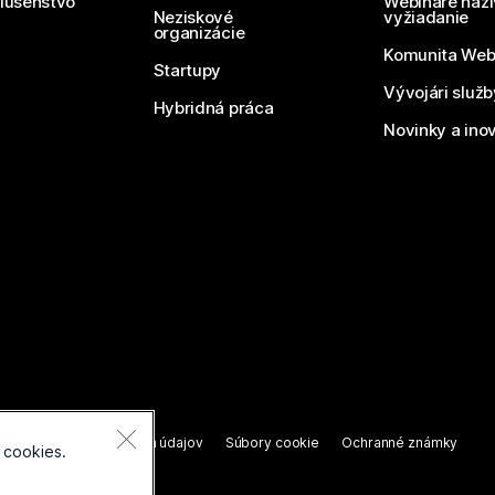
slušenstvo
Webináre naži
Neziskové
vyžiadanie
organizácie
Komunita We
Startupy
Vývojári služ
Hybridná práca
Novinky a ino
áva vyhradené.
nie o ochrane osobných údajov
Súbory cookie
Ochranné známky
 cookies.