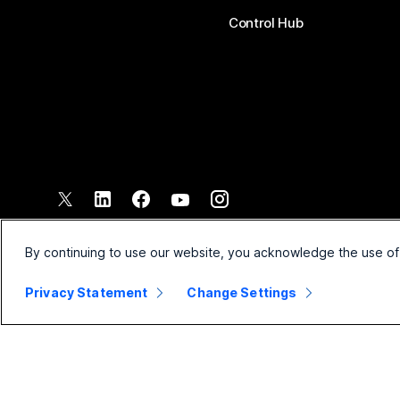
Control Hub
©
2026
Společnost Cisco a/nebo její pobočky. Všechna práva vyh
Smluvní podmínky
Prohlášen
By continuing to use our website, you acknowledge the use of
Privacy Statement
Change Settings