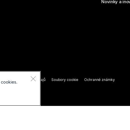
Novinky a ino
razena.
í o ochraně osobních údajů
Soubory cookie
Ochranné známky
 cookies.