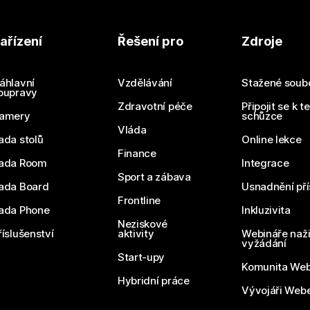
ařízení
Řešení pro
Zdroje
áhlavní
Vzdělávání
Stažené soub
oupravy
Zdravotní péče
Připojit se k t
amery
schůzce
Vláda
ada stolů
Online lekce
Finance
ada Room
Integrace
Sport a zábava
ada Board
Usnadnění pří
Frontline
ada Phone
Inkluzivita
Neziskové
říslušenství
aktivity
Webináře naži
vyžádání
Start-upy
Komunita We
Hybridní práce
Vývojáři Web