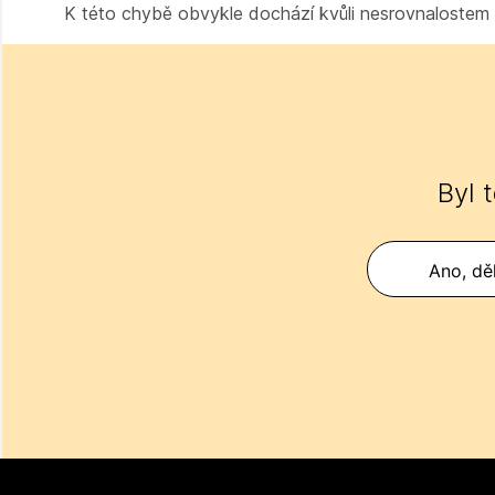
K této chybě obvykle dochází kvůli nesrovnalostem 
Byl 
Ano, děk