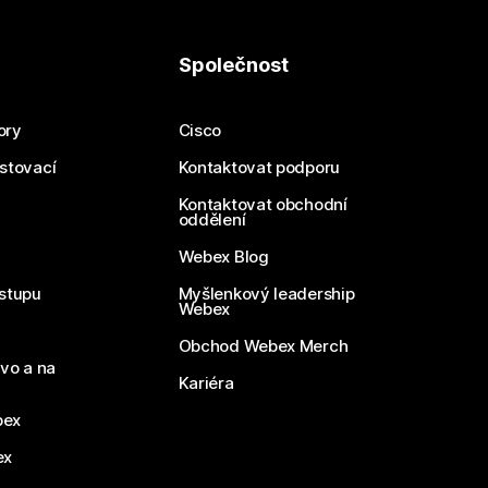
Společnost
ory
Cisco
estovací
Kontaktovat podporu
Kontaktovat obchodní
oddělení
Webex Blog
stupu
Myšlenkový leadership
Webex
Obchod Webex Merch
vo a na
Kariéra
bex
ex