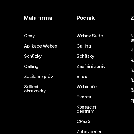
Malá firma
Podnik
Z
Ceny
Webex Suite
N
s
Aplikace Webex
Calling
K
Schůzky
Schůzky
Ř
Calling
Zasílání zpráv
Ř
Zasílání zpráv
Slido
Ř
Sdílení
Webináře
obrazovky
Ř
Events
P
Kontaktní
centrum
CPaaS
Zabezpečení