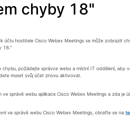
dem chyby 18"
ení k účtu hostitele Cisco Webex Meetings se může zobrazit c
y 18.“
uto chybu, požádejte správce webu a místní IT oddělení, aby
udete muset svůj účet znovu aktivovat.
án ve správě webu aplikace Cisco Webex Meetings a zda je úče
ktivní ve správě webu Cisco Webex Meetings, obraťte se na
t