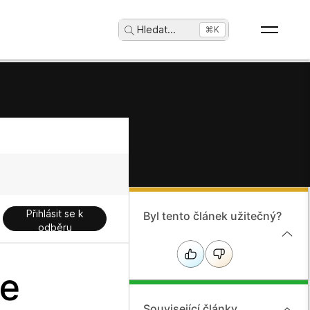
Hledat
...
⌘K
Přihlásit se k
Byl tento článek užitečný?
odběru
se
Související články