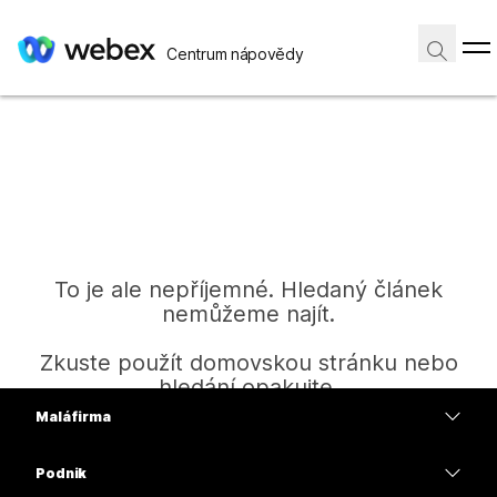
Centrum nápovědy
To je ale nepříjemné. Hledaný článek
nemůžeme najít.
Zkuste použít domovskou stránku nebo
hledání opakujte.
Malá firma
Ceny
Podnik
Domů