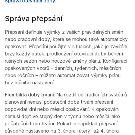
Správa otevírací doby
.
Správa přepsání
Přepsání definuje výjimky z vašich pravidelných směn
nebo pracovní doby, které se mohou také automaticky
opakovat. Přepsání použijte v situacích, jako je zavírání
brzy každý pátek, prodloužení otevírací doby během
rušných sezón nebo nouzové změny plánu. Konfigurací
opakovaných vzorů – denních, týdenních, měsíčních
nebo ročních – můžete automatizovat výjimky plánu
bez ručního nastavení.
Flexibilita doby trvání:
Na rozdíl od tradičních systémů
plánování nemusí počáteční doba trvání přepsání
odpovídat dni nebo měsíci opakování. K opakování
nemusí dojít ve stejný den v týdnu nebo měsíci jako
počáteční doba trvání. Pokud je například přepsání
původně nastaveno na 3. února (úterý) až 4. února