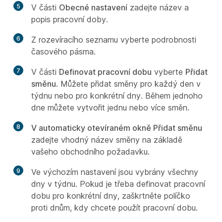
5
V části
Obecné nastavení
zadejte název a
popis pracovní doby.
6
Z rozevíracího seznamu vyberte podrobnosti
časového pásma.
7
V části
Definovat pracovní dobu
vyberte
Přidat
směnu
. Můžete přidat směny pro každý den v
týdnu nebo pro konkrétní dny. Během jednoho
dne můžete vytvořit jednu nebo více směn.
8
V automaticky otevíraném okně Přidat směnu
zadejte vhodný název směny na základě
vašeho obchodního požadavku.
9
Ve výchozím nastavení jsou vybrány všechny
dny v týdnu. Pokud je třeba definovat pracovní
dobu pro konkrétní dny, zaškrtněte políčko
proti dnům, kdy chcete použít pracovní dobu.