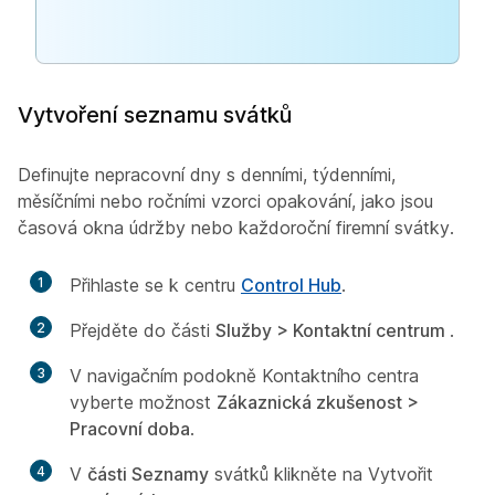
Vytvoření seznamu svátků
Definujte nepracovní dny s denními, týdenními,
měsíčními nebo ročními vzorci opakování, jako jsou
časová okna údržby nebo každoroční firemní svátky.
1
Přihlaste se k centru
Control Hub
.
2
Přejděte do části
Služby > Kontaktní centrum
.
3
V navigačním podokně Kontaktního centra
vyberte možnost
Zákaznická zkušenost >
Pracovní doba
.
4
V
části Seznamy
svátků klikněte na Vytvořit