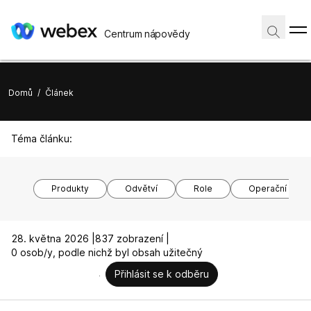
Centrum nápovědy
Domů
/
Článek
Téma článku:
Produkty
Odvětví
Role
Operační syst
28. května 2026 |
837 zobrazení |
0 osob/y, podle nichž byl obsah užitečný
Přihlásit se k odběru