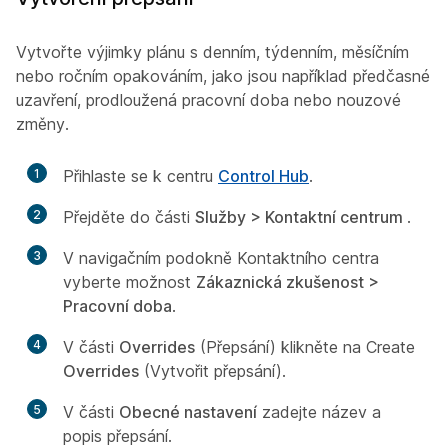
Vytvořte výjimky plánu s denním, týdenním, měsíčním
nebo ročním opakováním, jako jsou například předčasné
uzavření, prodloužená pracovní doba nebo nouzové
změny.
1
Přihlaste se k centru
Control Hub
.
2
Přejděte do části
Služby > Kontaktní centrum
.
3
V navigačním podokně Kontaktního centra
vyberte možnost
Zákaznická zkušenost >
Pracovní doba
.
4
V části
Overrides
(Přepsání) klikněte na Create
Overrides
(Vytvořit přepsání).
5
V části
Obecné nastavení
zadejte název a
popis přepsání.