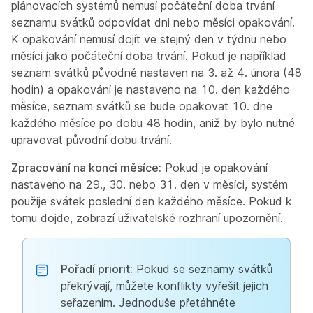
plánovacích systémů nemusí počáteční doba trvání
seznamu svátků odpovídat dni nebo měsíci opakování.
K opakování nemusí dojít ve stejný den v týdnu nebo
měsíci jako počáteční doba trvání. Pokud je například
seznam svátků původně nastaven na 3. až 4. února (48
hodin) a opakování je nastaveno na 10. den každého
měsíce, seznam svátků se bude opakovat 10. dne
každého měsíce po dobu 48 hodin, aniž by bylo nutné
upravovat původní dobu trvání.
Zpracování na konci měsíce:
Pokud je opakování
nastaveno na 29., 30. nebo 31. den v měsíci, systém
použije svátek poslední den každého měsíce. Pokud k
tomu dojde, zobrazí uživatelské rozhraní upozornění.
Pořadí priorit:
Pokud se seznamy svátků
překrývají, můžete konflikty vyřešit jejich
seřazením. Jednoduše přetáhněte