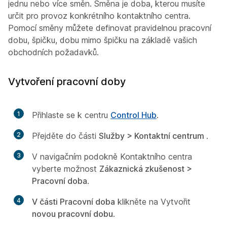
jednu nebo více směn. Směna je doba, kterou musíte
určit pro provoz konkrétního kontaktního centra.
Pomocí směny můžete definovat pravidelnou pracovní
dobu, špičku, dobu mimo špičku na základě vašich
obchodních požadavků.
Vytvoření pracovní doby
1
Přihlaste se k centru
Control Hub
.
2
Přejděte do části
Služby > Kontaktní centrum
.
3
V navigačním podokně Kontaktního centra
vyberte možnost
Zákaznická zkušenost >
Pracovní doba
.
4
V části Pracovní doba
klikněte na Vytvořit
novou pracovní dobu
.