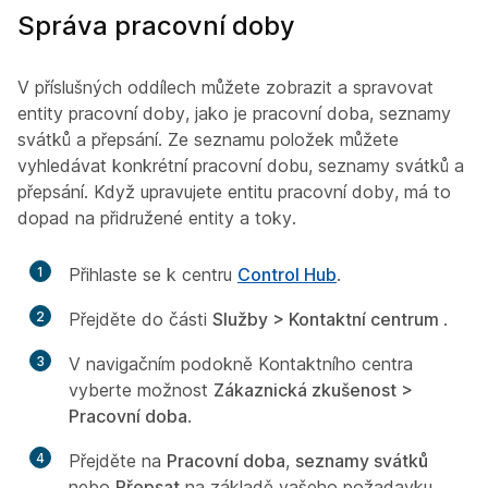
Správa pracovní doby
V příslušných oddílech můžete zobrazit a spravovat
entity pracovní doby, jako je pracovní doba, seznamy
svátků a přepsání. Ze seznamu položek můžete
vyhledávat konkrétní pracovní dobu, seznamy svátků a
přepsání. Když upravujete entitu pracovní doby, má to
dopad na přidružené entity a toky.
1
Přihlaste se k centru
Control Hub
.
2
Přejděte do části
Služby > Kontaktní centrum
.
3
V navigačním podokně Kontaktního centra
vyberte možnost
Zákaznická zkušenost >
Pracovní doba
.
4
Přejděte na
Pracovní doba
,
seznamy svátků
nebo
Přepsat
na základě vašeho požadavku.