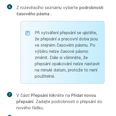
6
Z rozevíracího seznamu vyberte
podrobnosti
časového pásma
.
Při vytváření přepsání se ujistěte,
že přepsání a pracovní doba jsou
ve stejném časovém pásmu. Po
výběru nelze časové pásmo
změnit. Dále si všimněte, že
přepsání opakování nelze nastavit
na minulé datum, protože to není
použitelné.
7
V části
Přepsání
klikněte na
Přidat novou
přepsání
. Zadejte podrobnosti o přepsání do
nového řádku.