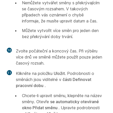
Nemůžete vytvářet směny s překrývajícím
se časovým rozsahem. V takových
případech vás oznámení o chybě
informuje, že musíte upravit datum a čas.
Můžete vytvořit více směn pro jeden den
bez překrývání doby trvání.
10
Zvolte počáteční a koncový čas. Při výběru
více dnů ve směně můžete použít pouze jeden
časový rozsah.
11
Klikněte na položku
Uložit
. Podrobnosti o
směnách jsou viditelné v
části Definovat
pracovní dobu
.
Chcete-li upravit směnu, klepněte na název
směny. Otevře
se automaticky otevírané
okno Přidat směnu
. Upravte podrobnosti