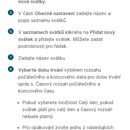
nové svátky
.
5
V části
Obecné nastavení
zadejte název a
popis seznamu svátků.
6
V
seznamech svátků
klikněte na
Přidat nový
svátek
a přidejte svátek. Můžete zadat
podrobnosti pro řádek.
7
Zadejte název svátku.
8
Vyberte dobu trvání
výběrem rozsahu
počátečního a koncového data pro dobu trvání
spolu s. Časový rozsah počátečního a
koncového času.
Pokud vyberete možnost Celý den, pokud
svátek platí pro celý den a časový rozsah
nebude platný.
Pro opakování zvolte jednu z následujících