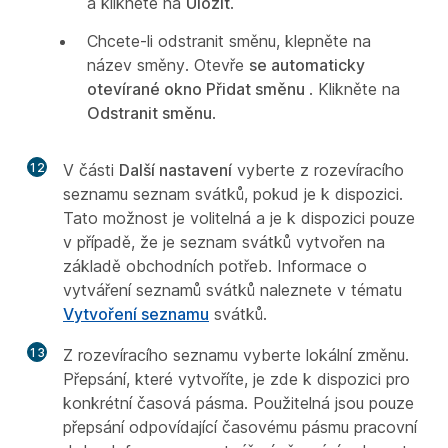
a klikněte na
Uložit
.
Chcete-li odstranit směnu, klepněte na
název směny. Otevře
se automaticky
otevírané okno Přidat směnu
. Klikněte na
Odstranit směnu
.
12
V části
Další nastavení
vyberte z rozevíracího
seznamu seznam svátků, pokud je k dispozici.
Tato možnost je volitelná a je k dispozici pouze
v případě, že je seznam svátků vytvořen na
základě obchodních potřeb. Informace o
vytváření seznamů svátků naleznete v tématu
Vytvoření seznamu
svátků.
13
Z rozevíracího seznamu vyberte lokální změnu.
Přepsání, které vytvoříte, je zde k dispozici pro
konkrétní časová pásma. Použitelná jsou pouze
přepsání odpovídající časovému pásmu pracovní