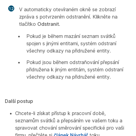
12
V automaticky otevíraném okně se zobrazí
zpráva s potvrzením odstranění. Klikněte na
tlačítko
Odstranit
.
Pokud je během mazání seznam svátků
spojen s jinými entitami, systém odstraní
všechny odkazy na přidružené entity.
Pokud jsou během odstraňování přepsání
přidružena k jiným entitám, systém odstraní
všechny odkazy na přidružené entity.
Další postup
Chcete-li získat přístup k pracovní době,
seznamům svátků a přepsáním ve vašem toku a
spravovat chování směrování specifické pro vaši
firmu, přečtěte si
článek Návrhář
toku.