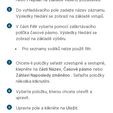
5
Do vyhledávacího pole zadejte název záznamu.
Výsledky hledání se zobrazí na základě vstupů.
6
V části
Filtr
vyberte pomocí zaškrtávacího
políčka časové pásmo. Výsledky hledání se
zobrazí na základě výběru.
Pro seznamy svátků nelze použít filtr.
7
Chcete-li položky seřadit vzestupně a sestupně,
klepněte na
části Název
,
Časové pásmo
nebo
Záhlaví Naposledy změněno
. Seřaďte položky
několika kliknutími.
8
Vyberte položku, kterou chcete otevřít a
upravit.
9
Upravte pole a klikněte na
Uložit
.