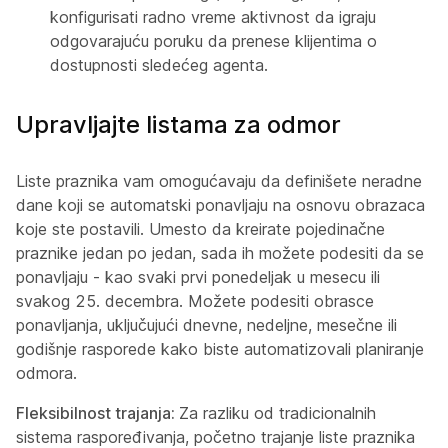
konfigurisati radno vreme aktivnost da igraju
odgovarajuću poruku da prenese klijentima o
dostupnosti sledećeg agenta.
Upravljajte listama za odmor
Liste praznika vam omogućavaju da definišete neradne
dane koji se automatski ponavljaju na osnovu obrazaca
koje ste postavili. Umesto da kreirate pojedinačne
praznike jedan po jedan, sada ih možete podesiti da se
ponavljaju - kao svaki prvi ponedeljak u mesecu ili
svakog 25. decembra. Možete podesiti obrasce
ponavljanja, uključujući dnevne, nedeljne, mesečne ili
godišnje rasporede kako biste automatizovali planiranje
odmora.
Fleksibilnost trajanja:
Za razliku od tradicionalnih
sistema raspoređivanja, početno trajanje liste praznika