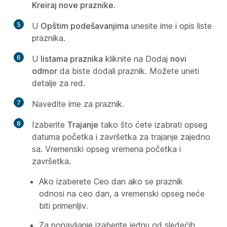
Kreiraj nove praznike
.
5
U
Opštim podešavanjima
unesite ime i opis liste
praznika.
6
U
listama praznika
kliknite na Dodaj
novi
odmor
da biste dodali praznik. Možete uneti
detalje za red.
7
Navedite ime za praznik.
8
Izaberite
Trajanje
tako što ćete izabrati opseg
datuma početka i završetka za trajanje zajedno
sa. Vremenski opseg vremena početka i
završetka.
Ako izaberete Ceo dan ako se praznik
odnosi na ceo dan, a vremenski opseg neće
biti primenljiv.
Za ponavljanje izaberite jednu od sledećih