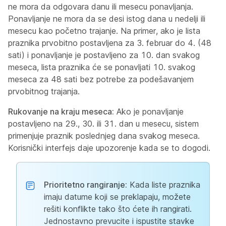
ne mora da odgovara danu ili mesecu ponavljanja.
Ponavljanje ne mora da se desi istog dana u nedelji ili
mesecu kao početno trajanje. Na primer, ako je lista
praznika prvobitno postavljena za 3. februar do 4. (48
sati) i ponavljanje je postavljeno za 10. dan svakog
meseca, lista praznika će se ponavljati 10. svakog
meseca za 48 sati bez potrebe za podešavanjem
prvobitnog trajanja.
Rukovanje na kraju meseca:
Ako je ponavljanje
postavljeno na 29., 30. ili 31. dan u mesecu, sistem
primenjuje praznik poslednjeg dana svakog meseca.
Korisnički interfejs daje upozorenje kada se to dogodi.
Prioritetno rangiranje:
Kada liste praznika
imaju datume koji se preklapaju, možete
rešiti konflikte tako što ćete ih rangirati.
Jednostavno prevucite i ispustite stavke