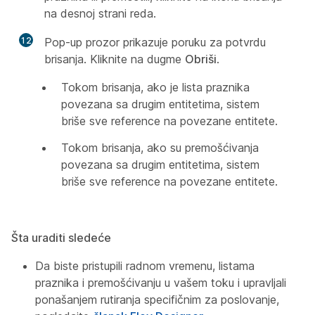
na desnoj strani reda.
12
Pop-up prozor prikazuje poruku za potvrdu
brisanja. Kliknite na dugme
Obriši
.
Tokom brisanja, ako je lista praznika
povezana sa drugim entitetima, sistem
briše sve reference na povezane entitete.
Tokom brisanja, ako su premošćivanja
povezana sa drugim entitetima, sistem
briše sve reference na povezane entitete.
Šta uraditi sledeće
Da biste pristupili radnom vremenu, listama
praznika i premošćivanju u vašem toku i upravljali
ponašanjem rutiranja specifičnim za poslovanje,