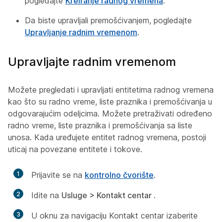
pogledajte
Kreiranje radnog vremena
.
Da biste upravljali premošćivanjem, pogledajte
Upravljanje radnim vremenom
.
Upravljajte radnim vremenom
Možete pregledati i upravljati entitetima radnog vremena
kao što su radno vreme, liste praznika i premošćivanja u
odgovarajućim odeljcima. Možete pretraživati određeno
radno vreme, liste praznika i premošćivanja sa liste
unosa. Kada uređujete entitet radnog vremena, postoji
uticaj na povezane entitete i tokove.
1
Prijavite se na
kontrolno čvorište
.
2
Idite na
Usluge > Kontakt centar
.
3
U oknu za navigaciju Kontakt centar izaberite