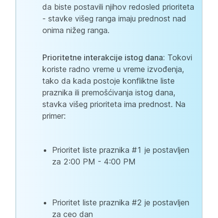
da biste postavili njihov redosled prioriteta
- stavke višeg ranga imaju prednost nad
onima nižeg ranga.
Prioritetne interakcije istog dana:
Tokovi
koriste radno vreme u vreme izvođenja,
tako da kada postoje konfliktne liste
praznika ili premošćivanja istog dana,
stavka višeg prioriteta ima prednost. Na
primer:
Prioritet liste praznika #1 je postavljen
za 2:00 PM - 4:00 PM
Prioritet liste praznika #2 je postavljen
za ceo dan