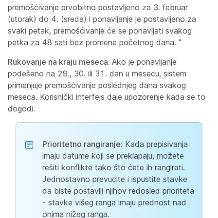
premošćivanje prvobitno postavljeno za 3. februar
(utorak) do 4. (sreda) i ponavljanje je postavljeno za
svaki petak, premošćivanje će se ponavljati svakog
petka za 48 sati bez promene početnog dana. "
Rukovanje na kraju meseca:
Ako je ponavljanje
podešeno na 29., 30. ili 31. dan u mesecu, sistem
primenjuje premošćivanje poslednjeg dana svakog
meseca. Korisnički interfejs daje upozorenje kada se to
dogodi.
Prioritetno rangiranje:
Kada prepisivanja
imaju datume koji se preklapaju, možete
rešiti konflikte tako što ćete ih rangirati.
Jednostavno prevucite i ispustite stavke
da biste postavili njihov redosled prioriteta
- stavke višeg ranga imaju prednost nad
onima nižeg ranga.