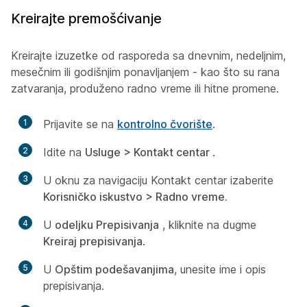
Kreirajte premošćivanje
Kreirajte izuzetke od rasporeda sa dnevnim, nedeljnim,
mesečnim ili godišnjim ponavljanjem - kao što su rana
zatvaranja, produženo radno vreme ili hitne promene.
1
Prijavite se na
kontrolno čvorište
.
2
Idite na
Usluge > Kontakt centar
.
3
U oknu za navigaciju Kontakt centar izaberite
Korisničko iskustvo > Radno vreme.
4
U
odeljku Prepisivanja
, kliknite na dugme
Kreiraj prepisivanja
.
5
U
Opštim podešavanjima
, unesite ime i opis
prepisivanja.