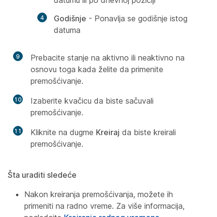
datumu ili po dnevnoj poziciji
Godišnje
- Ponavlja se godišnje istog
datuma
9
Prebacite stanje na aktivno ili neaktivno na
osnovu toga kada želite da primenite
premošćivanje.
10
Izaberite kvačicu da biste sačuvali
premošćivanje.
11
Kliknite na dugme
Kreiraj
da biste kreirali
premošćivanje.
Šta uraditi sledeće
Nakon kreiranja premošćivanja, možete ih
primeniti na radno vreme. Za više informacija,