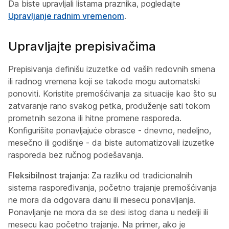
Da biste upravljali listama praznika, pogledajte
Upravljanje radnim vremenom
.
Upravljajte prepisivačima
Prepisivanja definišu izuzetke od vaših redovnih smena
ili radnog vremena koji se takođe mogu automatski
ponoviti. Koristite premošćivanja za situacije kao što su
zatvaranje rano svakog petka, produženje sati tokom
prometnih sezona ili hitne promene rasporeda.
Konfigurišite ponavljajuće obrasce - dnevno, nedeljno,
mesečno ili godišnje - da biste automatizovali izuzetke
rasporeda bez ručnog podešavanja.
Fleksibilnost trajanja:
Za razliku od tradicionalnih
sistema raspoređivanja, početno trajanje premošćivanja
ne mora da odgovara danu ili mesecu ponavljanja.
Ponavljanje ne mora da se desi istog dana u nedelji ili
mesecu kao početno trajanje. Na primer, ako je