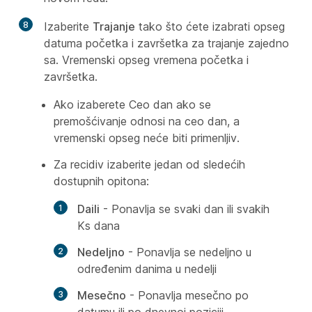
8
Izaberite
Trajanje
tako što ćete izabrati opseg
datuma početka i završetka za trajanje zajedno
sa. Vremenski opseg vremena početka i
završetka.
Ako izaberete Ceo dan ako se
premošćivanje odnosi na ceo dan, a
vremenski opseg neće biti primenljiv.
Za recidiv izaberite jedan od sledećih
dostupnih opitona:
Daili
- Ponavlja se svaki dan ili svakih
Ks dana
Nedeljno
- Ponavlja se nedeljno u
određenim danima u nedelji
Mesečno
- Ponavlja mesečno po