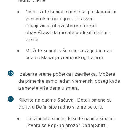
radno vreme.
Ne možete kreirati smene sa preklapajućim
vremenskim opsegom. U takvim
slučajevima, obaveštenje o grešci
obaveštava da morate podesiti datum i
vreme.
Možete kreirati više smena za jedan dan
bez preklapanja vremenskog trajanja.
10
Izaberite vreme početka i završetka. Možete
da primenite samo jedan vremenski opseg kada
izaberete više dana u smeni.
11
Kliknite na dugme
Sačuvaj
. Detalji smene su
vidljivi u
Definišite radno vreme
sekcija.
Da izmenite smenu, kliknite na ime smene.
Otvara se Pop-up prozor Dodaj Shift
.