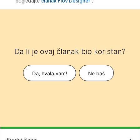
pogledajte
članak Flov Designer
.
Da li je ovaj članak bio koristan?
Da, hvala vam!
Ne baš
Srodni članci