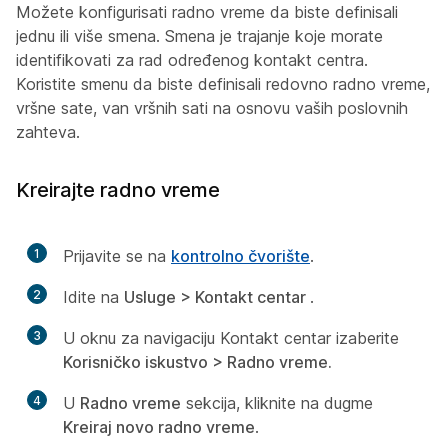
Možete konfigurisati radno vreme da biste definisali
jednu ili više smena. Smena je trajanje koje morate
identifikovati za rad određenog kontakt centra.
Koristite smenu da biste definisali redovno radno vreme,
vršne sate, van vršnih sati na osnovu vaših poslovnih
zahteva.
Kreirajte radno vreme
1
Prijavite se na
kontrolno čvorište
.
2
Idite na
Usluge > Kontakt centar
.
3
U oknu za navigaciju Kontakt centar izaberite
Korisničko iskustvo > Radno vreme.
4
U
Radno vreme
sekcija, kliknite na dugme
Kreiraj novo radno vreme
.