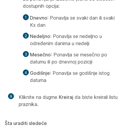
dostupnih opcija:
Dnevno
: Ponavlja se svaki dan ili svaki
Ks dan
Nedeljno
: Ponavlja se nedeljno u
određenim danima u nedelji
Mesečno
: Ponavlja se mesečno po
datumu ili po dnevnoj poziciji
Godišnje
: Ponavlja se godišnje istog
datuma
9
Kliknite na dugme
Kreiraj
da biste kreirali listu
praznika.
Šta uraditi sledeće