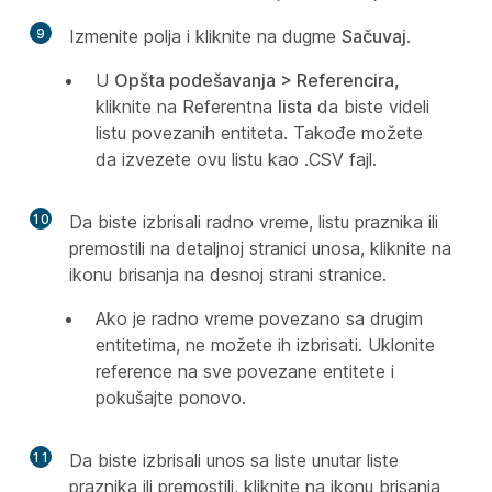
9
Izmenite polja i kliknite na dugme
Sačuvaj
.
U
Opšta podešavanja > Referencira,
kliknite na Referentna
lista
da biste videli
listu povezanih entiteta. Takođe možete
da izvezete ovu listu kao .CSV fajl.
10
Da biste izbrisali radno vreme, listu praznika ili
premostili na detaljnoj stranici unosa, kliknite na
ikonu brisanja na desnoj strani stranice.
Ako je radno vreme povezano sa drugim
entitetima, ne možete ih izbrisati. Uklonite
reference na sve povezane entitete i
pokušajte ponovo.
11
Da biste izbrisali unos sa liste unutar liste
praznika ili premostili, kliknite na ikonu brisanja