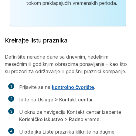
tokom preklapajućih vremenskih perioda.
Kreirajte listu praznika
Definišite neradne dane sa dnevnim, nedeljnim,
mesečnim ili godišnjim obrascima ponavljanja - kao što
su prozori za održavanje ili godišnji praznici kompanije.
1
Prijavite se na
kontrolno čvorište
.
2
Idite na
Usluge > Kontakt centar
.
3
U oknu za navigaciju Kontakt centar izaberite
Korisničko iskustvo > Radno vreme.
4
U
odeljku Liste
praznika kliknite na dugme