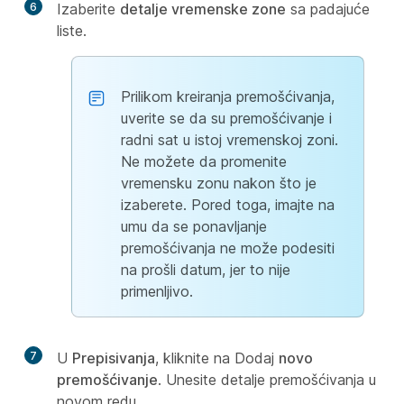
6
Izaberite
detalje vremenske zone
sa padajuće
liste.
Prilikom kreiranja premošćivanja,
uverite se da su premošćivanje i
radni sat u istoj vremenskoj zoni.
Ne možete da promenite
vremensku zonu nakon što je
izaberete. Pored toga, imajte na
umu da se ponavljanje
premošćivanja ne može podesiti
na prošli datum, jer to nije
primenljivo.
7
U
Prepisivanja
, kliknite na Dodaj
novo
premošćivanje
. Unesite detalje premošćivanja u
novom redu.