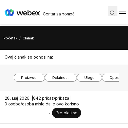
Centar za pomoć
Početak
/
Članak
Ovaj članak se odnosi na:
Proizvodi
Delatnosti
Uloge
Operativni
28. мај 2026. |
842 prikaz/prikaza |
0 osobe/osoba misle da je ovo korisno
Pretplati se