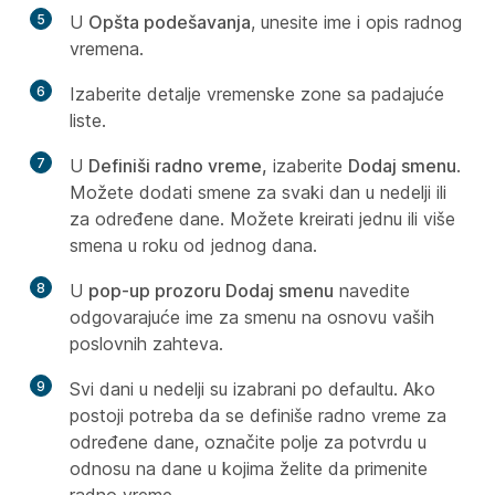
5
U
Opšta podešavanja
, unesite ime i opis radnog
vremena.
6
Izaberite detalje vremenske zone sa padajuće
liste.
7
U
Definiši radno vreme,
izaberite
Dodaj smenu
.
Možete dodati smene za svaki dan u nedelji ili
za određene dane. Možete kreirati jednu ili više
smena u roku od jednog dana.
8
U
pop-up prozoru Dodaj smenu
navedite
odgovarajuće ime za smenu na osnovu vaših
poslovnih zahteva.
9
Svi dani u nedelji su izabrani po defaultu. Ako
postoji potreba da se definiše radno vreme za
određene dane, označite polje za potvrdu u
odnosu na dane u kojima želite da primenite