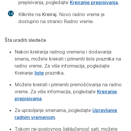
prepisivanja, pogledajte
Kreiranje prepisivanja
.
14
Kliknite na
Kreiraj
. Novo radno vreme je
dostupno na stranici Radno vreme.
Šta uraditi sledeće
Nakon kreiranja radnog vremena i dodavanja
smena, možete kreirati i primeniti liste praznika na
radno vreme. Za više informacija, pogledajte
Kreiranje
liste
praznika.
Možete kreirati i primeniti premošćivanja na radno
vreme. Za više informacija, pogledajte
Kreiranje
prepisivanja
.
Za upravljanje smenama, pogledajte
Upravljanje
radnim vremenom
.
Tokom ne-poslovnog (isključenog) sati, možete