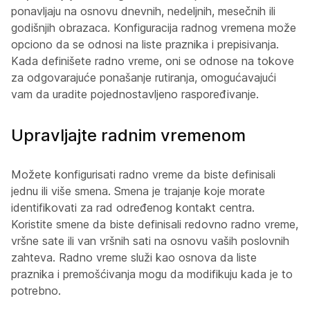
ponavljaju na osnovu dnevnih, nedeljnih, mesečnih ili
godišnjih obrazaca. Konfiguracija radnog vremena može
opciono da se odnosi na liste praznika i prepisivanja.
Kada definišete radno vreme, oni se odnose na tokove
za odgovarajuće ponašanje rutiranja, omogućavajući
vam da uradite pojednostavljeno raspoređivanje.
Upravljajte radnim vremenom
Možete konfigurisati radno vreme da biste definisali
jednu ili više smena. Smena je trajanje koje morate
identifikovati za rad određenog kontakt centra.
Koristite smene da biste definisali redovno radno vreme,
vršne sate ili van vršnih sati na osnovu vaših poslovnih
zahteva. Radno vreme služi kao osnova da liste
praznika i premošćivanja mogu da modifikuju kada je to
potrebno.