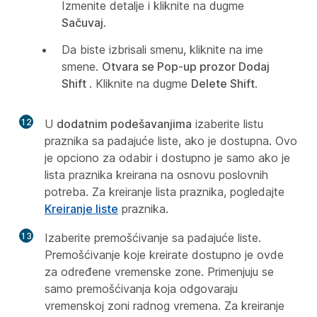
Izmenite detalje i kliknite na dugme
Sačuvaj
.
Da biste izbrisali smenu, kliknite na ime
smene.
Otvara se Pop-up prozor Dodaj
Shift
. Kliknite na dugme
Delete Shift
.
12
U
dodatnim podešavanjima
izaberite listu
praznika sa padajuće liste, ako je dostupna. Ovo
je opciono za odabir i dostupno je samo ako je
lista praznika kreirana na osnovu poslovnih
potreba. Za kreiranje lista praznika, pogledajte
Kreiranje liste
praznika.
13
Izaberite premošćivanje sa padajuće liste.
Premošćivanje koje kreirate dostupno je ovde
za određene vremenske zone. Primenjuju se
samo premošćivanja koja odgovaraju
vremenskoj zoni radnog vremena. Za kreiranje