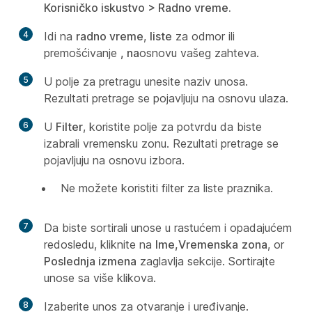
Korisničko iskustvo > Radno vreme.
4
Idi na
radno vreme
,
liste
za odmor ili
premošćivanje
, na
osnovu vašeg zahteva.
5
U polje za pretragu unesite naziv unosa.
Rezultati pretrage se pojavljuju na osnovu ulaza.
6
U
Filter
, koristite polje za potvrdu da biste
izabrali vremensku zonu. Rezultati pretrage se
pojavljuju na osnovu izbora.
Ne možete koristiti filter za liste praznika.
7
Da biste sortirali unose u rastućem i opadajućem
redosledu, kliknite na
Ime,Vremenska
zona
, or
Poslednja izmena
zaglavlja sekcije. Sortirajte
unose sa više klikova.
8
Izaberite unos za otvaranje i uređivanje.