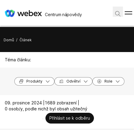
Centrum nápovědy
Domů
/
Článek
Téma článku:
Produkty
Odvětví
Role
09. prosince 2024 |
1689 zobrazení |
0 osob/y, podle nichž byl obsah užitečný
Přihlásit se k odběru