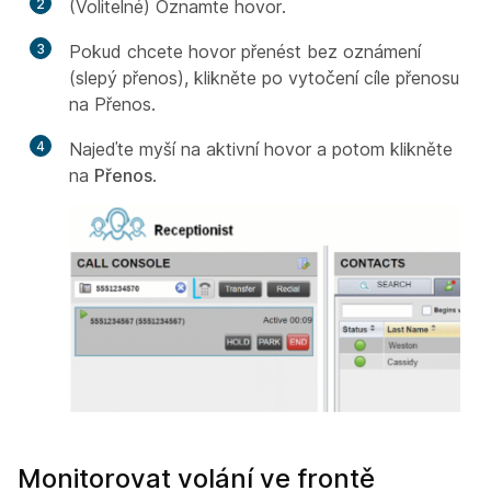
2
(Volitelné) Oznamte hovor.
3
Pokud chcete hovor přenést bez oznámení
(slepý přenos), klikněte
po vytočení cíle přenosu
na Přenos.
4
Najeďte myší na aktivní hovor a potom klikněte
na
Přenos
.
Monitorovat volání ve frontě