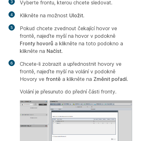
3
Vyberte frontu, kterou chcete sledovat.
4
Klikněte na možnost
Uložit
.
5
Pokud chcete zvednout čekající hovor ve
frontě, najeďte myší na hovor v podokně
Fronty hovorů
a klikněte na toto podokno a
klikněte na
Načíst
.
6
Chcete-li zobrazit a upřednostnit hovory ve
frontě, najeďte myší na volání v podokně
Hovory ve
frontě
a klikněte na
Změnit pořadí
.
Volání je přesunuto do přední části fronty.