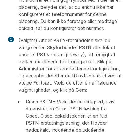
Hvis du ser et Forsigtig-symbol ved siden af en
placering, betyder det, at du endnu ikke har
konfigureret et telefonnummer for denne
placering. Du kan ikke foretage eller modtage
opkald, før du konfigurerer det nummer.
3
(Valgfrit) Under
PSTN-forbindelse
skal du
vælge enten
Skyforbundet PSTN
eller
lokalt
baseret PSTN
(lokal gateway), afhængigt af
hvilken du allerede har konfigureret. Klik på
Administrer
for at ændre denne konfiguration,
og acceptér derefter de tilknyttede risici ved at
vælge
Fortsæt
. Vælg derefter én af følgende
valgmuligheder, og klik på
Gem
:
Cisco PSTN
– Vælg denne mulighed, hvis
du ønsker en Cloud PSTN-løsning fra
Cisco. Cisco-opkaldsplanen er en fuld
PSTN-erstatningsløsning, der tilbyder
nødopkald, indgående og udgående