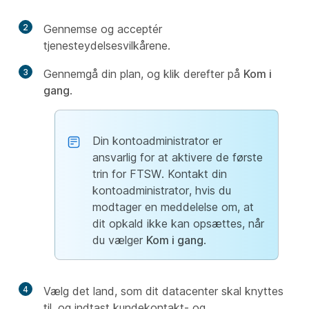
2
Gennemse og acceptér
tjenesteydelsesvilkårene.
3
Gennemgå din plan, og klik derefter på
Kom i
gang
.
Din kontoadministrator er
ansvarlig for at aktivere de første
trin for FTSW. Kontakt din
kontoadministrator, hvis du
modtager en meddelelse om, at
dit opkald ikke kan opsættes, når
du vælger
Kom i gang
.
4
Vælg det land, som dit datacenter skal knyttes
til, og indtast kundekontakt- og