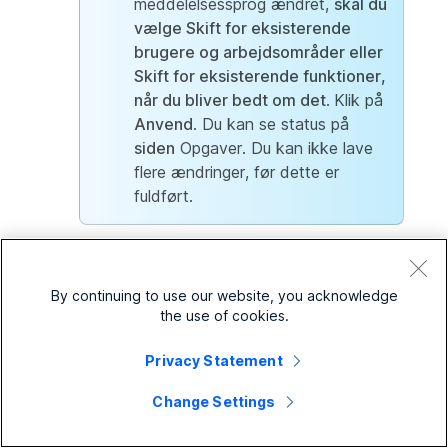
meddelelsessprog ændret,
skal du
vælge Skift for eksisterende
brugere og arbejdsområder eller
Skift for eksisterende funktioner,
når du bliver bedt om det
.
Klik på
Anvend
. Du kan se status på
siden
Opgaver. Du kan ikke lave
flere ændringer, før dette er
fuldført.
Ændring af
tidszonen
for en
By continuing to use our website, you acknowledge
placering vil ikke opdatere
the use of cookies.
tidszonerne for de funktioner, der
er knyttet til denne placering. For
Privacy Statement
at redigere tidszonerne for
Change Settings
funktioner som automatisk
omstilling, søgegruppe og