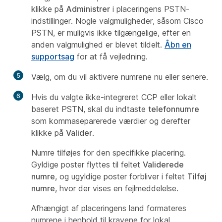
klikke på
Administrer
i placeringens PSTN-
indstillinger. Nogle valgmuligheder, såsom Cisco
PSTN, er muligvis ikke tilgængelige, efter en
anden valgmulighed er blevet tildelt.
Åbn en
supportsag
for at få vejledning.
5
Vælg, om du vil aktivere numrene nu eller senere.
6
Hvis du valgte ikke-integreret CCP eller lokalt
baseret PSTN, skal du indtaste
telefonnumre
som kommaseparerede værdier og derefter
klikke på
Valider
.
Numre tilføjes for den specifikke placering.
Gyldige poster flyttes til feltet
Validerede
numre
, og ugyldige poster forbliver i feltet
Tilføj
numre
, hvor der vises en fejlmeddelelse.
Afhængigt af placeringens land formateres
numrene i henhold til kravene for lokal