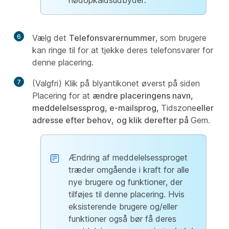
nødopkaldsudbyder."
6
Vælg det
Telefonsvarernummer
, som brugere
kan ringe til for at tjekke deres telefonsvarer for
denne placering.
7
(Valgfri) Klik på blyantikonet øverst på siden
Placering for at
ændre placeringens navn,
meddelelsessprog,
e-mailsprog,
Tidszone
eller
adresse efter behov,
og klik derefter på
Gem
.
Ændring af meddelelsessproget
træder omgående i kraft for alle
nye brugere og funktioner, der
tilføjes til denne placering. Hvis
eksisterende brugere og/eller
funktioner også bør få deres