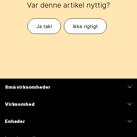
Var denne artikel nyttig?
Ja tak!
Ikke rigtigt
Små virksomheder
Priser
Virksomhed
Webex-app
Webex Suite
Enheder
Meetings
Calling
headsets
Calling