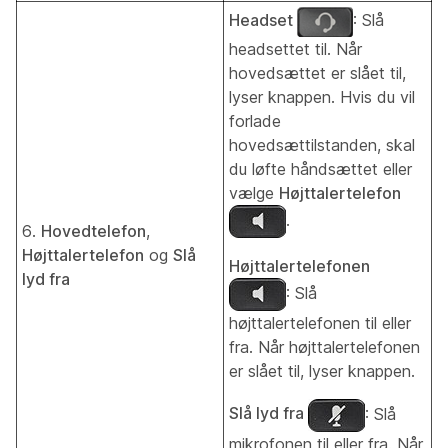
Headset
: Slå
headsettet til. Når
hovedsættet er slået til,
lyser knappen. Hvis du vil
forlade
hovedsættilstanden, skal
du løfte håndsættet eller
vælge
Højttalertelefon
.
6.
Hovedtelefon
,
Højttalertelefon
og
Slå
Højttalertelefonen
lyd fra
: Slå
højttalertelefonen til eller
fra. Når højttalertelefonen
er slået til, lyser knappen.
Slå lyd fra
: Slå
mikrofonen til eller fra. Når