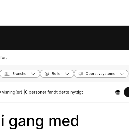
for:
Brancher
Roller
Operativsystemer
 visning(er) |
0 personer fandt dette nyttigt
i gang med