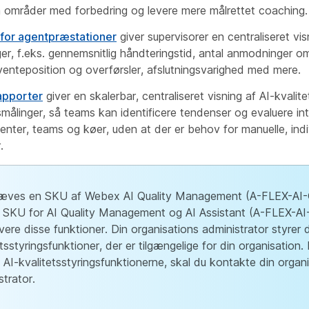
 områder med forbedring og levere mere målrettet coaching.
for agentpræstationer
giver supervisorer en centraliseret vis
er, f.eks. gennemsnitlig håndteringstid, antal anmodninger o
 venteposition og overførsler, afslutningsvarighed med mere.
apporter
giver en skalerbar, centraliseret visning af AI-kvalit
målinger, så teams kan identificere tendenser og evaluere in
enter, teams og køer, uden at der er behov for manuelle, indi
.
æves en SKU af Webex AI Quality Management (A-FLEX-AI-Q
 SKU for AI Quality Management og AI Assistant (A-FLEX-A
ivere disse funktioner. Din organisations administrator styrer 
etsstyringsfunktioner, der er tilgængelige for din organisation.
 AI-kvalitetsstyringsfunktionerne, skal du kontakte din organ
strator.