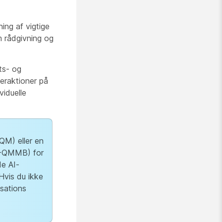
ning af vigtige
m rådgivning og
ets- og
teraktioner på
viduelle
M) eller en
I-QMMB) for
de AI-
 Hvis du ikke
isations