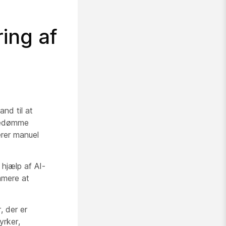
ring af
and til at
 bedømme
erer manuel
hjælp af AI-
mmere at
, der er
yrker,