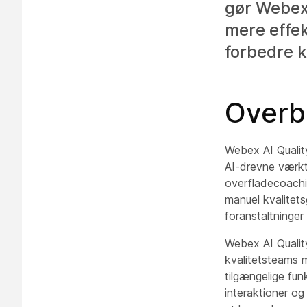
gør Webex 
mere effe
forbedre k
Overbl
Webex AI Qualit
AI-drevne værktø
overfladecoachi
manuel kvalitet
foranstaltninger
Webex AI Qualit
kvalitetsteams 
tilgængelige fun
interaktioner og