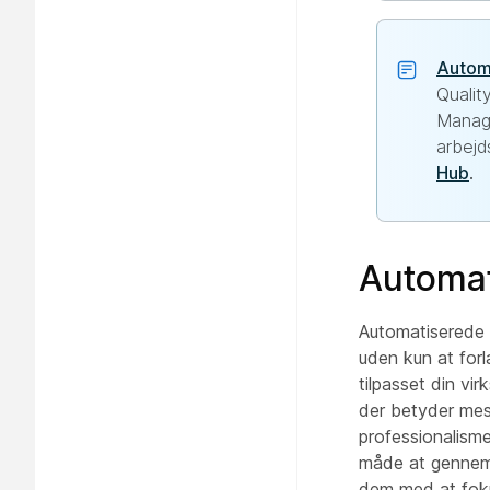
Autom
Qualit
Manage
arbejd
Hub
.
Automat
Automatiserede e
uden kun at forl
tilpasset din vir
der betyder mest
professionalisme
måde at gennemg
dem med at foku