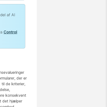
del af AI
y
ra
Control
nsevalueringer
rmularer, der er
il de kriterier,
delse,
mere konsekvent
 det hjælper
rksomhed.