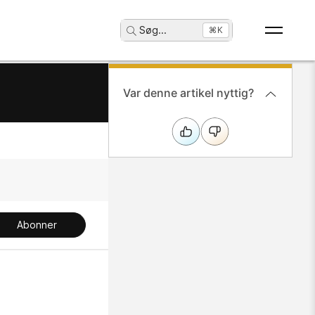
Søg
...
⌘K
Var denne artikel nyttig?
Abonner