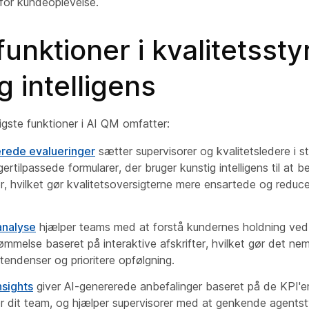
for kundeoplevelse.
unktioner i kvalitetssty
g intelligens
igste funktioner i AI QM omfatter:
rede evalueringer
sætter supervisorer og kvalitetsledere i st
gertilpassede formularer, der bruger kunstig intelligens til at
er, hvilket gør kvalitetsoversigterne mere ensartede og reduc
analyse
hjælper teams med at forstå kundernes holdning ved 
mmelse baseret på interaktive afskrifter, hvilket gør det ne
 tendenser og prioritere opfølgning.
nsights
giver AI-genererede anbefalinger baseret på de KPI'er
or dit team, og hjælper supervisorer med at genkende agentst