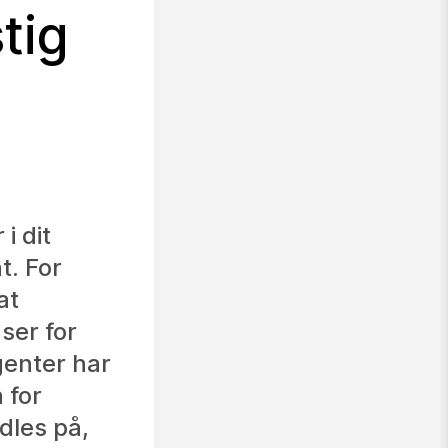
tig
i dit
. For
at
ser for
genter har
 for
dles på,