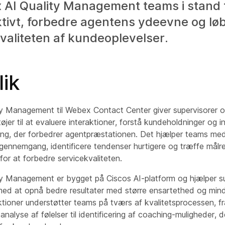
AI Quality Management teams i stand t
ktivt, forbedre agentens ydeevne og l
valiteten af kundeoplevelser.
ik
y Management til Webex Contact Center giver supervisorer og
jer til at evaluere interaktioner, forstå kundeholdninger og in
ng, der forbedrer agentpræstationen. Det hjælper teams med
sgennemgang, identificere tendenser hurtigere og træffe målr
 for at forbedre servicekvaliteten.
y Management er bygget på Ciscos AI-platform og hjælper su
med at opnå bedre resultater med større ensartethed og mind
ktioner understøtter teams på tværs af kvalitetsprocessen, fr
 analyse af følelser til identificering af coaching-muligheder,