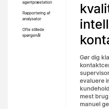
agentpræstation
kvali
Rapportering af
analysator
inte
Ofte stillede
kont
spørgsmål
Gør dig kla
kontaktce
supervisor
evaluere i
kundeholdn
mest brug 
manuel ge