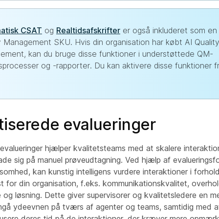
atisk CSAT
og
Realtidsafskrifter
er også inkluderet som en 
y Management SKU. Hvis din organisation har købt AI Qualit
ment, kan du bruge disse funktioner i understøttede QM-
sprocesser og -rapporter. Du kan aktivere disse funktioner f
iserede evalueringer
valueringer hjælper kvalitetsteams med at skalere interaktio
ade sig på manuel prøveudtagning. Ved hjælp af evalueringsfo
ksomhed, kan kunstig intelligens vurdere interaktioner i forhold t
 for din organisation, f.eks. kommunikationskvalitet, overhol
 og løsning. Dette giver supervisorer og kvalitetsledere en 
å ydeevnen på tværs af agenter og teams, samtidig med at
sere deres tid på de interaktioner, der kræver mere opmæ