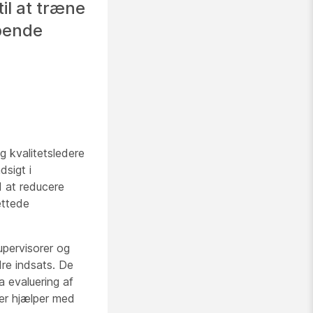
il at træne
øbende
 kvalitetsledere
dsigt i
 at reducere
ettede
pervisorer og
re indsats. De
a evaluering af
 der hjælper med