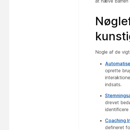
at hæve barren 
Nøglef
kunsti
Nogle af de vigt
Automatise
oprette bru
interaktion
indsats.
Stemnings
drevet bedø
identificere
Coaching I
defineret f