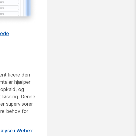
rede
entificere den
mtaler hjælper
 opkald, og
et løsning. Denne
er supervisorer
ære behov for
alyse i Webex