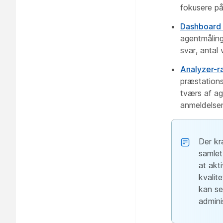
fokusere på
Dashboard 
agentmåling
svar, antal
Analyzer-r
præstations
tværs af ag
anmeldelser
Der kr
samlet
at akt
kvalit
kan se
admini