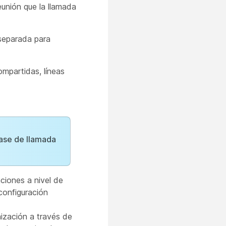
eunión que la llamada
separada para
ompartidas, líneas
ase de llamada
aciones a nivel de
configuración
nización a través de