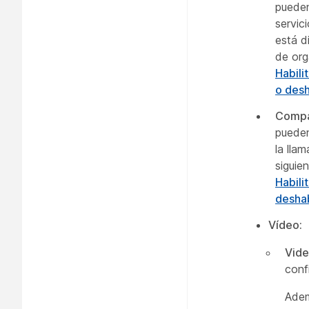
pueden
servic
está d
de org
Habili
o desh
Compar
pueden
la lla
siguie
Habili
deshab
Vídeo:
Vide
conf
Adem