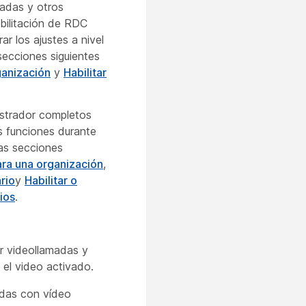
madas y otros
bilitación de RDC
ar los ajustes a nivel
secciones siguientes
ganización
y
Habilitar
strador completos
as funciones durante
las secciones
para una organización
,
rio
y
Habilitar o
ios
.
ir videollamadas y
 el video activado.
madas con vídeo