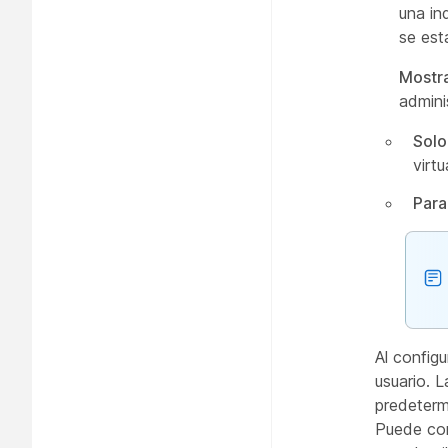
una in
se est
Mostra
admini
Solo
virtu
Para
Al configu
usuario. 
predeterm
Puede con