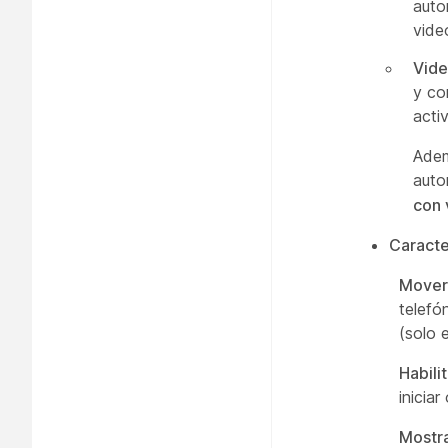
auto
vide
Vide
y co
acti
Adem
auto
con 
Caracte
Mover 
telefó
(solo e
Habili
inicia
Mostra