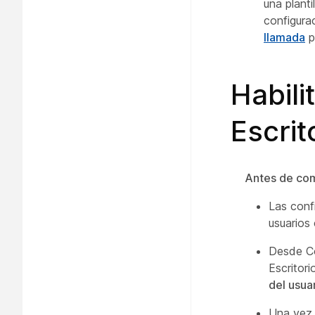
una planti
configurac
llamada
p
Habili
Escrit
Antes de co
Las conf
usuarios
Desde Co
Escritor
del usua
Una vez 