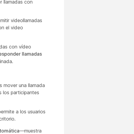
er llamadas con
mitir videollamadas
on el video
madas con vídeo
esponder llamadas
inada.
os mover una llamada
 los participantes
ermite a los usuarios
ritorio.
utomática
—muestra