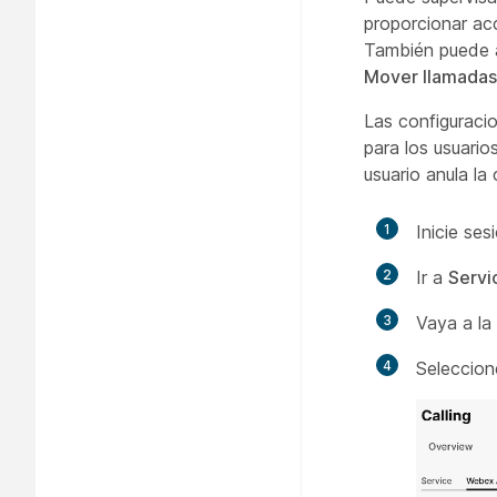
proporcionar acc
También puede a
Mover llamadas
Las configuraci
para los usuarios
usuario anula la
1
Inicie ses
2
Ir a
Servi
3
Vaya a la
4
Seleccione