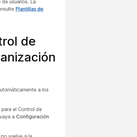
o de usuarios. La
Consulte
Plantillas de
trol de
ganización
 automáticamente a los
para el Control de
, vaya a
Configuración
 no vuelve a la