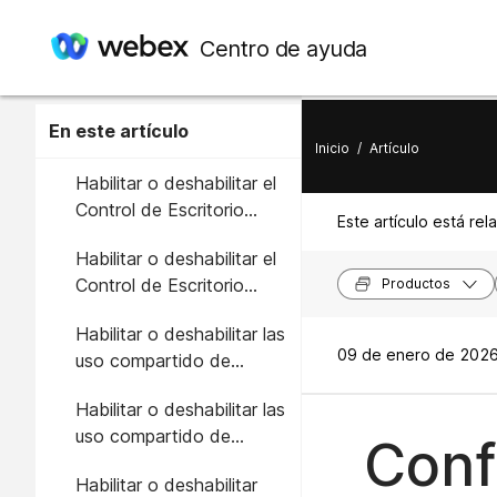
Centro de ayuda
En este artículo
Inicio
/
Artículo
Habilitar o deshabilitar el
Control de Escritorio
Este artículo está rel
Remoto para su
Habilitar o deshabilitar el
organización
Control de Escritorio
Productos
Remoto para un usuario
Habilitar o deshabilitar las
09 de enero de 2026
uso compartido de
pantalla para una
Habilitar o deshabilitar las
organización
uso compartido de
Conf
pantalla para un usuario
Habilitar o deshabilitar