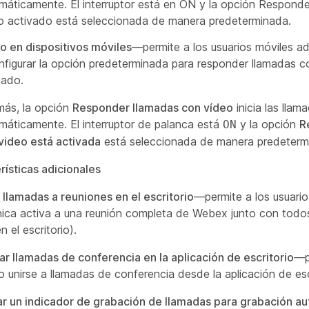
máticamente. El interruptor está en ON y la opción Respond
o activado está seleccionada de manera predeterminada.
o en dispositivos móviles
—permite a los usuarios móviles ad
nfigurar la opción predeterminada para responder llamadas c
vado.
ás, la opción
Responder llamadas con vídeo
inicia las lla
máticamente. El interruptor de palanca está
y la opción
R
ON
video está activada
está seleccionada de manera predeterm
rísticas adicionales
llamadas a reuniones en el escritorio
—permite a los usuari
nica activa a una reunión completa de Webex junto con todos
n el escritorio).
tar llamadas de conferencia en la aplicación de escritorio
—p
r o unirse a llamadas de conferencia desde la aplicación de esc
r un indicador de grabación de llamadas para grabación a