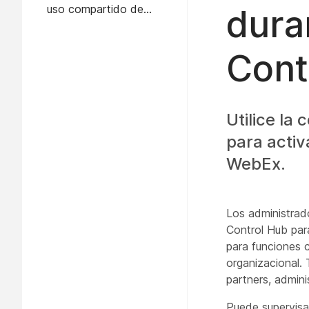
uso compartido de
dura
pantalla para un grupo de
usuarios
Cont
Utilice la
para activ
WebEx.
Los administrad
Control Hub para
para funciones c
organizacional.
partners, admini
Puede supervisar