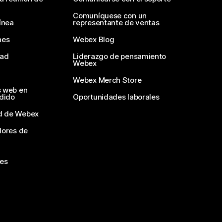
Comuníquese con un
ínea
representante de ventas
nes
Webex Blog
dad
Liderazgo de pensamiento
Webex
Webex Merch Store
s web en
edido
Oportunidades laborales
d de Webex
dores de
nes