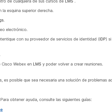
tro de cualquiera de sus cursos de
LMS
.
la esquina superior derecha.
gs
.
reo electrónico.
utentique con su proveedor de servicios de identidad (
IDP
) s
.
de Cisco Webex en
LMS
y poder volver a crear reuniones.
s, es posible que sea necesaria una solución de problemas ad
Para obtener ayuda, consulte las siguientes guías:
me