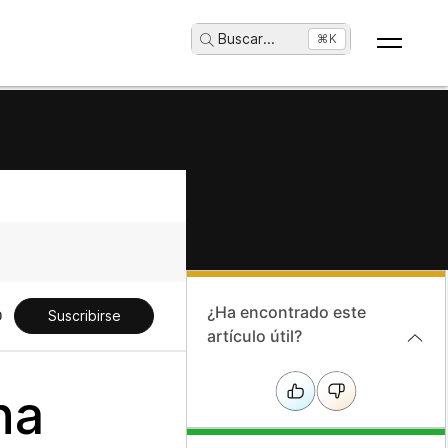
Buscar
...
⌘K
¿Ha encontrado este
Suscribirse
artículo útil?
ha