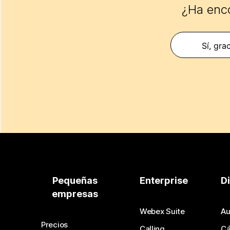
¿Ha enco
Sí, gra
Pequeñas
Enterprise
D
empresas
Webex Suite
Au
Precios
Calling
C