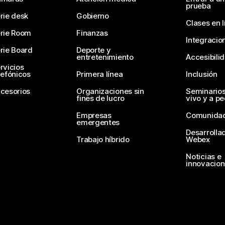
prueba
rie desk
Gobierno
Clases en l
rie Room
Finanzas
Integracio
rie Board
Deporte y
entretenimiento
Accesibili
rvicios
lefónicos
Primera línea
Inclusión
cesorios
Organizaciones sin
Seminario
fines de lucro
vivo y a p
Empresas
Comunida
emergentes
Desarrolla
Trabajo híbrido
Webex
Noticias e
innovacio