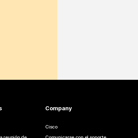
s
Company
Cisco
na reunión de
Comunicarse con el soporte