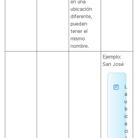
en una
ubicación
diferente,
pueden
tener el
mismo
nombre.
Ejemplo:
San José
L
a
u
b
ic
a
ci