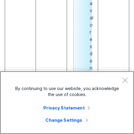
a
v
al
o
r
e
s
d
e
n
o
m
By continuing to use our website, you acknowledge
b
the use of cookies.
r
e
Privacy Statement
v
a
Change Settings
cí
o