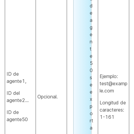
d
e
a
g
e
n
t
e
5
0
ID de
Ejemplo:
s
agente1,
test@examp
e
le.com
e
ID del
Opcional.
x
agente2…
Longitud de
p
caracteres:
ID de
o
1-161
agente50
rt
a