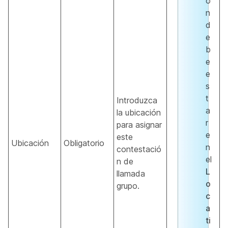
ó
n
d
e
b
e
e
s
t
Introduzca
a
la ubicación
r
para asignar
e
este
Ubicación
Obligatorio
n
contestació
el
n de
L
llamada
o
grupo.
c
a
ti