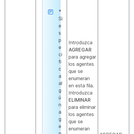
*
Si
e
s
p
Introduzca
e
AGREGAR
ci
para agregar
fi
los agentes
c
que se
a
enumeran
al
en esta fila.
g
Introduzca
ú
ELIMINAR
n
para eliminar
a
los agentes
g
que se
e
enumeran
n