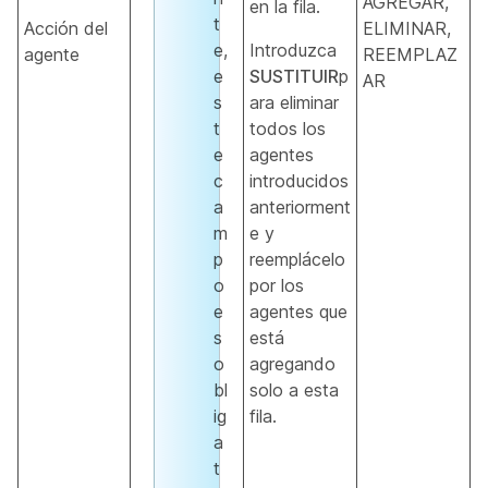
AGREGAR,
en la fila.
t
Acción del
ELIMINAR,
e,
Introduzca
agente
REEMPLAZ
e
SUSTITUIR
p
AR
s
ara eliminar
t
todos los
e
agentes
c
introducidos
a
anteriorment
m
e y
p
reemplácelo
o
por los
e
agentes que
s
está
o
agregando
bl
solo a esta
ig
fila.
a
t