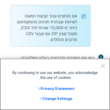
אם הנתונים עבור קבוצת המענה
לשיחות שבחרת חורגים מהמקסימום
(יותר מ-10,000 שורות לכל CSV),
תקבל קובץ ZIP עם קובצי CSV
מרובים הכלולים.
5
בצע את השינויים הנדרשים בגיליון האלקטרוני.
6
העלה את קובץ ה-CSV שהשתנה על-ידי גרירה
By continuing to use our website, you acknowledge
ושחרור או לחיצה
Choose a file
...
the use of cookies.
7
לחץ על
Upload
...
Privacy Statement
כאשר הועלה בהצלחה, תוכל ללחוץ
See Tasks
Change Settings
Page for details
כדי להציג את מצב השינויים.