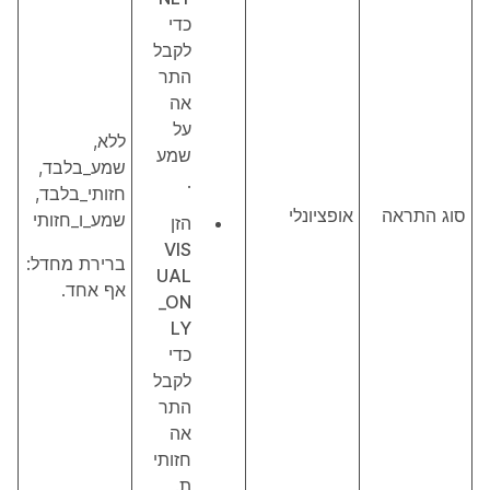
כדי
לקבל
התר
אה
על
ללא,
שמע
שמע_בלבד,
.
חזותי_בלבד,
סוג התראה
אופציונלי
שמע_ו_חזותי
הזן
VIS
ברירת מחדל:
UAL
אף אחד.
_ON
LY
כדי
לקבל
התר
אה
חזותי
ת.