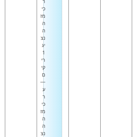
ר
כי
מז
ה
ה
נצ
יג
1
רי
קי
ם
—
ע
ר
כי
מז
ה
ה
נצ