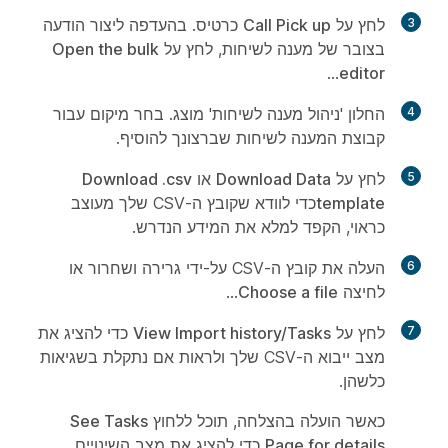
3
לחץ על
Call Pick up
כרטיס. בהעדפה ליצור הודעה
בצובר של מענה לשיחות, לחץ על
Open the bulk
...
editor
4
החלון 'ניהול מענה לשיחות' מוצג. בחר מיקום עבור
קבוצת המענה לשיחות שברצונך להוסיף.
5
לחץ על
Download Data
או
Download .csv
template
כדי לוודא שקובץ ה-CSV שלך מעוצב
כראוי, הקפד למלא את המידע הנדרש.
6
העלה את קובץ ה-CSV על-ידי גרירה ושחרור או
לחיצה
Choose a file
...
7
לחץ על
View Import history/Tasks
כדי להציג את
מצב ייבוא ה-CSV שלך ולראות אם נתקלת בשגיאות
כלשהן.
כאשר הועלה בהצלחה, תוכל ללחוץ
See Tasks
Page for details
כדי להציג את מצב השינויים.