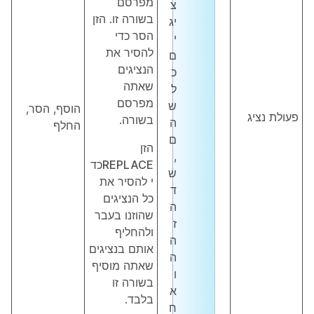
מפרסם
צ
בשורה זו. הזן
יג
הסר
כדי
י
להסיר את
ם
הנציגים
כ
שאתה
ל
מפרסם
ש
הוסף, הסר,
פעולת נציג
בשורה.
ה
החלף
ם
הזן
,
REPLACE
כד
ש
י להסיר את
ד
כל הנציגים
ה
שהוזנו בעבר
ז
ולהחליף
ה
אותם בנציגים
ה
שאתה מוסיף
ו
בשורה זו
א
בלבד.
ח