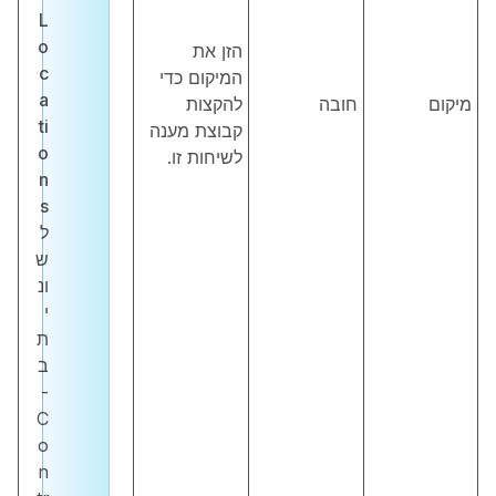
L
o
הזן את
c
המיקום כדי
a
מיקום
חובה
להקצות
ti
קבוצת מענה
o
לשיחות זו.
n
s
ל
ש
ונ
י
ת
ב
-
C
o
n