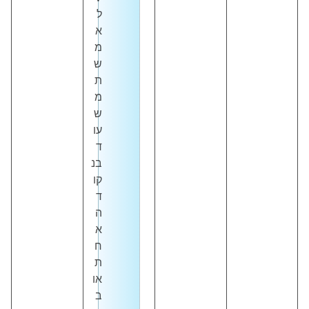
ל
א
מ
ש
ת
מ
ש
עו
ד
בנ
קו
ד
ה
א
ח
ת
או
ב