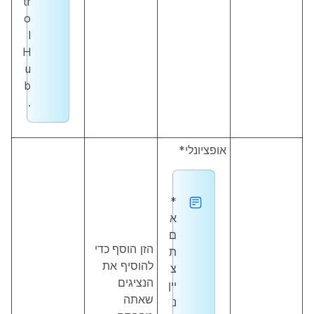
tr
o
l
H
u
b
.
אופציונלי*
*
א
ם
הזן
הוסף
כדי
ת
להוסיף את
צ
הנציגים
יין
שאתה
נ