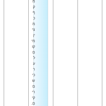
מ
ק
ף
כ
מ
צי
ין
מי
קו
ם
ל
ע
ר
כי
ש
ם
רי
קי
ם.