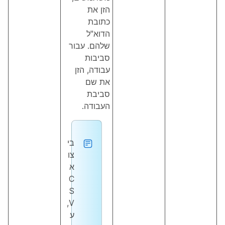
הזן את
כתובת
הדוא"ל
שלהם. עבור
סביבות
עבודה, הזן
את שם
סביבת
העבודה.
בי
צו
א
C
S
V,
ע