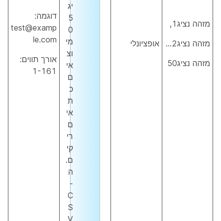
יג
דוגמה:
5
מזהה נציג1,
test@examp
0
le.com
מי
מזהה נציג2…
אופציונלי
וצ
אורך תווים:
מזהה נציג50
אי
1-161
ם
כ
ת
אי
ם
רי
קי
ם.
ה
-
C
S
V