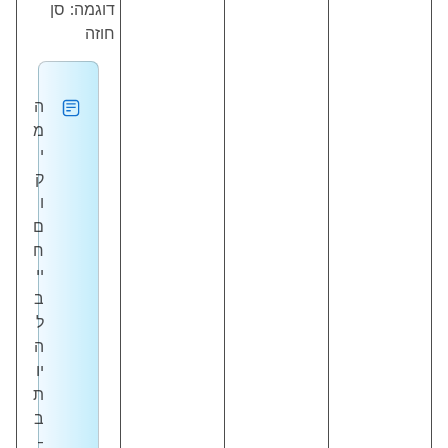
דוגמה: סן
חוזה
ה
מ
י
ק
ו
ם
ח
יי
ב
ל
ה
יו
ת
ב
-