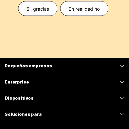
Sí, gracias
En realidad no
Pequeñas empresas
Precios
Enterprise
Aplicación de Webex
Webex Suite
Dispositivos
Reuniones
Calling
Auriculares
Calling
Soluciones para
Reuniones
Cámaras
Mensajería
Educación
Mensajería