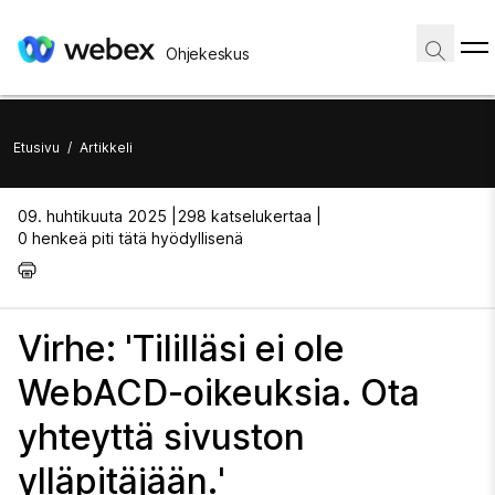
Ohjekeskus
Etusivu
/
Artikkeli
09. huhtikuuta 2025 |
298 katselukertaa |
0 henkeä piti tätä hyödyllisenä
Virhe: 'Tililläsi ei ole
WebACD-oikeuksia. Ota
yhteyttä sivuston
ylläpitäjään.'