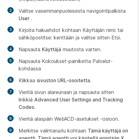
Valitse vasemmanpuoleisesta navigointipalkista
User
.
Kirjoita hakuehdot kohtaan Käyttäjän nimi: tai
sähköpostitse: kenttään ja valitse sitten Etsi.
Napsauta
Käyttäjä
muutosta varten.
Napsauta Kokoukset-painiketta Palvelut-
kohdassa
Klikkaa
sivuston URL-osoitetta
.
Vieritä sivun alareunaan ja napsauta sitten
linkkiä
Advanced User Settings and Tracking
Codes
.
Vieritä alaspäin WebACD-asetukset -osioon.
Merkitse valintaruutu kohtaan
Tämä käyttäjä on
agentti. Tämä agentti voi käsitellä enintään X