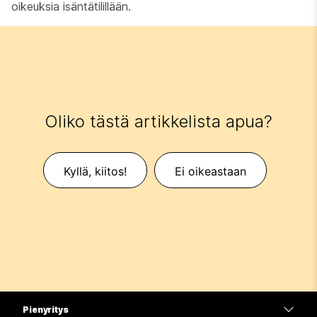
oikeuksia isäntätilillään.
Oliko tästä artikkelista apua?
Kyllä, kiitos!
Ei oikeastaan
Pienyritys