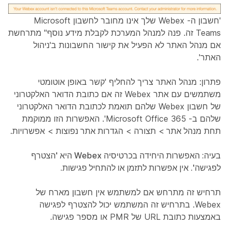
'חשבון ה- Webex שלך אינו מחובר לחשבון Microsoft
Teams זה. פנה למנהל המערכת לקבלת מידע נוסף" מתרחשת
אם מנהל האתר לא הפעיל את קישור החשבונות ב'ניהול
האתר'.
פתרון
: מנהל האתר צריך להחליף 'קשר באופן אוטומטי
משתמשים עם אתר Webex זה אם כתובת הדואר האלקטרוני
של חשבון Webex שלהם תואמת לכתובת הדואר האלקטרוני
שלהם ב- Microsoft Office 365'. האפשרות הזו ממוקמת
תחת
מנהל אתר
>
תצורה
>
הגדרות אתר נפוצות
>
אפשרויות
.
בעיה: האפשרות היחידה בכרטיסיה Webex היא 'הצטרף
לפגישה'. אין אפשרות לתזמן או להתחיל פגישות.
תרחיש זה מתרחש אם למשתמש אין חשבון מארח של
Webex. בתרחיש זה המשתמש יכול להצטרף לפגישה
באמצעות כתובת URL של PMR או מספר פגישה.