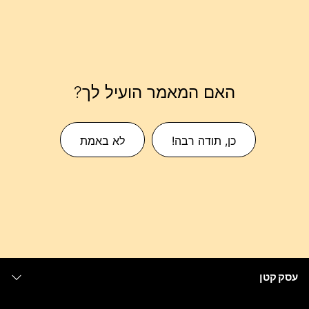
האם המאמר הועיל לך?
כן, תודה רבה!
לא באמת
עסק קטן
מחירים