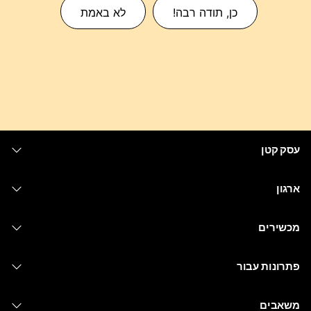
כן, תודה רבה!
לא באמת
עסק קטן
מחירים
ארגון
יישום Webex
Webex Suite
מכשירים
Meetings
Calling
אוזניות
Calling
פתרונות עבור
Meetings
מצלמות
העברת הודעות
חינוך
העברת הודעות
משאבים
סדרת Desk