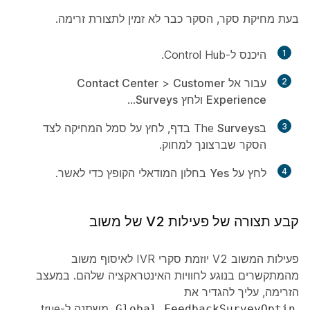
בעת מחיקת סקר, הסקר כבר לא זמין לתצורת זרימה.
1
היכנס ל-Control Hub.
2
עבור אל
Customer
>
Contact Center
Experience
ולחץ
Surveys
...
3
בThe
Surveys
בדף, לחץ על סמל המחיקה לצד
הסקר שברצונך למחוק.
4
לחץ על
Yes
בחלון המודאלי הקופץ כדי לאשר.
קבע תצורה של פעילות V2 של משוב
פעילות המשוב V2 יוזמת סקרי IVR לאיסוף משוב
מהמתקשרים בנוגע לחוויות האינטראקציה שלהם. במעצב
הזרימה, עליך להגדיר את
משתנה ל-true,
Global_FeedbackSurveyOptin