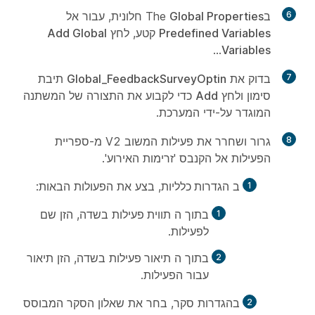
6
בThe
Global Properties
חלונית, עבור אל
Predefined Variables
קטע, לחץ
Add Global
...
Variables
7
בדוק את
Global_FeedbackSurveyOptin
תיבת
סימון ולחץ
Add
כדי לקבוע את התצורה של המשתנה
המוגדר על-ידי המערכת.
8
גרור ושחרר את פעילות המשוב V2 מ-
ספריית
הפעילות
אל הקנבס 'זרימות האירוע'.
ב
הגדרות כלליות
, בצע את הפעולות הבאות:
בתוך ה
תווית פעילות
בשדה, הזן שם
לפעילות.
בתוך ה
תיאור פעילות
בשדה, הזן תיאור
עבור הפעילות.
בהגדרות
סקר
, בחר את שאלון הסקר המבוסס