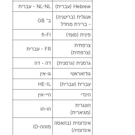
Hebrew (עברית)
NL-NL - עברית
אנגלית (בריטניה)
ב־ GB
- ברירת מחדל
פינית (סומי)
fi-FI
צרפתית
FR - עברית
(צרפתית)
גרמנית (גרמנית)
דה - דה
גודזאראטי
גו-אין
עברית (עברית)
HE-IL
הינדי
היי-אין
הונגרית
הו-הו
(מגיארית)
אינדונזית (בהאסה
מזהה-ID
אינדונזיה)