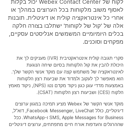
לקוח של Webex Contact Center יכול בקלות
לאסוף משוב מלקוחות בכל הערוצים במהלך או
אחרי כל אינטראקציה קולית או דיגיטלית. תובנות
אלה של 'קול של לקוחות' ישתלבו בצורה חלקה
בכלים היומיומיים המשמשים אנליסטים עסקיים,
מפקחים וסוכנים.
סקרי תגובה קולית אינטראקטיבית (IVR) מעניקים לך את
היכולת להבין את קול הלקוחות בסיום שיחה הנוגעת
לאינטראקציה של משתמש קצה עם מוקד אנשי הקשר שלך.
הוא מאפשר לך לעקוב ולמדוד את שביעות רצון הלקוחות
באמצעות מדדי עוגן כגון ניקוד מקדם נטו (NPS), ניקוד מאמץ
הלקוח (CES) ושביעות רצון הלקוחות (CSAT).
מוקד אנשי הקשר של Webex מציע תמיכה במגוון ערוצים
דיגיטליים, כולל Facebook Messenger, LiveChat, דוא"ל,
SMS, Apple Messages for Business ו-WhatsApp. ככל
שההרגלים והעדפות אורח חיים מתפתחים, ערוצים דיגיטליים