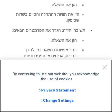
הזן את השאלה.
הזן את תוויות ההתחלה והסיום בשדות
שסופקו.
תשובה יחידה
: הגדר את הפרמטרים הבאים:
הזן את השאלה.
בחר אפשרות תצוגה כגון
לחצן
בחירה
,
אריחים
או
תפריט נפתח
.
הזן את האפשרות המועדפת עליך
דרך
אפשרויות תשובה
.
By continuing to use our website, you acknowledge
the use of cookies.
אם ברצונך להוסיף אפשרות אחרת,
לחץ על
הוסף אפשרות אחרת
.
Privacy Statement
(אופציונלי) הפעל את לחצן הדו-מצבי
Change Settings
הצג באופן אקראי את האפשרויות
כדי
לעקוף את רצף האפשרויות המוגדר.