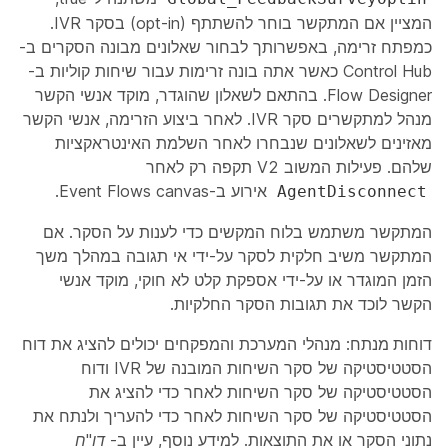
המציין אם המתקשר בוחר להשתתף (opt-in) בסקר IVR.
כמפתח זרימה, באפשרותך לבחור שאלונים מבונה הסקרים ב-
Control Hub כאשר אתה בונה זרימות עבור שיחות קוליות ב-
Flow Designer. בהתאם לשאלון שהוגדר, מוקד אנשי הקשר
מנהל למתקשרים סקר IVR. לאחר ביצוע הזרימה, אנשי הקשר
מאזינים לשאלונים שנבחרו לאחר השלמת האינטראקציות
שלהם. פעילות המשוב V2 תקפה רק לאחר
אירוע ב-Event Flows canvas.
AgentDisconnect
המתקשר משתמש בלוח המקשים כדי לענות על הסקר. אם
המתקשר משיב חלקית לסקר על-ידי אי תגובה במהלך משך
הזמן המוגדר או על-ידי אספקת קלט לא חוקי, מוקד אנשי
הקשר לוכד את תגובות הסקר החלקיות.
דוחות מנתח
: מנהלי המערכת והמפקחים יכולים להציג את דוח
הסטטיסטיקה של סקר השיחות המובנה של IVR ודוח
הסטטיסטיקה של סקר השיחות לאחר כדי להציג את
הסטטיסטיקה של סקר השיחות לאחר כדי להעריך ולנתח את
נתוני הסקר או את התוצאות. למידע נוסף, עיין ב-
דו"ח