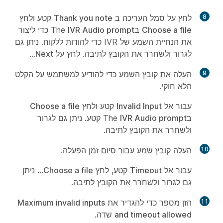
8
לחץ על סמל העריכה ב
Thank you note
קטע ולחץ
Choose a file
בThe
IVR Audio prompt
כדי ליצור
את הנחיית השמע של IVR כדי להודות ללקוח. ניתן גם
לגרור ולשחרר את הקובץ לתיבה. לחץ על
Next
...
9
העלה את קובץ השמע כדי להודיע למשתמש על הקלט
הלא חוקי.
עבור אל
Invalid Input
קטע ולחץ
Choose a file
בThe
IVR Audio prompt
קטע. ניתן גם לגרור
ולשחרר את הקובץ לתיבה.
10
העלה קובץ שמע עבור סיום זמן הפעלה.
עבור אל
Timeout
קטע, לחץ
Choose a file
... ניתן
גם לגרור ולשחרר את הקובץ לתיבה.
11
הזן מספר כדי להגדיר את
Maximum invalid inputs
and timeout allowed
שדה.