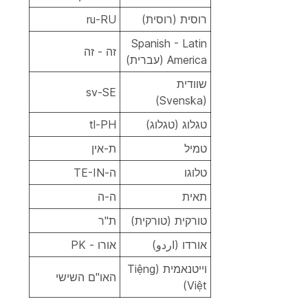
רוסית (רוסית)
ru-RU
Spanish - Latin
זה - זה
America (עברית)
שוודית
sv-SE
(Svenska)
טגלוג (טגלוג)
tl-PH
טמיל
ת-אין
טלוגו
ה-TE-IN
תאית
ה-ה
טורקית (טורקית)
ת"ר
אורדו (اردو)
אורו - PK
וייטנאמית (Tiệng
האו"ם השישי
Việt)