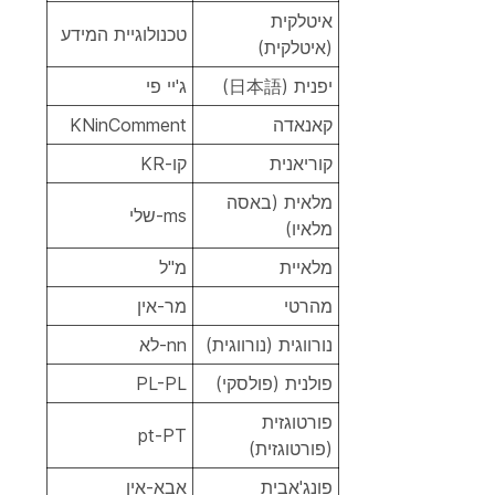
איטלקית
טכנולוגיית המידע
(איטלקית)
יפנית (日本語)
ג'יי פי
קאנאדה
KNinComment
קוריאנית
קו-KR
מלאית (באסה
ms-שלי
מלאיו)
מלאיית
מ"ל
מהרטי
מר-אין
נורווגית (נורווגית)
nn-לא
פולנית (פולסקי)
PL-PL
פורטוגזית
pt-PT
(פורטוגזית)
פונג'אבית
אבא-אין