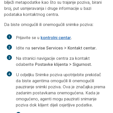
bilježi metapodatke kao što su trajanje poziva, birani
broj, put usmjeravanja i druge informacije u bazi
podataka kontaktnog centra.
Da biste omogućili ili onemogućili snimke poziva:
1
Prijavite se u
kontrolni centar
.
2
Idite na
servise Services > Kontakt centar
.
3
Na stranici navigacije centra za kontakt
odaberite
Postavke klijenta > Sigurnost
.
4
U odjeljku Snimke
poziva upotrijebite prekidač
da biste agentima omogućili ili onemogućili
pauziranje snimki poziva. Ova je značajka prema
zadanim postavkama onemogućena. Kada je
omogućeno, agenti mogu pauzirati snimanje
poziva dok klijent dijeli osjetljive podatke.