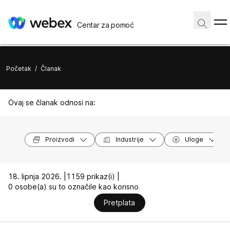
Centar za pomoć
Početak
/
Članak
Ovaj se članak odnosi na:
Proizvodi
Industrije
Uloge
18. lipnja 2026. |
1159 prikaz(i) |
0 osobe(a) su to označile kao korisno
Pretplata