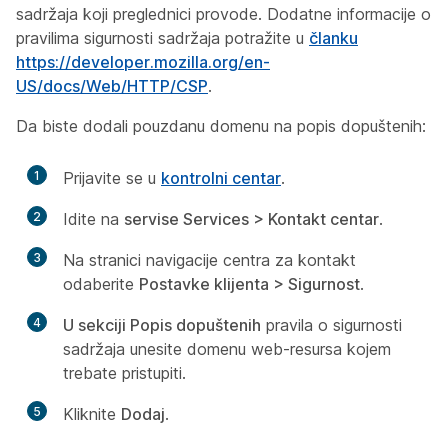
sadržaja koji preglednici provode. Dodatne informacije o
pravilima sigurnosti sadržaja potražite u
članku
https://developer.mozilla.org/en-
US/docs/Web/HTTP/CSP
.
Da biste dodali pouzdanu domenu na popis dopuštenih:
1
Prijavite se u
kontrolni centar
.
2
Idite na
servise Services > Kontakt centar
.
3
Na stranici navigacije centra za kontakt
odaberite
Postavke klijenta > Sigurnost
.
4
U sekciji Popis dopuštenih
pravila o sigurnosti
sadržaja unesite domenu web-resursa kojem
trebate pristupiti.
5
Kliknite
Dodaj
.