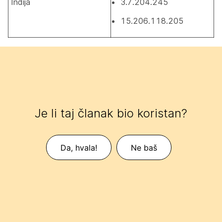
Indija
3.7.204.245
15.206.118.205
Je li taj članak bio koristan?
Da, hvala!
Ne baš