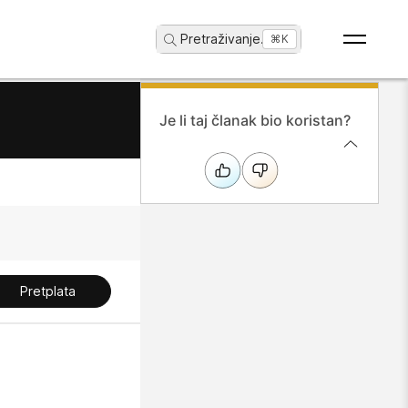
Pretraživanje
...
⌘K
Je li taj članak bio koristan?
Pretplata