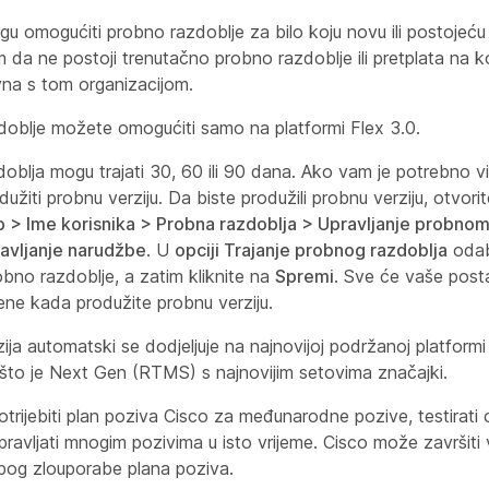
gu omogućiti probno razdoblje za bilo koju novu ili postojeću 
 da ne postoji trenutačno probno razdoblje ili pretplata na k
vna s tom organizacijom.
oblje možete omogućiti samo na platformi Flex 3.0.
oblja mogu trajati 30, 60 ili 90 dana. Ako vam je potrebno v
žiti probnu verziju. Da biste produžili probnu verziju, otvorit
b > Ime korisnika > Probna razdoblja > Upravljanje probnom
tavljanje narudžbe
. U
opciji Trajanje probnog razdoblja
odab
bno razdoblje, a zatim kliknite na
Spremi
. Sve će vaše post
ene kada produžite probnu verziju.
ija automatski se dodjeljuje na najnovijoj podržanoj platform
što je Next Gen (RTMS) s najnovijim setovima značajki.
trijebiti plan poziva Cisco za međunarodne pozive, testirati 
 upravljati mnogim pozivima u isto vrijeme. Cisco može završit
bog zlouporabe plana poziva.