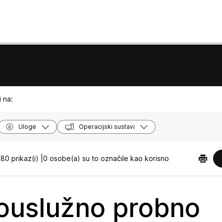
 na:
Uloge
Operacijski sustavi
80 prikaz(i) |
0 osobe(a) su to označile kao korisno
uslužno probno