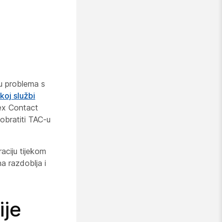
ju problema s
koj službi
ex Contact
obratiti TAC-u
aciju tijekom
a razdoblja i
ije