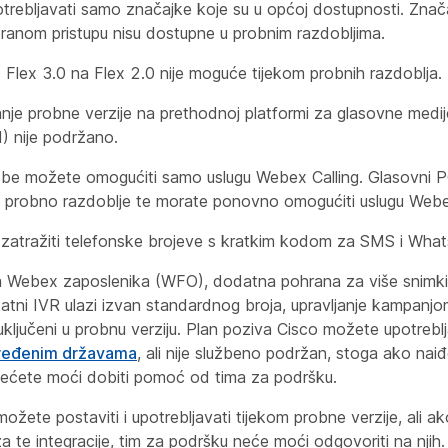
rebljavati samo značajke koje su u općoj dostupnosti. Znač
ranom pristupu nisu dostupne u probnim razdobljima.
 Flex 3.0 na Flex 2.0 nije moguće tijekom probnih razdoblja.
e probne verzije na prethodnoj platformi za glasovne medij
I) nije podržano.
be možete omogućiti samo uslugu Webex Calling. Glasovni P
 probno razdoblje te morate ponovno omogućiti uslugu Webex
zatražiti telefonske brojeve s kratkim kodom za SMS i What
a Webex zaposlenika (WFO), dodatna pohrana za više snimki
atni IVR ulazi izvan standardnog broja, upravljanje kampanjom
ključeni u probnu verziju. Plan poziva Cisco možete upotreblj
ređenim državama
, ali nije službeno podržan, stoga ako nai
nećete moći dobiti pomoć od tima za podršku.
možete postaviti i upotrebljavati tijekom probne verzije, ali ak
za te integracije, tim za podršku neće moći odgovoriti na njih.