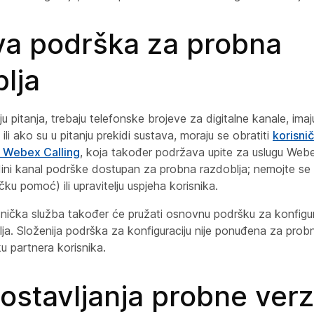
va podrška za probna
lja
ju pitanja, trebaju telefonske brojeve za digitalne kanale, ima
i ako su u pitanju prekidi sustava, moraju se obratiti
korisnič
e Webex Calling
, koja također podržava upite za uslugu Web
dini kanal podrške dostupan za probna razdoblja; nemojte se 
čku pomoć) ili upravitelju uspjeha korisnika.
snička služba također će pružati osnovnu podršku za konfigur
a. Složenija podrška za konfiguraciju nije ponuđena za probn
u partnera korisnika.
postavljanja probne verz