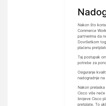
Nadogr
Nakon što koris
Commerce Works
partnerima da ne
Dovršetkom tog t
plaćenu pretplat
Taj postupak om
potrebe za pono
Osiguranje kvali
nadogradnje na 
Nakon prelaska 
Cisco više neće 
brojeve Cisco pl
pretplate. To uk