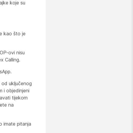
ajke koje su
e kao što je
OP-ovi nisu
 Calling.
sApp.
 od uključenog
 i objedinjeni
avati tijekom
đete na
o imate pitanja