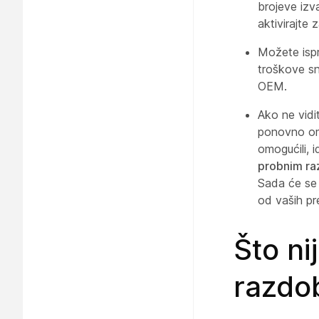
brojeve izv
aktivirajte
Možete ispr
troškove sn
OEM.
Ako ne vidi
ponovno om
omogućili, i
probnim ra
Sada će se 
od vaših pr
Što ni
razdob