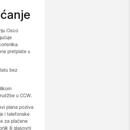
aćanje
nju Cisco
ućuje
orisnika.
bne pretplate u
latu bez
ilikom
narudžbe u CCW.
evi plana poziva
je i telefonske
ije za plaćene
ik ili glasovni