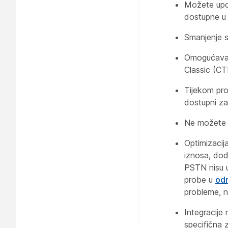
Možete upot
dostupne u 
Smanjenje s
Omogućavanj
Classic (CT
Tijekom pro
dostupni za
Ne možete 
Optimizacij
iznosa, dod
PSTN nisu u
probe u
od
probleme, 
Integracije 
specifična 