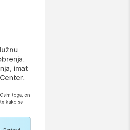
lužnu
obrenja.
ja, imat
Center.
 Osim toga, on
 te kako se