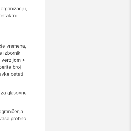
organizaciju,
ontaktni
iše vremena,
e izbornik
 verzijom >
erite broj
avke ostati
i za glasovne
ograničenja
i vaše probno