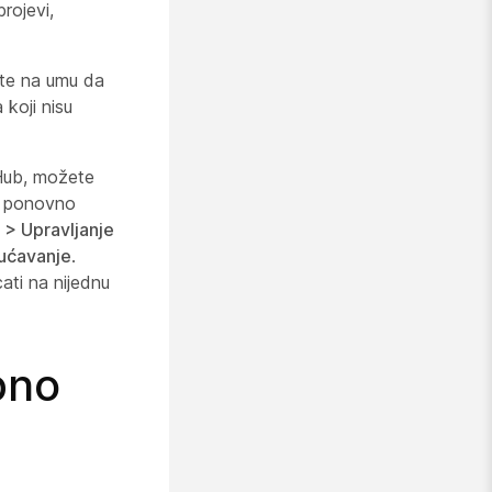
rojevi,
jte na umu da
 koji nisu
 Hub, možete
e ponovno
 > Upravljanje
ćavanje
.
ati na nijednu
bno