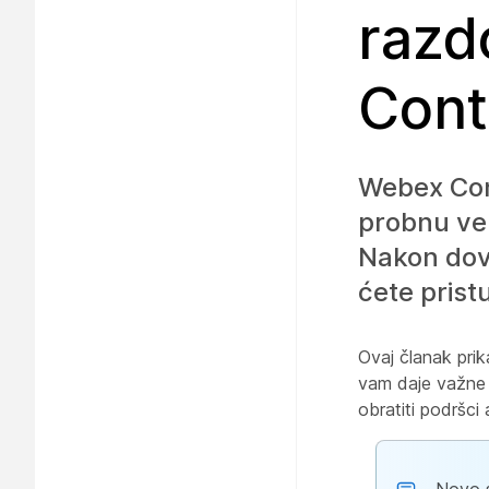
razd
Cont
Webex Con
probnu ver
Nakon dov
ćete pris
Ovaj članak prik
vam daje važne i
obratiti podršc