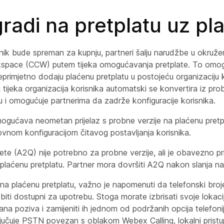
adi na pretplatu uz pl
nik bude spreman za kupnju, partneri šalju narudžbe u okruže
pace (CCW) putem tijeka omogućavanja pretplate. To omog
primjetno dodaju plaćenu pretplatu u postojeću organizaciju k
ijeka organizacija korisnika automatski se konvertira iz pro
u i omogućuje partnerima da zadrže konfiguracije korisnika.
ogućava neometan prijelaz s probne verzije na plaćenu pretp
vnom konfiguracijom čitavog postavljanja korisnika.
tete (A2Q) nije potrebno za probne verzije, ali je obavezno pr
plaćenu pretplatu. Partner mora dovršiti A2Q nakon slanja 
na plaćenu pretplatu, važno je napomenuti da telefonski broj
biti dostupni za upotrebu. Stoga morate izbrisati svoje lokaci
ana poziva i zamijeniti ih jednom od podržanih opcija telefon
ljučuje PSTN povezan s oblakom Webex Calling, lokalni pristupn