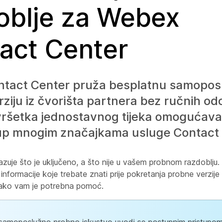
oblje za Webex
act Center
tact Center pruža besplatnu samopos
ziju iz čvorišta partnera bez ručnih od
ršetka jednostavnog tijeka omogućavan
tup mnogim značajkama usluge Contact 
azuje što je uključeno, a što nije u vašem probnom razdoblju.
nformacije koje trebate znati prije pokretanja probne verzije
i ako vam je potrebna pomoć.