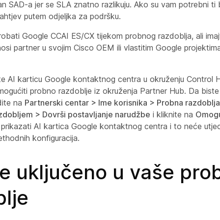
an SAD-a jer se SLA znatno razlikuju. Ako su vam potrebni ti b
 zahtjev putem odjeljka za podršku.
obati Google CCAI ES/CX tijekom probnog razdoblja, ali ima
osi partner u svojim Cisco OEM ili vlastitim Google projektima
te AI karticu Google kontaktnog centra u okruženju Control
ogućiti probno razdoblje iz okruženja Partner Hub. Da bist
dite na
Partnerski centar > Ime korisnika > Probna razdoblja
zdobljem > Dovrši postavljanje narudžbe
i kliknite na
Omogu
prikazati AI kartica Google kontaktnog centra i to neće utjec
ethodnih konfiguracija.
je uključeno u vaše pro
lje