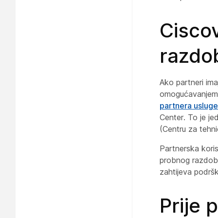
Cisco
razdob
Ako partneri ima
omogućavanjem il
partnera uslug
Center. To je je
(Centru za tehni
Partnerska kori
probnog razdoblj
zahtijeva podršk
Prije 