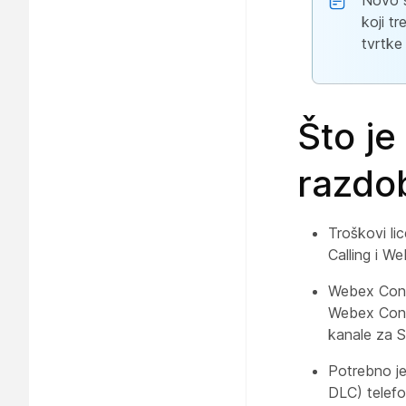
Novo s
koji t
tvrtke
Što je
razdob
Troškovi li
Calling i W
Webex Conn
Webex Conn
kanale za 
Potrebno j
DLC) telef