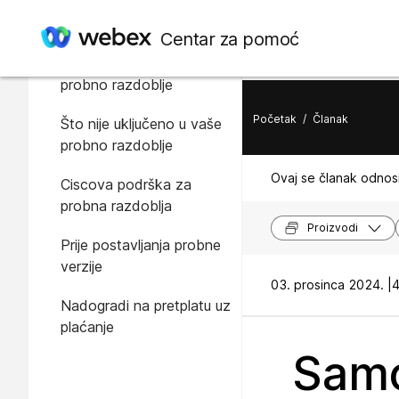
U ovome članku
Centar za pomoć
Što je uključeno u vaše
probno razdoblje
Početak
/
Članak
Što nije uključeno u vaše
probno razdoblje
Ovaj se članak odnosi
Ciscova podrška za
probna razdoblja
Proizvodi
Prije postavljanja probne
verzije
03. prosinca 2024. |
4
Nadogradi na pretplatu uz
plaćanje
Samo