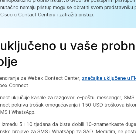
amoposlužno probno iskustvo uvodi se postupnim pristupom.
renutačno nemaju pristup mogu se obratiti svom predstavniku 
 Cisco u Contact Centeru i zatražiti pristup.
 uključeno u vaše prob
lje
cenciranja za Webex Contact Center,
značajke uključene u Fl
ebex Connect
ect uključuje kanale za razgovor, e-poštu, messenger, SMS
ect pokriva trošak omogućavanja i 150 USD troškova iskori
SMS i WhatsApp.
e između 5 i 10 tjedana da biste dobili 10-znamenkaste du
onske brojeve za SMS i WhatsApp za SAD. Međutim, ne posto