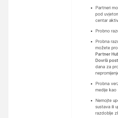
Partneri mo
pod uvjetom
centar akti
Probno razd
Probna razd
možete produ
Partner Hu
Dovrši pos
dana za pro
nepromijenj
Probna verz
medije kao 
Nemojte upo
sustava ili
razdoblje z