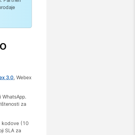
 Partneri
prodaje
no
ex 3.0
, Webex
 i WhatsApp.
štenosti za
ge kodove (10
ji SLA za