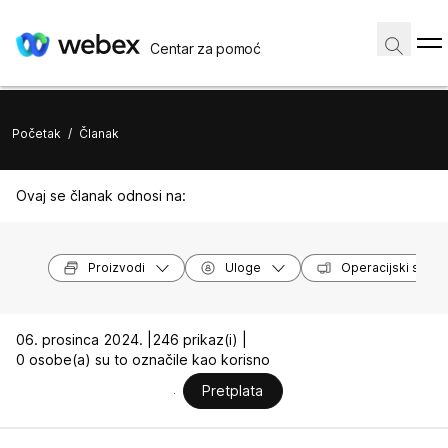
Centar za pomoć
Početak
/
Članak
Ovaj se članak odnosi na:
Proizvodi
Uloge
Operacijski susta
06. prosinca 2024. |
246 prikaz(i) |
0 osobe(a) su to označile kao korisno
Pretplata