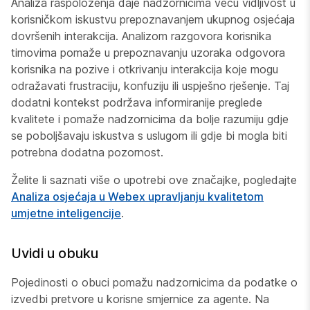
Analiza raspoloženja daje nadzornicima veću vidljivost u
korisničkom iskustvu prepoznavanjem ukupnog osjećaja
dovršenih interakcija. Analizom razgovora korisnika
timovima pomaže u prepoznavanju uzoraka odgovora
korisnika na pozive i otkrivanju interakcija koje mogu
odražavati frustraciju, konfuziju ili uspješno rješenje. Taj
dodatni kontekst podržava informiranije preglede
kvalitete i pomaže nadzornicima da bolje razumiju gdje
se poboljšavaju iskustva s uslugom ili gdje bi mogla biti
potrebna dodatna pozornost.
Želite li saznati više o upotrebi ove značajke, pogledajte
Analiza osjećaja u Webex upravljanju kvalitetom
umjetne inteligencije
.
Uvidi u obuku
Pojedinosti o obuci pomažu nadzornicima da podatke o
izvedbi pretvore u korisne smjernice za agente. Na