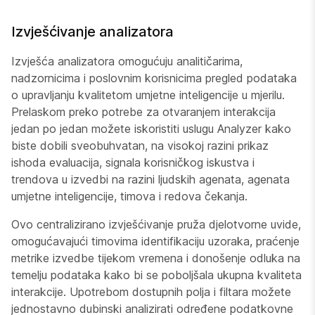
Izvješćivanje analizatora
Izvješća analizatora omogućuju analitičarima,
nadzornicima i poslovnim korisnicima pregled podataka
o upravljanju kvalitetom umjetne inteligencije u mjerilu.
Prelaskom preko potrebe za otvaranjem interakcija
jedan po jedan možete iskoristiti uslugu Analyzer kako
biste dobili sveobuhvatan, na visokoj razini prikaz
ishoda evaluacija, signala korisničkog iskustva i
trendova u izvedbi na razini ljudskih agenata, agenata
umjetne inteligencije, timova i redova čekanja.
Ovo centralizirano izvješćivanje pruža djelotvorne uvide,
omogućavajući timovima identifikaciju uzoraka, praćenje
metrike izvedbe tijekom vremena i donošenje odluka na
temelju podataka kako bi se poboljšala ukupna kvaliteta
interakcije. Upotrebom dostupnih polja i filtara možete
jednostavno dubinski analizirati određene podatkovne