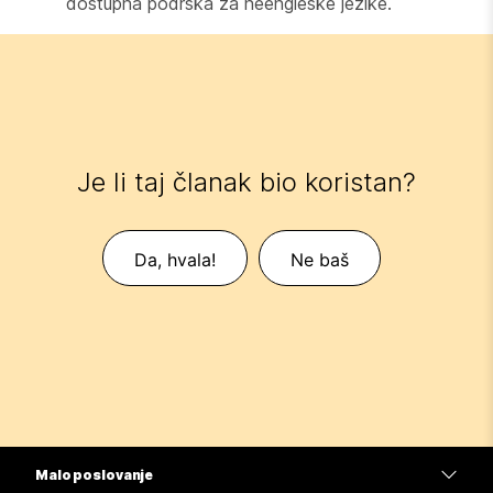
dostupna podrška za neengleske jezike.
Je li taj članak bio koristan?
Da, hvala!
Ne baš
Malo poslovanje