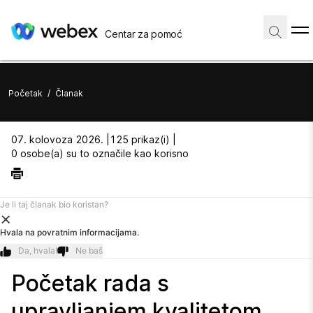
Centar za pomoć
Početak
/
Članak
07. kolovoza 2026. |
125 prikaz(i) |
0 osobe(a) su to označile kao korisno
Je li taj članak bio koristan?
Hvala na povratnim informacijama.
Da, hvala!
Ne baš
Početak rada s
upravljanjem kvalitetom