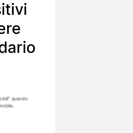
tivi
ere
dario
mobili" quando
mobile.