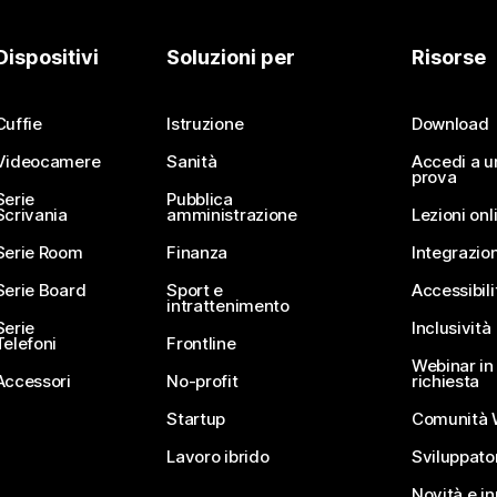
Dispositivi
Soluzioni per
Risorse
Cuffie
Istruzione
Download
Videocamere
Sanità
Accedi a u
prova
Serie
Pubblica
Scrivania
amministrazione
Lezioni onl
Serie Room
Finanza
Integrazion
Serie Board
Sport e
Accessibili
intrattenimento
Serie
Inclusività
Telefoni
Frontline
Webinar in 
Accessori
No-profit
richiesta
Startup
Comunità 
Lavoro ibrido
Sviluppato
Novità e i