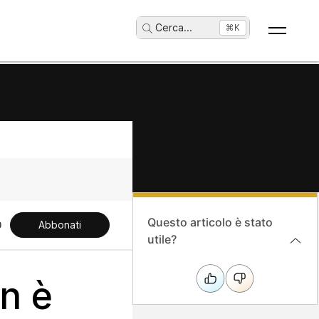
Cerca
...
⌘K
Questo articolo è stato
Abbonati
utile?
on è