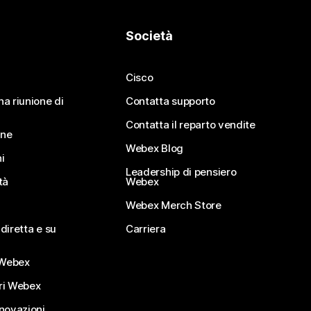
Società
Cisco
na riunione di
Contatta supporto
Contatta il reparto vendite
ine
Webex Blog
i
Leadership di pensiero
tà
Webex
Webex Merch Store
diretta e su
Carriera
Webex
ri Webex
nnovazioni