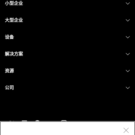
小型企业
定价
大型企业
Webex 应用程序
Webex Suite
设备
Meetings
Calling
头戴式耳机
Calling
解决方案
Meetings
摄像头
消息传递
教育
消息传递
资源
Desk 系列
屏幕共享
医疗保健
Slido
下载
Room 系列
公司
政府
Webinars
加入测试会议
Board 系列
Cisco
财务
Events
在线课程
Phone 系列
联系技术支持
体育与娱乐
Contact Center
集成
配件
联系销售
一线员工
CPaaS
辅助功能
条款和条件
Webex Blog