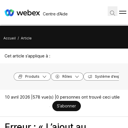
Centre d’Aide
Accueil
/
Article
Cet article s’applique à :
Produits
Rôles
Système d’exploita
10 avril 2026 |
578 vue(s) |
0 personnes ont trouvé ceci utile
S’abonner
Erreur : « L’ajout au