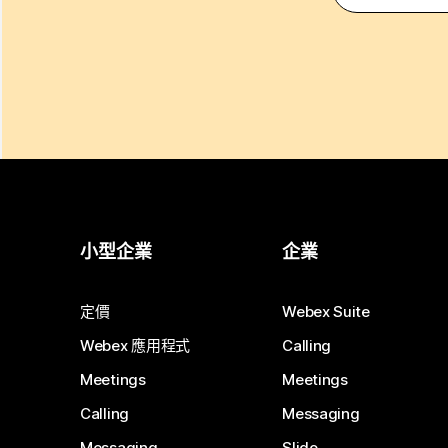
小型企業
企業
定價
Webex Suite
Webex 應用程式
Calling
Meetings
Meetings
Calling
Messaging
Messaging
Slido