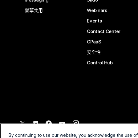
螢幕共用
Webinars
Events
Contact Center
CPaaS
安全性
Control Hub
©
2026
Cisco 和/或其子公司。保留所有權利。
By continuing to use our website, you acknowledge the use of