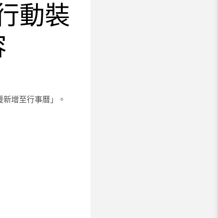
示行動裝
容
援新增至行事曆」。