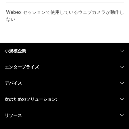
Webex セッションで使用しているウェブカメラが動作し
ない
小規模企業
価格
エンタープライズ
Webex アプリ
Webex スイート
デバイス
Meetings
Calling
ヘッドセット
Calling
次のためのソリューション:
Meetings
カメラ
メッセージング
教育
メッセージング
リソース
Desk シリーズ
画面共有
ヘルスケア
Slido
ダウンロード
Room シリーズ