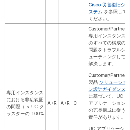
Cisco 災害復旧シ
ステム
を参照して
ください。
Customer/Partner
専用インスタンス
のすべての構成の
問題をトラブルシ
ューティングして
解決します。
Customer/Partner
製品
ソリューショ
ン設計ガイダンス
専用インスタンス
に基づいて、UC
における非広範囲
A+R
A+R
C
アプリケーション
の問題（ < UC ク
の冗長構成に従う
ラスターの 100%
責任があります。
UC アプリケーシ