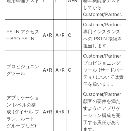
運用準備テスト
I
I
A+R
基本機能をテスト
してから、
Customer/Partner.
Customer/Partner
PSTN アクセス
専用インスタンス
A+R
A+R
C
– BYO PSTN
への PSTN 接続を
担当します。
Customer/Partner
プロビジョニング
プロビジョニン
A+R
A+R
C
ツール (サードパー
グツール
ティ) については責
任を負います。
Customer/Partner
アプリケーショ
顧客の要件を満た
ン レベルの構
すようにアプリケ
成 (ダイヤル プ
A+R
A+R
I
ーション構成を完
ラン、ルート
了する責任があり
グループなど)
ます。