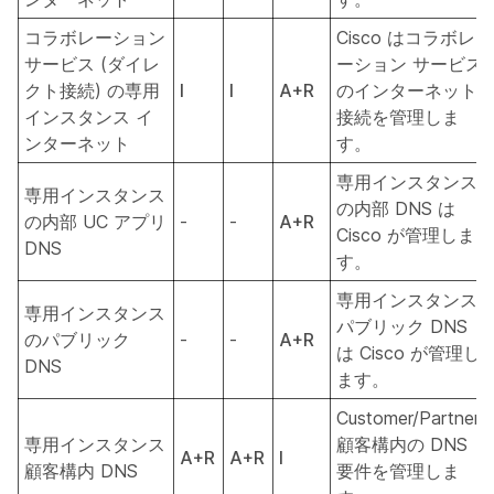
コラボレーション
Cisco はコラボレ
サービス (ダイレ
ーション サービス
クト接続) の専用
I
I
A+R
のインターネット
インスタンス イ
接続を管理しま
ンターネット
す。
専用インスタンス
専用インスタンス
の内部 DNS は
の内部 UC アプリ
-
-
A+R
Cisco が管理しま
DNS
す。
専用インスタンス
専用インスタンス
パブリック DNS
のパブリック
-
-
A+R
は Cisco が管理し
DNS
ます。
Customer/Partner
専用インスタンス
顧客構内の DNS
A+R
A+R
I
顧客構内 DNS
要件を管理しま