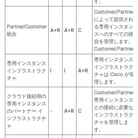
す。
Customer/Partner
によって提供され
Partner/Customer
る専用インスタン
A+R
A+R
C
統合
スへのすべての統
合を管理します。
Customer/Partner.
専用インスタンス
専用インスタンス
インフラストラク
インフラストラク
I
I
A+R
チャは Cisco が管
チャ
理します。
Customer/Partner
クラウド接続用の
専用インスタンス
専用インスタンス
との接続に必要な
のパートナー イ
-
A+R
C
インフラストラク
ンフラストラクチ
チャを管理しま
ャ
す。