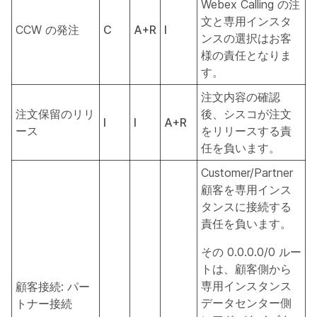
Webex Calling の注
文と専用インスタ
CCW の発注
C
A+R
I
ンスの選択はお客
様の責任となりま
す。
注文内容の確認
注文保留のリリ
後、シスコが注文
I
I
A+R
ース
をリリースする責
任を負います。
Customer/Partner
顧客を専用インス
タンスに接続する
責任を負います。
その 0.0.0.0/0 ルー
トは、顧客側から
専用インスタンス
顧客接続: パー
データセンター側
トナー接続