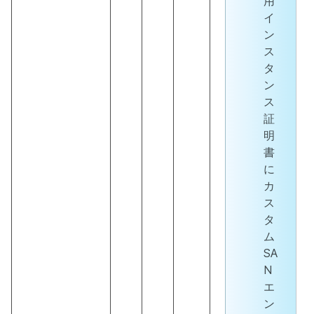
用
イ
ン
ス
タ
ン
ス
証
明
書
に
カ
ス
タ
ム
SA
N
エ
ン