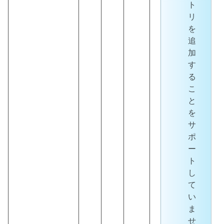
ト
リ
を
追
加
す
る
こ
と
を
サ
ポ
ー
ト
し
て
い
ま
せ