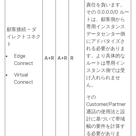
責任を負います。
その 0.0.0.0/0 ルー
トは、顧客側から
専用インスタンス
顧客接続 – ダ
データセンター側
イレクトコネク
にアドバタイズさ
ト
れる必要がありま
す。より具体的な
Edge
A+R
A+R
R
ルートは専用イン
Connect
スタンス側では受
Virtual
け入れられませ
Connect
ん。
その
Customer/Partner
通話の使用法と設
計に基づいて帯域
幅の要件を計算す
る必要がありま