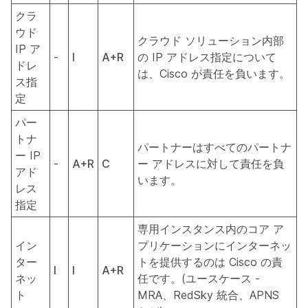
クラ
ウド
クラウド ソリューション内部
IP ア
-
I
A+R
の IP アドレス指定について
ドレ
は、Cisco が責任を負います。
ス指
定
パー
トナ
パートナーはすべてのパートナ
ー IP
-
A+R
C
ー アドレスに対して責任を負
アド
います。
レス
指定
専用インスタンス内のコア ア
イン
プリケーションにインターネッ
ター
トを提供するのは Cisco の責
I
I
A+R
ネッ
任です。(ユースケース -
ト
MRA、RedSky 統合、APNS