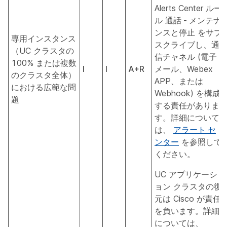
Alerts Center ルー
ル
通話 - メンテナ
ンスと停止
をサブ
専用インスタンス
スクライブし、通
（UC クラスタの
信チャネル (電子
100% または複数
I
I
A+R
メール、Webex
のクラスタ全体）
APP、または
における広範な問
Webhook) を構成
題
する責任がありま
す。詳細について
は、
アラート セ
ンター
を参照して
ください。
UC アプリケーシ
ョン クラスタの復
元は Cisco が責任
を負います。詳細
については、