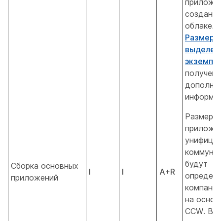
приложен
созданно
облаке. 
Размер
выделен
экземпл
получени
дополни
информац
Размеры
приложе
унифици
коммуни
будут
Сборка основных
I
I
A+R
определя
приложений
компание
на основ
CCW. В с