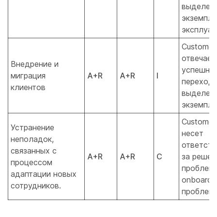
выделен
экземпля
эксплуат
Customer
отвечает
Внедрение и
успешны
миграция
A+R
A+R
I
переход 
клиентов
выделен
экземпля
Customer
Устранение
несет
неполадок,
ответств
связанных с
A+R
A+R
C
за решен
процессом
проблем.
адаптации новых
onboardi
сотрудников.
проблемы