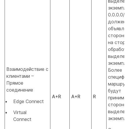
выделен
экземпля
0.0.0.0/
должен 
объявлен
стороны 
на сторо
обработк
выделен
экземпля
Взаимодействие с
Более
клиентами –
специфич
Прямое
маршрут
соединение
будут
A+R
A+R
R
принимат
Edge Connect
стороно
выделен
Virtual
экземпля
Connect