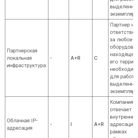
выделенны
экземпляро
Партнер не
ответствен
за любое
оборудован
Партнерская
находящеес
локальная
-
A+R
C
его террит
инфраструктура
необходим
для работы
выделенно
экземпляра
Компания C
отвечает з
внутреннюю
Облачная IP-
-
I
A+R
адресацию
адресация
рамках