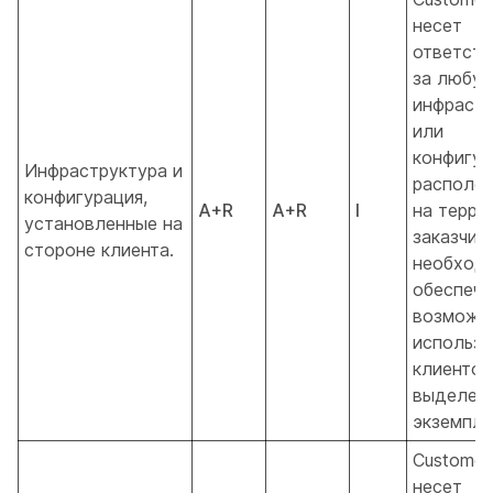
несет
ответств
за любу
инфрастр
или
конфигур
Инфраструктура и
располо
конфигурация,
A+R
A+R
I
на терри
установленные на
заказчика
стороне клиента.
необход
обеспече
возможн
использо
клиенто
выделен
экземпля
Customer
несет