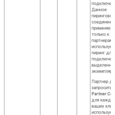
подключени
Данное
пиринговое
соединени
применяетс
только к
партнерам,
использую
пиринг для
подключени
выделенно
экземпляру
Партнер д
запросить
Partner Co
для каждог
ваших клие
использую