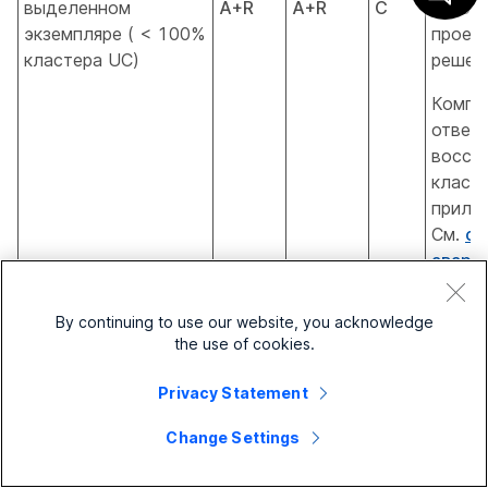
выделенном
A+R
A+R
C
руков
экземпляре ( < 100%
проек
кластера UC)
решен
Компан
отвеча
восст
класт
прило
См.
си
авари
восст
Cisco
By continuing to use our website, you acknowledge
получ
the use of cookies.
допол
инфор
Privacy Statement
Специ
Change Settings
Cisco 
заним