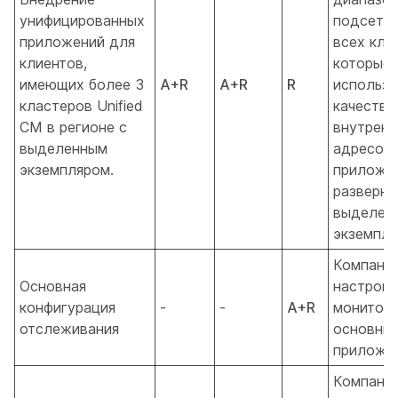
унифицированных
подсетей
приложений для
всех кла
клиентов,
которые 
имеющих более 3
A+R
A+R
R
использо
кластеров Unified
качестве
CM в регионе с
внутренн
выделенным
адресов 
экземпляром.
приложе
разверну
выделен
экземпля
Компания
Основная
настроит
конфигурация
-
-
A+R
монитори
отслеживания
основны
приложен
Компания