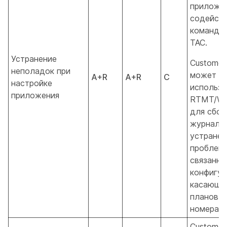
приложе
содейст
команды 
TAC.
Устранение
Customer
неполадок при
может
A+R
A+R
C
настройке
использо
приложения
RTMT/W
для сбор
журнало
устранен
проблем,
связанны
конфигур
касающи
планов н
номера и 
Customer