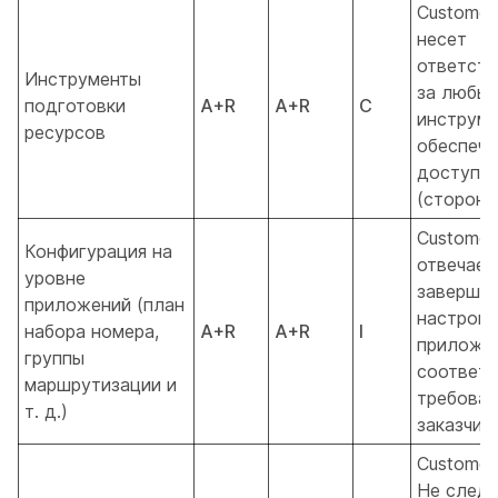
Customer
несет
ответств
Инструменты
за любы
подготовки
A+R
A+R
C
инструм
ресурсов
обеспече
доступн
(сторонн
Customer
Конфигурация на
отвечает
уровне
заверше
приложений (план
настройк
набора номера,
A+R
A+R
I
приложен
группы
соответс
маршрутизации и
требова
т. д.)
заказчика
Customer
Не след