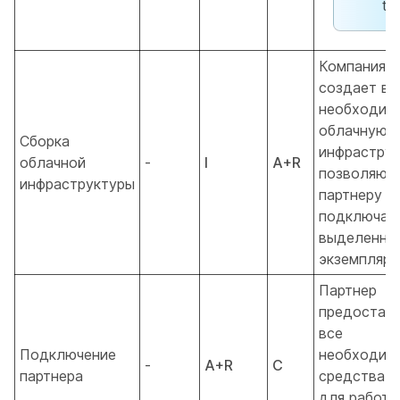
t.
Компания C
создает в
необходим
облачную
Сборка
инфраструк
облачной
-
I
A+R
позволяю
инфраструктуры
партнеру
подключать
выделенно
экземпляру
Партнер
предостав
все
Подключение
необходим
-
A+R
C
партнера
средства с
для работы