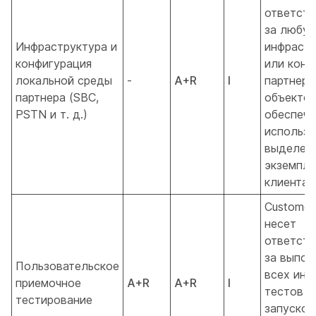
ответств
за любу
Инфраструктура и
инфрастр
конфигурация
или конф
локальной среды
-
A+R
I
партнерс
партнера (SBC,
объектов
PSTN и т. д.)
обеспеч
использо
выделен
экземпля
клиентам
Customer
несет
ответств
за выпол
Пользовательское
всех инт
приемочное
A+R
A+R
I
тестов п
тестирование
запуском