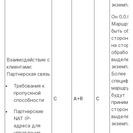
экземпля
Он 0.0.0.
Маршрут
быть объ
стороны 
на сторо
обработк
выделен
Взаимодействие с
экземпля
клиентами:
Более
Партнерская связь
специфич
Требования к
маршрут
пропускной
будут
C
A+R
C
способности
принимат
стороно
Партнерские
выделен
NAT IP-
экземпля
адреса для
управления