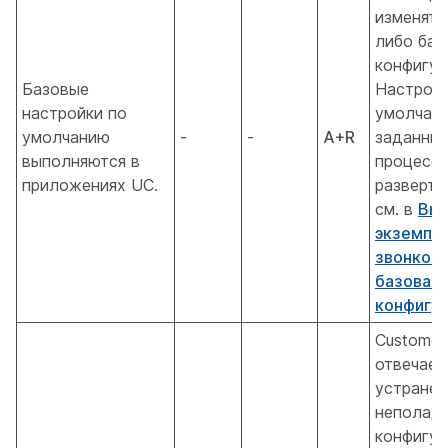
изменять
либо баз
конфигур
Базовые
Настройк
настройки по
умолчан
умолчанию
-
-
A+R
заданные
выполняются в
процесс
приложениях UC.
разверты
см. в
Вы
экземпля
звонков
базовая
конфигу
Customer
отвечает
устранен
неполадо
конфигур