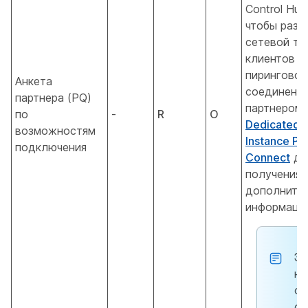
Control Hub
чтобы разр
сетевой тр
клиентов ч
пиринговое
Анкета
соединение
партнера (PQ)
партнером.
по
-
R
О
Dedicated
возможностям
Instance Pa
подключения
Connect
дл
получения
дополните
информации
Эт
не
от
ос