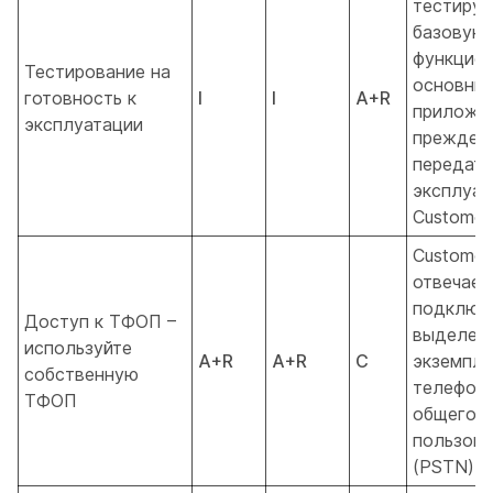
тестируе
базовую
функцио
Тестирование на
основны
готовность к
I
I
A+R
приложен
эксплуатации
прежде 
передать
эксплуат
Customer/
Customer
отвечает
подключе
Доступ к ТФОП –
выделен
используйте
A+R
A+R
C
экземпля
собственную
телефон
ТФОП
общего
пользова
(PSTN).