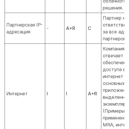
облачного
решения.
Партнер не
Партнерская IP-
ответствен
-
A+R
C
адресация
за все адр
партнеров.
Компания C
отвечает з
обеспечени
доступа в
интернет д
основных
приложени
Интернет
I
I
A+R
выделенны
экземпляра
(Примеры
применения
MRA, интег