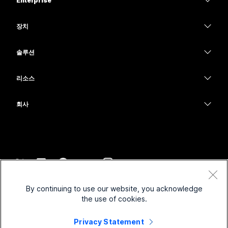
Enterprise
Webex 앱
Webex Suite
장치
Meetings
Calling
헤드셋
Calling
솔루션
Meetings
카메라
교육
메시징
메시징
리소스
Desk 시리즈
의료 서비스
화면 공유
다운로드
Slido
Room 시리즈
회사
정부
테스트 미팅 참여하기
Webinars
Cisco
Board 시리즈
재무
온라인 학습
이벤트
지원 연락처
전화 시리즈
스포츠 및 엔터테인먼트
통합
Contact Center
영업팀에 문의
보조 프로그램
최전선
접근성
CPaaS
약관 및 조건
Webex Blog
By continuing to use our website, you acknowledge
비영리
개인 정보 보호 정책
포용성
보안
the use of cookies.
Webex 사고적 리더십
쿠키
스타트업
실시간 및 주문형 웨비나
Control Hub
Privacy Statement
Webex Merch 스토어
등록 상표