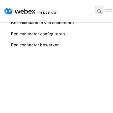
In dit artikel
Beschikbaarheid van connectors
In dit artikel
Helpcentrum
Een connector configureren
Een connector bewerken
Beschikbaarheid van connectors
Start
/
Een connector configureren
Artikel
Een connector bewerken
03 juli 2026 |
1249 weergave(n) |
0 personen vonden dit nuttig
Integratie-connectors voor Webex Contact Center instellen
In dit artikel
Feedback?
Gebruik dit artikel om integratie-connectors voor Webex Contact
Center in te stellen en te beheren.
Beschikbaarheid van connectors
Webex Contact Center
platform ondersteunt