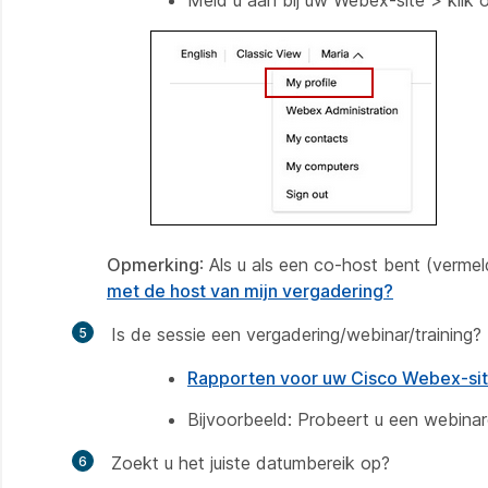
Meld u aan bij uw Webex-site > klik 
Opmerking
: Als u als een co-host bent (verme
met de host van mijn vergadering?
Is de sessie een vergadering/webinar/training? 
Rapporten voor uw Cisco Webex-si
Bijvoorbeeld: Probeert u een webina
Zoekt u het juiste datumbereik op?