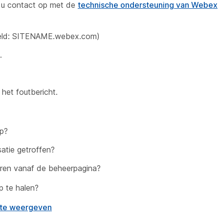
t u contact op met de
technische ondersteuning van Webex
eeld: SITENAME.webex.com)
.
het foutbericht.
op?
satie getroffen?
eren vanaf de beheerpagina?
p te halen?
ite weergeven