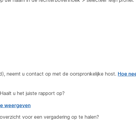
op uw naam in de rechterbovenhoek > selecteer Mijn profiel.
ld), neemt u contact op met de oorspronkelijke host.
Hoe nee
Haalt u het juiste rapport op?
te weergeven
roverzicht voor een
vergadering
op te halen?