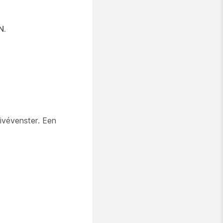
N.
ivévenster.
Een