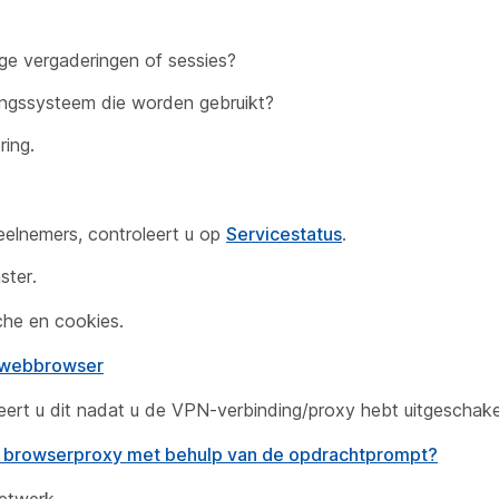
ige vergaderingen of sessies?
ingssysteem die worden gebruikt?
ing.
eelnemers, controleert u op
Servicestatus
.
ster.
che en cookies.
w webbrowser
eert u dit nadat u de VPN-verbinding/proxy hebt uitgeschake
 de browserproxy met behulp van de opdrachtprompt?