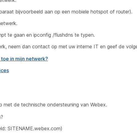
netwerk.
paraat bijvoorbeeld aan op een mobiele hotspot of router).
netwerk.
mpt te gaan en
ipconfig /flushdns
te typen.
rk, neem dan contact op met uw interne IT en geef de volge
toe in mijn netwerk?
ices
p met de technische ondersteuning van Webex.
n?
eeld: SITENAME.webex.com)